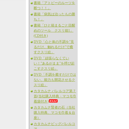
書籍「アトピーのルーツを
断つ！！」
書籍「病気は治ったもの勝
ち！」
書籍「ひと箱まるごと目醒
めのツール クスリ箱1」
(CD付き)
DVD「心と体の不調を”見
るだけ、触れるだけ”で癒
すクスリ絵」
DVD「頑張らなくてい
い！”あるがまま”を呼び起
こすクスリ絵」
DVD「不調を癒すだけでは
ない、能力も開花させるク
スリ絵」
カタカムナ バレルコア第７
首(当社購入特典・マコモ巾
着袋付き)
カタカムナ賢者の石（当社
購入特典、マコモ巾着＆台
座）
カタカムナビッグバレルコ