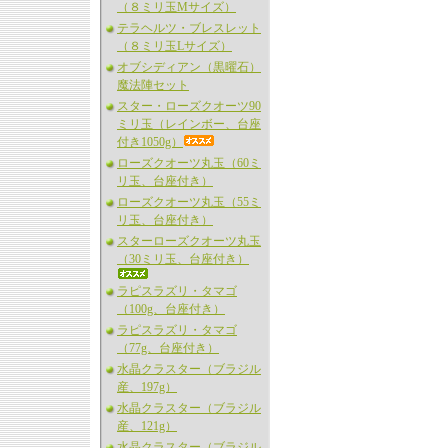
（８ミリ玉Mサイズ）
テラヘルツ・ブレスレット
（８ミリ玉Lサイズ）
オブシディアン（黒曜石）
魔法陣セット
スター・ローズクオーツ90
ミリ玉（レインボー、台座
付き1050g）
ローズクオーツ丸玉（60ミ
リ玉、台座付き）
ローズクオーツ丸玉（55ミ
リ玉、台座付き）
スターローズクオーツ丸玉
（30ミリ玉、台座付き）
ラピスラズリ・タマゴ
（100g、台座付き）
ラピスラズリ・タマゴ
（77g、台座付き）
水晶クラスター（ブラジル
産、197g）
水晶クラスター（ブラジル
産、121g）
水晶クラスター（ブラジル