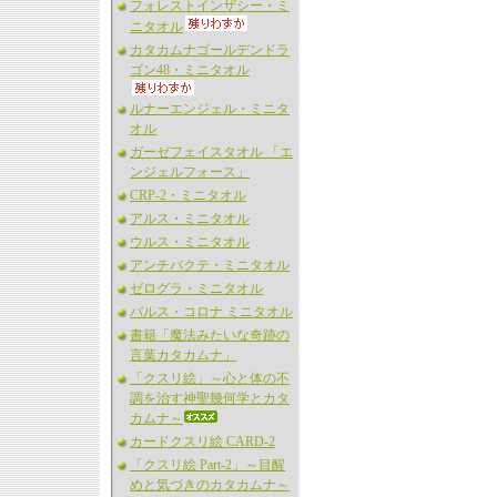
フォレストインザシー・ミ
ニタオル
カタカムナゴールデンドラ
ゴン48・ミニタオル
ルナーエンジェル・ミニタ
オル
ガーゼフェイスタオル 「エ
ンジェルフォース」
CRP-2・ミニタオル
アルス・ミニタオル
ウルス・ミニタオル
アンチバクテ・ミニタオル
ゼログラ・ミニタオル
バルス・コロナ ミニタオル
書籍「魔法みたいな奇跡の
言葉カタカムナ」
「クスリ絵」～心と体の不
調を治す神聖幾何学とカタ
カムナ～
カードクスリ絵 CARD-2
「クスリ絵 Part-2」～目醒
めと気づきのカタカムナ～