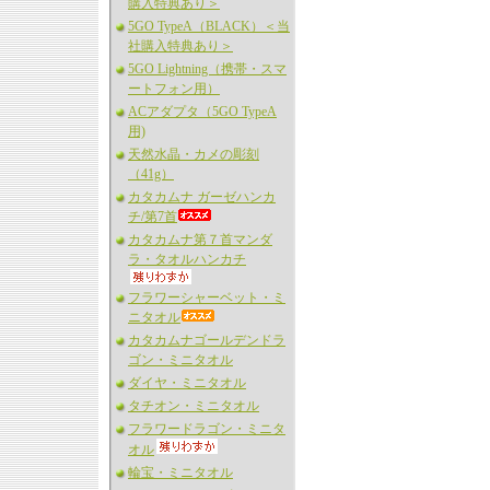
購入特典あり＞
5GO TypeA（BLACK）＜当
社購入特典あり＞
5GO Lightning（携帯・スマ
ートフォン用）
ACアダプタ（5GO TypeA
用)
天然水晶・カメの彫刻
（41g）
カタカムナ ガーゼハンカ
チ/第7首
カタカムナ第７首マンダ
ラ・タオルハンカチ
フラワーシャーベット・ミ
ニタオル
カタカムナゴールデンドラ
ゴン・ミニタオル
ダイヤ・ミニタオル
タチオン・ミニタオル
フラワードラゴン・ミニタ
オル
輪宝・ミニタオル