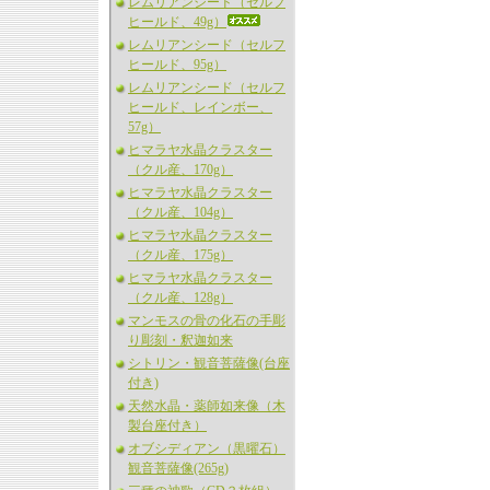
レムリアンシード（セルフ
ヒールド、49g）
レムリアンシード（セルフ
ヒールド、95g）
レムリアンシード（セルフ
ヒールド、レインボー、
57g）
ヒマラヤ水晶クラスター
（クル産、170g）
ヒマラヤ水晶クラスター
（クル産、104g）
ヒマラヤ水晶クラスター
（クル産、175g）
ヒマラヤ水晶クラスター
（クル産、128g）
マンモスの骨の化石の手彫
り彫刻・釈迦如来
シトリン・観音菩薩像(台座
付き)
天然水晶・薬師如来像（木
製台座付き）
オブシディアン（黒曜石）
観音菩薩像(265g)