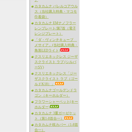
ア
カタカムナ バレルコアウル
ス（当社購入特典・マコモ
巾着袋）
カタカムナ EMナノフラー
レンプレート/第7首（電子
レンジプレート）
「ダ・ヴィンチキューブ
メサイア」(当社購入特典・
角形LEDライト)
クスリエネックレス ジーザ
スクライスト ラブ (シルバ
ーSV)
クスリエネックレス「ジー
ザスクライスト ラブ（ゴー
ルドK18）」
カタカムナゴールデンドラ
ゴン（キーホルダー）
フラワーシャーベット(キー
ホルダー)
カタカムナ 3重ガーゼケッ
ト（第1-8首合一）
カタカムナ枕カバー（1-8首
合一）