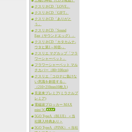
三種の神歌（CD３枚組）
クスリネCD「LOVE」
クスリネCD「GIFT」
クスリネCD「ありがと
う」
クスリネCD「Sound
Egg（サウンドエッグ）」
クスリネCD「カタカムナ-
ウタヒ第1～80首-」
クスリエ マグカップ「フラ
ワーシャーベット」
フラワーシャーベット マル
チカバー（80×100cm)
クスリエ「コロナに負けな
い意識を創造する」
（210×210mm10枚入)
見楽来プレミア(ミラクルプ
レミア)
電磁波ブロッカー MAX
mini 5G
5GO TypeA（BLUE）＜当
社購入特典あり＞
5GO TypeA（PINK）＜当社