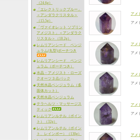
（24.6g）
「エレクトリックブルー」
アメ
＜アンダラクリスタル＞
（15.5g）
アメ
「ヴァイオレット ソブリン
アメジスト」＜アンダラク
リスタル＞（18.2g）
アメ
レムリアンシード ペンジ
ュラム(丸型)ポーチつき
アメ
レムリアンシード ペンジ
ュラム（ポーチつき）
水晶・アメジスト・ローズ
アメ
クオーツ３点パック
アメ
天然水晶ペンジュラム（多
面体カット）
天然水晶ペンジュラム
テラヘルツ・マッサージス
アメ
ティック
アメ
レムリアンルチル（ポイン
ト）（32g）
レムリアンルチル（ポイン
ト、レインボー）（130g）
アメ