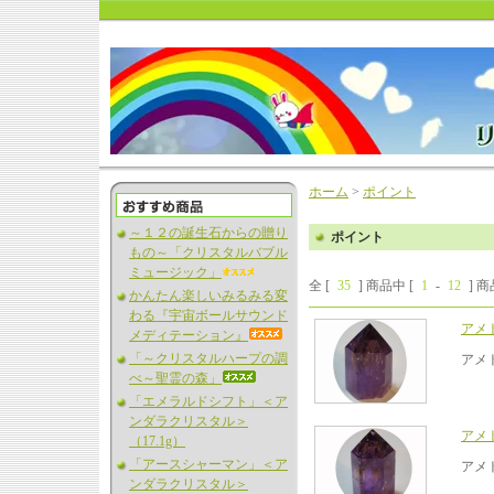
ホーム
>
ポイント
～１２の誕生石からの贈り
ポイント
もの～「クリスタルバブル
ミュージック」
全 [
35
] 商品中 [
1
-
12
] 
かんたん楽しいみるみる変
わる『宇宙ボールサウンド
アメ
メディテーション』
「～クリスタルハープの調
アメ
べ～聖霊の森」
「エメラルドシフト」＜ア
ンダラクリスタル＞
アメ
（17.1g）
「アースシャーマン」＜ア
アメ
ンダラクリスタル＞