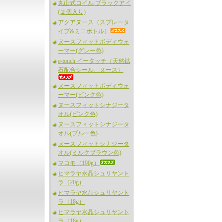
丸山式コイル ブラックアイ
(２個入り)
アクアヌース（スプレータ
イプ&ミニボトル）
ヌースフィットボディウォ
ーマー(グレー色)
e-touch イータッチ（天然鉱
石配合シール、ヌース）
ヌースフィットボディウォ
ーマー(ピンク色)
ヌースフィットシナジータ
オル(ピンク色)
ヌースフィットシナジータ
オル(ブルー色)
ヌースフィットシナジータ
オル(ミルクブラウン色)
マコモ（190g）
ヒマラヤ水晶シュリヤント
ラ（20g）
ヒマラヤ水晶シュリヤント
ラ（18g）
ヒマラヤ水晶シュリヤント
ラ（18g）