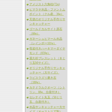
アメジスト六角柱(72g)
ヒマラヤ水晶・ファントム
ポイント（クル産、36g）
天使のオリジナル手作りサ
ンキャッチャー
ゴールドカルサイト原石
（66g）
ガネーシュヒマール水晶
（レインボー101g）
母岩付きハーキマーダイヤ
モンド（859g）
屋久杉ブレスレット（８ミ
リ玉Mサイズ）
オリジナル手作りサンキャ
ッチャー（大サイズ）
ラピスラズリ磨き石
（180g）
カテドラルクオーツ（シト
リン、88g、台座付き）
セレナイト丸玉（50ミリ
玉、台座付き）
水晶サンキャッチャー大サ
イズ（オーストリア製）