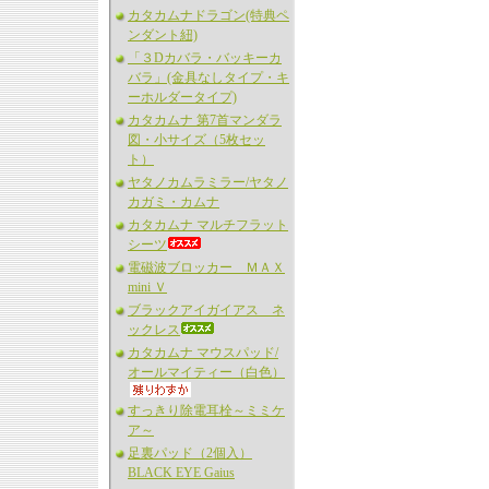
カタカムナドラゴン(特典ペ
ンダント紐)
「３Dカバラ・バッキーカ
バラ」(金具なしタイプ・キ
ーホルダータイプ)
カタカムナ 第7首マンダラ
図・小サイズ（5枚セッ
ト）
ヤタノカムラミラー/ヤタノ
カガミ・カムナ
カタカムナ マルチフラット
シーツ
電磁波ブロッカー ＭＡＸ
mini Ｖ
ブラックアイガイアス ネ
ックレス
カタカムナ マウスパッド/
オールマイティー（白色）
すっきり除電耳栓～ミミケ
ア～
足裏パッド（2個入）
BLACK EYE Gaius