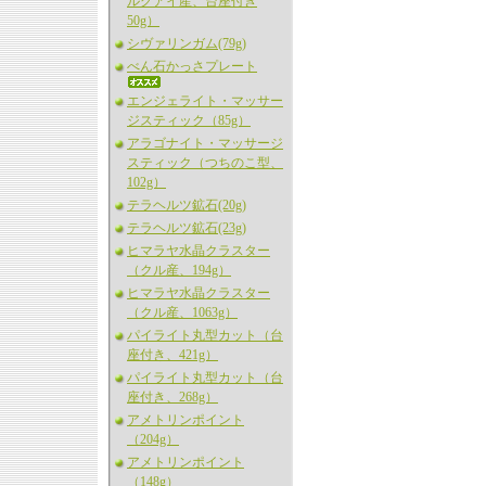
ルグアイ産、台座付き
50g）
シヴァリンガム(79g)
べん石かっさプレート
エンジェライト・マッサー
ジスティック（85g）
アラゴナイト・マッサージ
スティック（つちのこ型、
102g）
テラヘルツ鉱石(20g)
テラヘルツ鉱石(23g)
ヒマラヤ水晶クラスター
（クル産、194g）
ヒマラヤ水晶クラスター
（クル産、1063g）
パイライト丸型カット（台
座付き、421g）
パイライト丸型カット（台
座付き、268g）
アメトリンポイント
（204g）
アメトリンポイント
（148g）