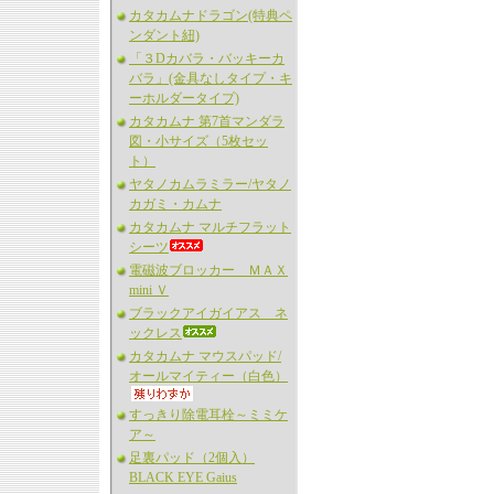
カタカムナドラゴン(特典ペ
ンダント紐)
「３Dカバラ・バッキーカ
バラ」(金具なしタイプ・キ
ーホルダータイプ)
カタカムナ 第7首マンダラ
図・小サイズ（5枚セッ
ト）
ヤタノカムラミラー/ヤタノ
カガミ・カムナ
カタカムナ マルチフラット
シーツ
電磁波ブロッカー ＭＡＸ
mini Ｖ
ブラックアイガイアス ネ
ックレス
カタカムナ マウスパッド/
オールマイティー（白色）
すっきり除電耳栓～ミミケ
ア～
足裏パッド（2個入）
BLACK EYE Gaius