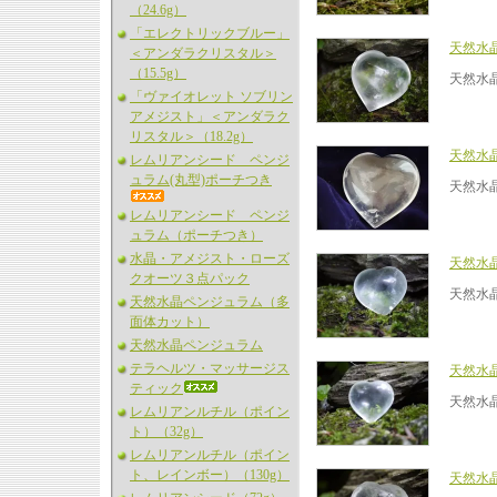
（24.6g）
「エレクトリックブルー」
天然水
＜アンダラクリスタル＞
（15.5g）
天然水
「ヴァイオレット ソブリン
アメジスト」＜アンダラク
リスタル＞（18.2g）
天然水
レムリアンシード ペンジ
ュラム(丸型)ポーチつき
天然水
レムリアンシード ペンジ
ュラム（ポーチつき）
水晶・アメジスト・ローズ
天然水
クオーツ３点パック
天然水
天然水晶ペンジュラム（多
面体カット）
天然水晶ペンジュラム
テラヘルツ・マッサージス
天然水
ティック
天然水
レムリアンルチル（ポイン
ト）（32g）
レムリアンルチル（ポイン
ト、レインボー）（130g）
天然水