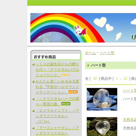
ホーム
>
ハート型
～１２の誕生石からの贈り
ハート型
もの～「クリスタルバブル
ミュージック」
全 [
19
] 商品中 [
1
-
12
] 
かんたん楽しいみるみる変
わる『宇宙ボールサウンド
ハート
メディテーション』
「～クリスタルハープの調
ハート
べ～聖霊の森」
「エメラルドシフト」＜ア
ンダラクリスタル＞
天然水
（17.1g）
「アースシャーマン」＜ア
天然水
ンダラクリスタル＞