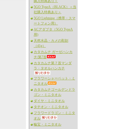
購入特典あり＞
5GO TypeA（BLACK）＜当
社購入特典あり＞
5GO Lightning（携帯・スマ
ートフォン用）
ACアダプタ（5GO TypeA
用)
天然水晶・カメの彫刻
（41g）
カタカムナ ガーゼハンカ
チ/第7首
カタカムナ第７首マンダ
ラ・タオルハンカチ
フラワーシャーベット・ミ
ニタオル
カタカムナゴールデンドラ
ゴン・ミニタオル
ダイヤ・ミニタオル
タチオン・ミニタオル
フラワードラゴン・ミニタ
オル
輪宝・ミニタオル