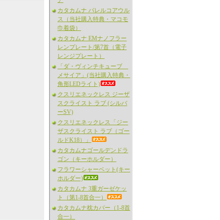
ア
カタカムナ バレルコアウル
ス（当社購入特典・マコモ
巾着袋）
カタカムナ EMナノフラー
レンプレート/第7首（電子
レンジプレート）
「ダ・ヴィンチキューブ
メサイア」(当社購入特典・
角形LEDライト)
クスリエネックレス ジーザ
スクライスト ラブ (シルバ
ーSV)
クスリエネックレス「ジー
ザスクライスト ラブ（ゴー
ルドK18）」
カタカムナゴールデンドラ
ゴン（キーホルダー）
フラワーシャーベット(キー
ホルダー)
カタカムナ 3重ガーゼケッ
ト（第1-8首合一）
カタカムナ枕カバー（1-8首
合一）