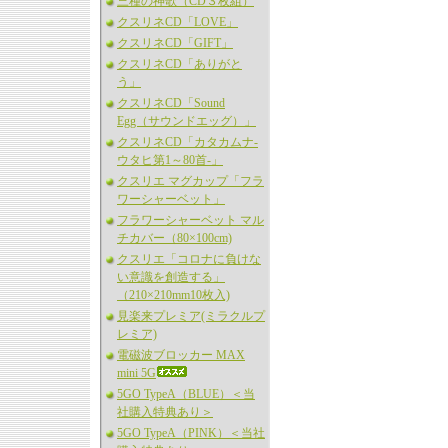
三種の神歌（CD３枚組）
クスリネCD「LOVE」
クスリネCD「GIFT」
クスリネCD「ありがと
う」
クスリネCD「Sound
Egg（サウンドエッグ）」
クスリネCD「カタカムナ-
ウタヒ第1～80首-」
クスリエ マグカップ「フラ
ワーシャーベット」
フラワーシャーベット マル
チカバー（80×100cm)
クスリエ「コロナに負けな
い意識を創造する」
（210×210mm10枚入)
見楽来プレミア(ミラクルプ
レミア)
電磁波ブロッカー MAX
mini 5G
5GO TypeA（BLUE）＜当
社購入特典あり＞
5GO TypeA（PINK）＜当社