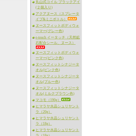
丸山式コイル ブラックアイ
(２個入り)
アクアヌース（スプレータ
イプ&ミニボトル）
ヌースフィットボディウォ
ーマー(グレー色)
e-touch イータッチ（天然鉱
石配合シール、ヌース）
ヌースフィットボディウォ
ーマー(ピンク色)
ヌースフィットシナジータ
オル(ピンク色)
ヌースフィットシナジータ
オル(ブルー色)
ヌースフィットシナジータ
オル(ミルクブラウン色)
マコモ（190g）
ヒマラヤ水晶シュリヤント
ラ（20g）
ヒマラヤ水晶シュリヤント
ラ（18g）
ヒマラヤ水晶シュリヤント
ラ（18g）