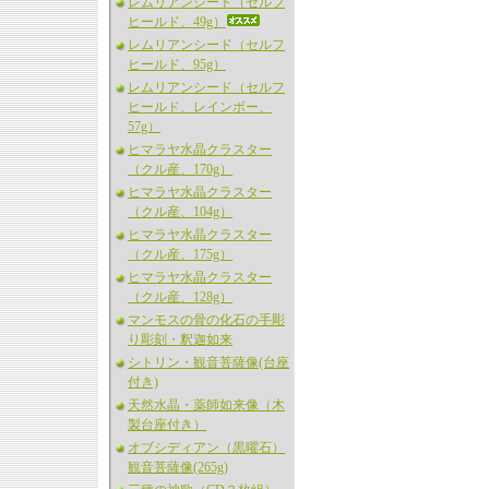
レムリアンシード（セルフ
ヒールド、49g）
レムリアンシード（セルフ
ヒールド、95g）
レムリアンシード（セルフ
ヒールド、レインボー、
57g）
ヒマラヤ水晶クラスター
（クル産、170g）
ヒマラヤ水晶クラスター
（クル産、104g）
ヒマラヤ水晶クラスター
（クル産、175g）
ヒマラヤ水晶クラスター
（クル産、128g）
マンモスの骨の化石の手彫
り彫刻・釈迦如来
シトリン・観音菩薩像(台座
付き)
天然水晶・薬師如来像（木
製台座付き）
オブシディアン（黒曜石）
観音菩薩像(265g)