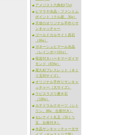
アメジスト六角柱(72g)
ヒマラヤ水晶・ファントム
ポイント（クル産、36g）
天使のオリジナル手作りサ
ンキャッチャー
ゴールドカルサイト原石
（66g）
ガネーシュヒマール水晶
（レインボー101g）
母岩付きハーキマーダイヤ
モンド（859g）
屋久杉ブレスレット（８ミ
リ玉Mサイズ）
オリジナル手作りサンキャ
ッチャー（大サイズ）
ラピスラズリ磨き石
（180g）
カテドラルクオーツ（シト
リン、88g、台座付き）
セレナイト丸玉（50ミリ
玉、台座付き）
水晶サンキャッチャー大サ
イズ（オーストリア製）