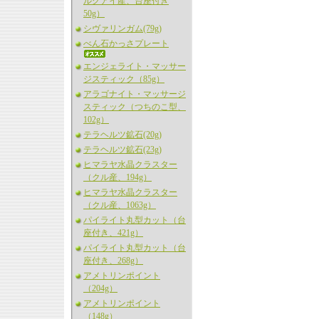
ルグアイ産、台座付き
50g）
シヴァリンガム(79g)
べん石かっさプレート
エンジェライト・マッサー
ジスティック（85g）
アラゴナイト・マッサージ
スティック（つちのこ型、
102g）
テラヘルツ鉱石(20g)
テラヘルツ鉱石(23g)
ヒマラヤ水晶クラスター
（クル産、194g）
ヒマラヤ水晶クラスター
（クル産、1063g）
パイライト丸型カット（台
座付き、421g）
パイライト丸型カット（台
座付き、268g）
アメトリンポイント
（204g）
アメトリンポイント
（148g）