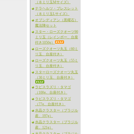
（８ミリ玉Mサイズ）
テラヘルツ・ブレスレット
（８ミリ玉Lサイズ）
オブシディアン（黒曜石）
魔法陣セット
スター・ローズクオーツ90
ミリ玉（レインボー、台座
付き1050g）
ローズクオーツ丸玉（60ミ
リ玉、台座付き）
ローズクオーツ丸玉（55ミ
リ玉、台座付き）
スターローズクオーツ丸玉
（30ミリ玉、台座付き）
ラピスラズリ・タマゴ
（100g、台座付き）
ラピスラズリ・タマゴ
（77g、台座付き）
水晶クラスター（ブラジル
産、197g）
水晶クラスター（ブラジル
産、121g）
水晶クラスター（ブラジル