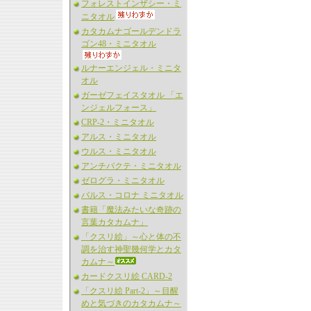
フォレストインザシー・ミ
ニタオル
カタカムナゴールデンドラ
ゴン48・ミニタオル
ルナーエンジェル・ミニタ
オル
ガーゼフェイスタオル 「エ
ンジェルフォース」
CRP-2・ミニタオル
アルス・ミニタオル
ウルス・ミニタオル
アンチバクテ・ミニタオル
ゼログラ・ミニタオル
バルス・コロナ ミニタオル
書籍「魔法みたいな奇跡の
言葉カタカムナ」
「クスリ絵」～心と体の不
調を治す神聖幾何学とカタ
カムナ～
カードクスリ絵 CARD-2
「クスリ絵 Part-2」～目醒
めと気づきのカタカムナ～