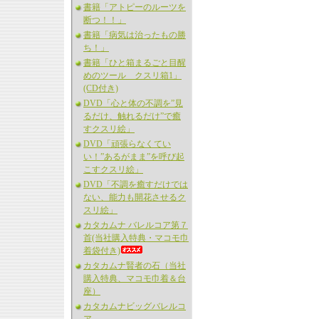
書籍「アトピーのルーツを
断つ！！」
書籍「病気は治ったもの勝
ち！」
書籍「ひと箱まるごと目醒
めのツール クスリ箱1」
(CD付き)
DVD「心と体の不調を”見
るだけ、触れるだけ”で癒
すクスリ絵」
DVD「頑張らなくてい
い！”あるがまま”を呼び起
こすクスリ絵」
DVD「不調を癒すだけでは
ない、能力も開花させるク
スリ絵」
カタカムナ バレルコア第７
首(当社購入特典・マコモ巾
着袋付き)
カタカムナ賢者の石（当社
購入特典、マコモ巾着＆台
座）
カタカムナビッグバレルコ