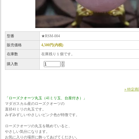
型番
★RSM-004
販売価格
4,500円(内税)
在庫数
在庫残り１個です。
購入数
» 特定
「ローズクオーツ丸玉（41ミリ玉、台座付き）」
マダガスカル産のローズクオーツの
直径41ミリの丸玉です。
みずみずしいやさしいピンク色が特徴です。
ローズクオーツの丸玉を眺めていると、
やさしい気分になります。
お気に入りの場所に飾ってあげてください。