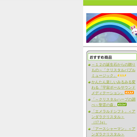
～１２の誕生石からの贈り
もの～「クリスタルバブル
ミュージック」
かんたん楽しいみるみる変
わる『宇宙ボールサウンド
メディテーション』
「～クリスタルハープの調
べ～聖霊の森」
「エメラルドシフト」＜ア
ンダラクリスタル＞
（17.1g）
「アースシャーマン」＜ア
ンダラクリスタル＞