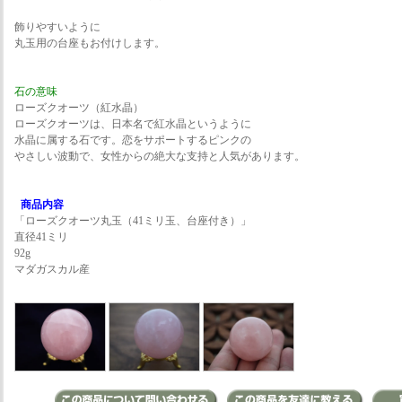
飾りやすいように
丸玉用の台座もお付けします。
石の意味
ローズクオーツ（紅水晶）
ローズクオーツは、日本名で紅水晶というように
水晶に属する石です。恋をサポートするピンクの
やさしい波動で、女性からの絶大な支持と人気があります。
商品内容
「ローズクオーツ丸玉（41ミリ玉、台座付き）」
直径41ミリ
92g
マダガスカル産