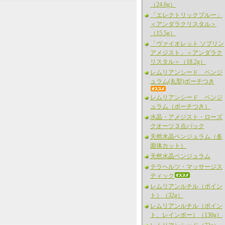
（24.6g）
「エレクトリックブルー」
＜アンダラクリスタル＞
（15.5g）
「ヴァイオレット ソブリン
アメジスト」＜アンダラク
リスタル＞（18.2g）
レムリアンシード ペンジ
ュラム(丸型)ポーチつき
レムリアンシード ペンジ
ュラム（ポーチつき）
水晶・アメジスト・ローズ
クオーツ３点パック
天然水晶ペンジュラム（多
面体カット）
天然水晶ペンジュラム
テラヘルツ・マッサージス
ティック
レムリアンルチル（ポイン
ト）（32g）
レムリアンルチル（ポイン
ト、レインボー）（130g）