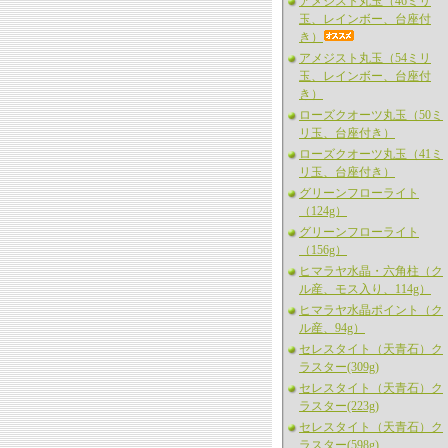
アメジスト丸玉（46ミリ
玉、レインボー、台座付
き）
アメジスト丸玉（54ミリ
玉、レインボー、台座付
き）
ローズクオーツ丸玉（50ミ
リ玉、台座付き）
ローズクオーツ丸玉（41ミ
リ玉、台座付き）
グリーンフローライト
（124g）
グリーンフローライト
（156g）
ヒマラヤ水晶・六角柱（ク
ル産、モス入り、114g）
ヒマラヤ水晶ポイント（ク
ル産、94g）
セレスタイト（天青石）ク
ラスター(309g)
セレスタイト（天青石）ク
ラスター(223g)
セレスタイト（天青石）ク
ラスター(598g)