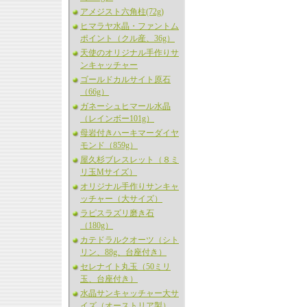
アメジスト六角柱(72g)
ヒマラヤ水晶・ファントム
ポイント（クル産、36g）
天使のオリジナル手作りサ
ンキャッチャー
ゴールドカルサイト原石
（66g）
ガネーシュヒマール水晶
（レインボー101g）
母岩付きハーキマーダイヤ
モンド（859g）
屋久杉ブレスレット（８ミ
リ玉Mサイズ）
オリジナル手作りサンキャ
ッチャー（大サイズ）
ラピスラズリ磨き石
（180g）
カテドラルクオーツ（シト
リン、88g、台座付き）
セレナイト丸玉（50ミリ
玉、台座付き）
水晶サンキャッチャー大サ
イズ（オーストリア製）