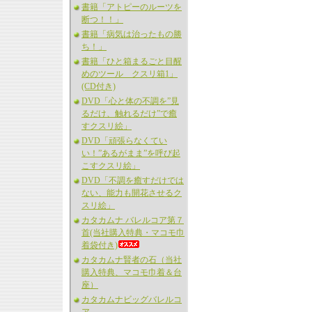
書籍「アトピーのルーツを
断つ！！」
書籍「病気は治ったもの勝
ち！」
書籍「ひと箱まるごと目醒
めのツール クスリ箱1」
(CD付き)
DVD「心と体の不調を”見
るだけ、触れるだけ”で癒
すクスリ絵」
DVD「頑張らなくてい
い！”あるがまま”を呼び起
こすクスリ絵」
DVD「不調を癒すだけでは
ない、能力も開花させるク
スリ絵」
カタカムナ バレルコア第７
首(当社購入特典・マコモ巾
着袋付き)
カタカムナ賢者の石（当社
購入特典、マコモ巾着＆台
座）
カタカムナビッグバレルコ