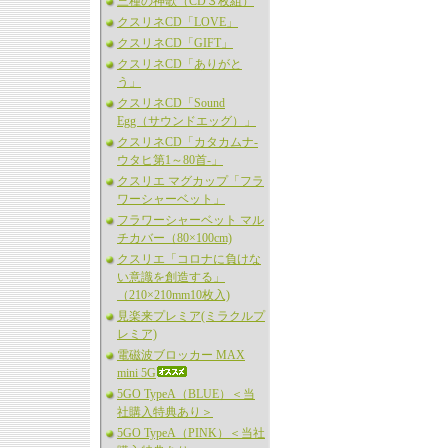
三種の神歌（CD３枚組）
クスリネCD「LOVE」
クスリネCD「GIFT」
クスリネCD「ありがと
う」
クスリネCD「Sound
Egg（サウンドエッグ）」
クスリネCD「カタカムナ-
ウタヒ第1～80首-」
クスリエ マグカップ「フラ
ワーシャーベット」
フラワーシャーベット マル
チカバー（80×100cm)
クスリエ「コロナに負けな
い意識を創造する」
（210×210mm10枚入)
見楽来プレミア(ミラクルプ
レミア)
電磁波ブロッカー MAX
mini 5G
5GO TypeA（BLUE）＜当
社購入特典あり＞
5GO TypeA（PINK）＜当社