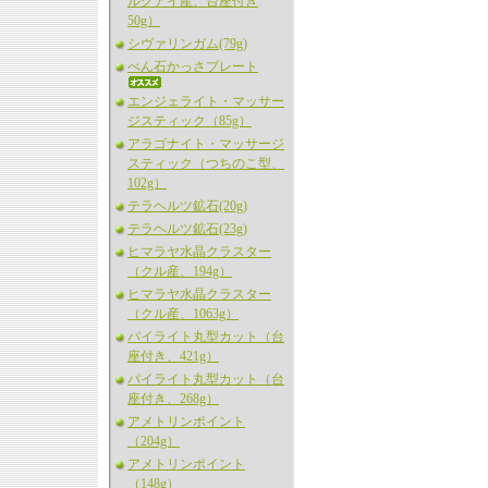
ルグアイ産、台座付き
50g）
シヴァリンガム(79g)
べん石かっさプレート
エンジェライト・マッサー
ジスティック（85g）
アラゴナイト・マッサージ
スティック（つちのこ型、
102g）
テラヘルツ鉱石(20g)
テラヘルツ鉱石(23g)
ヒマラヤ水晶クラスター
（クル産、194g）
ヒマラヤ水晶クラスター
（クル産、1063g）
パイライト丸型カット（台
座付き、421g）
パイライト丸型カット（台
座付き、268g）
アメトリンポイント
（204g）
アメトリンポイント
（148g）