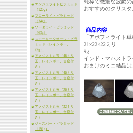
純粋で繊細な波動の
エンジェライトピラミッド
おすすめのクリスタ
（125g）
フローライトピラミッド
（34g）
ソーダライトピラミッド
商品内容
（63g）
「アポフィライト単
スモーキークオーツ・ピラ
21×22×22ミリ
ミッド（レインボー、
37g）
9g
アメジスト丸玉（48ミリ
インド・マハストラ
玉、レインボー、台座付
おまけのミニ結晶は
き）
アメジスト丸玉（40ミリ
玉、レインボー、台座付
き）
アメジスト丸玉（26ミリ
玉、レインボー、台座付
き）
アメジスト丸玉（32ミリ
玉、レインボー、台座付
き）
ジャスパー・ピラミッド
（191g）