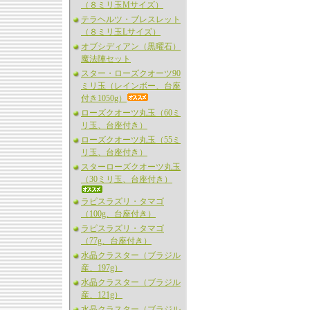
（８ミリ玉Mサイズ）
テラヘルツ・ブレスレット
（８ミリ玉Lサイズ）
オブシディアン（黒曜石）
魔法陣セット
スター・ローズクオーツ90
ミリ玉（レインボー、台座
付き1050g）
ローズクオーツ丸玉（60ミ
リ玉、台座付き）
ローズクオーツ丸玉（55ミ
リ玉、台座付き）
スターローズクオーツ丸玉
（30ミリ玉、台座付き）
ラピスラズリ・タマゴ
（100g、台座付き）
ラピスラズリ・タマゴ
（77g、台座付き）
水晶クラスター（ブラジル
産、197g）
水晶クラスター（ブラジル
産、121g）
水晶クラスター（ブラジル