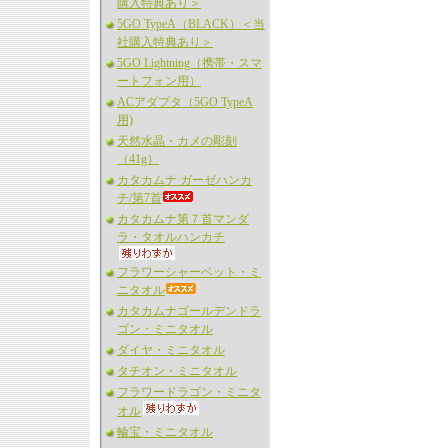
購入特典あり＞
5GO TypeA（BLACK）＜当
社購入特典あり＞
5GO Lightning（携帯・スマ
ートフォン用）
ACアダプタ（5GO TypeA
用)
天然水晶・カメの彫刻
（41g）
カタカムナ ガーゼハンカ
チ/第7首
カタカムナ第７首マンダ
ラ・タオルハンカチ
フラワーシャーベット・ミ
ニタオル
カタカムナゴールデンドラ
ゴン・ミニタオル
ダイヤ・ミニタオル
タチオン・ミニタオル
フラワードラゴン・ミニタ
オル
輪宝・ミニタオル