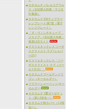
ア
カタカムナ バレルコアウル
ス（当社購入特典・マコモ
巾着袋）
カタカムナ EMナノフラー
レンプレート/第7首（電子
レンジプレート）
「ダ・ヴィンチキューブ
メサイア」(当社購入特典・
角形LEDライト)
クスリエネックレス ジーザ
スクライスト ラブ (シルバ
ーSV)
クスリエネックレス「ジー
ザスクライスト ラブ（ゴー
ルドK18）」
カタカムナゴールデンドラ
ゴン（キーホルダー）
フラワーシャーベット(キー
ホルダー)
カタカムナ 3重ガーゼケッ
ト（第1-8首合一）
カタカムナ枕カバー（1-8首
合一）