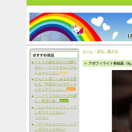
ホーム
>
原石・磨き石
～１２の誕生石からの贈り
アポフィライト単結晶（9
もの～「クリスタルバブル
ミュージック」
かんたん楽しいみるみる変
わる『宇宙ボールサウンド
メディテーション』
「～クリスタルハープの調
べ～聖霊の森」
「エメラルドシフト」＜ア
ンダラクリスタル＞
（17.1g）
「アースシャーマン」＜ア
ンダラクリスタル＞