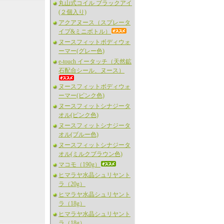
丸山式コイル ブラックアイ
(２個入り)
アクアヌース（スプレータ
イプ&ミニボトル）
ヌースフィットボディウォ
ーマー(グレー色)
e-touch イータッチ（天然鉱
石配合シール、ヌース）
ヌースフィットボディウォ
ーマー(ピンク色)
ヌースフィットシナジータ
オル(ピンク色)
ヌースフィットシナジータ
オル(ブルー色)
ヌースフィットシナジータ
オル(ミルクブラウン色)
マコモ（190g）
ヒマラヤ水晶シュリヤント
ラ（20g）
ヒマラヤ水晶シュリヤント
ラ（18g）
ヒマラヤ水晶シュリヤント
ラ（18g）