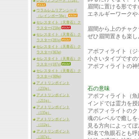
レムリアンシード（72g）
眉間に置ける形です
ウラルレムリアンシード
エネルギーワークや
（レインボー58g）
セレスタイト（天青石）ク
ラスター(258g)
眉間から上のチャク
セレスタイト（天青石）ク
ぜひ眉間置きも楽し
ラスター(281g)
セレスタイト（天青石）ク
アポフィライト（ジ
ラスター(363g)
小さいタイプですの
セレスタイト（天青石）ク
ラスター(187g)
アポフィライトの神
セレスタイト（天青石）ク
ラスター(309g)
アメトリンポイント
石の意味
（233g）
アメトリンポイント
アポフィライト（魚
（211g）
インドでは霊力を授
アメトリンポイント
アポフィライトのク
（135g）
魂のレベルで癒しを
アメトリンポイント
（112g）
見る方向によってぼ
アメトリンポイント
和名で魚眼石とも呼
（107g）