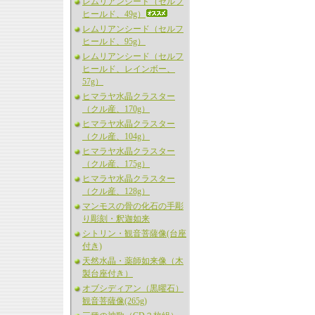
レムリアンシード（セルフ
ヒールド、49g）
レムリアンシード（セルフ
ヒールド、95g）
レムリアンシード（セルフ
ヒールド、レインボー、
57g）
ヒマラヤ水晶クラスター
（クル産、170g）
ヒマラヤ水晶クラスター
（クル産、104g）
ヒマラヤ水晶クラスター
（クル産、175g）
ヒマラヤ水晶クラスター
（クル産、128g）
マンモスの骨の化石の手彫
り彫刻・釈迦如来
シトリン・観音菩薩像(台座
付き)
天然水晶・薬師如来像（木
製台座付き）
オブシディアン（黒曜石）
観音菩薩像(265g)