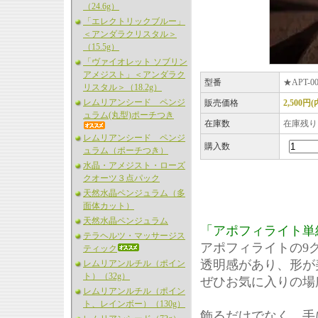
（24.6g）
「エレクトリックブルー」
＜アンダラクリスタル＞
（15.5g）
「ヴァイオレット ソブリン
アメジスト」＜アンダラク
型番
★APT-00
リスタル＞（18.2g）
レムリアンシード ペンジ
販売価格
2,500円
ュラム(丸型)ポーチつき
在庫数
在庫残り
レムリアンシード ペンジ
購入数
ュラム（ポーチつき）
水晶・アメジスト・ローズ
クオーツ３点パック
天然水晶ペンジュラム（多
面体カット）
天然水晶ペンジュラム
「アポフィライト単
テラヘルツ・マッサージス
アポフィライトの9
ティック
透明感があり、形が
レムリアンルチル（ポイン
ト）（32g）
ぜひお気に入りの場
レムリアンルチル（ポイン
ト、レインボー）（130g）
飾るだけでなく、手