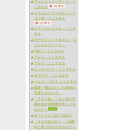
フォレストインザシー・ミ
ニタオル
カタカムナゴールデンドラ
ゴン48・ミニタオル
ルナーエンジェル・ミニタ
オル
ガーゼフェイスタオル 「エ
ンジェルフォース」
CRP-2・ミニタオル
アルス・ミニタオル
ウルス・ミニタオル
アンチバクテ・ミニタオル
ゼログラ・ミニタオル
バルス・コロナ ミニタオル
書籍「魔法みたいな奇跡の
言葉カタカムナ」
「クスリ絵」～心と体の不
調を治す神聖幾何学とカタ
カムナ～
カードクスリ絵 CARD-2
「クスリ絵 Part-2」～目醒
めと気づきのカタカムナ～