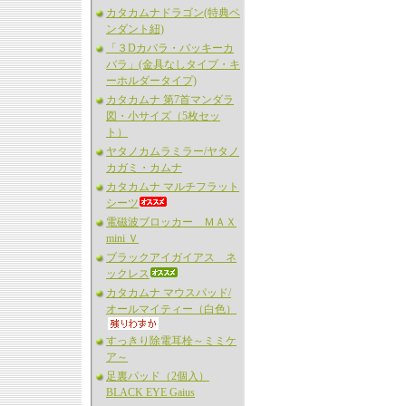
カタカムナドラゴン(特典ペ
ンダント紐)
「３Dカバラ・バッキーカ
バラ」(金具なしタイプ・キ
ーホルダータイプ)
カタカムナ 第7首マンダラ
図・小サイズ（5枚セッ
ト）
ヤタノカムラミラー/ヤタノ
カガミ・カムナ
カタカムナ マルチフラット
シーツ
電磁波ブロッカー ＭＡＸ
mini Ｖ
ブラックアイガイアス ネ
ックレス
カタカムナ マウスパッド/
オールマイティー（白色）
すっきり除電耳栓～ミミケ
ア～
足裏パッド（2個入）
BLACK EYE Gaius