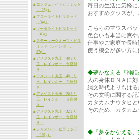
エンジェライトピラミッド
毎日の生活に気軽に
（125g）
おすすめグッズが、
フローライトピラミッド
（34g）
こちらのマウスパッ
ソーダライトピラミッド
（63g）
色合いも本当に爽や
スモーキークオーツ・ピラ
仕事やご家庭で長時
ミッド（レインボー、
使う機会が多い方に
37g）
アメジスト丸玉（48ミリ
玉、レインボー、台座付
き）
◆夢かなえる『神話
アメジスト丸玉（40ミリ
人の身体ＤＮＡに刻
玉、レインボー、台座付
縄文時代よりもはる
き）
アメジスト丸玉（26ミリ
その文明に関する記
玉、レインボー、台座付
カタカムナウタヒと
き）
そのため、カタカム
アメジスト丸玉（32ミリ
玉、レインボー、台座付
き）
ジャスパー・ピラミッド
◆『夢をかなえる』
（191g）