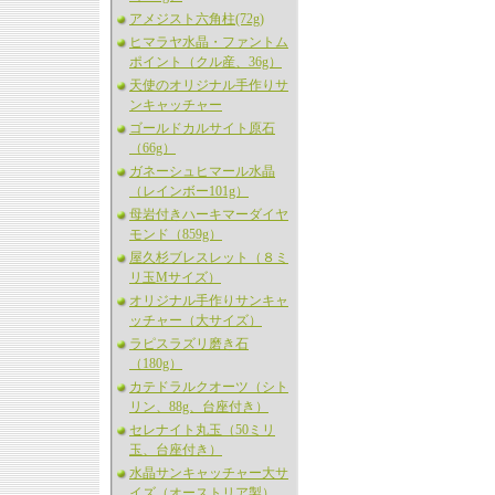
アメジスト六角柱(72g)
ヒマラヤ水晶・ファントム
ポイント（クル産、36g）
天使のオリジナル手作りサ
ンキャッチャー
ゴールドカルサイト原石
（66g）
ガネーシュヒマール水晶
（レインボー101g）
母岩付きハーキマーダイヤ
モンド（859g）
屋久杉ブレスレット（８ミ
リ玉Mサイズ）
オリジナル手作りサンキャ
ッチャー（大サイズ）
ラピスラズリ磨き石
（180g）
カテドラルクオーツ（シト
リン、88g、台座付き）
セレナイト丸玉（50ミリ
玉、台座付き）
水晶サンキャッチャー大サ
イズ（オーストリア製）