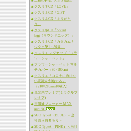
三種の神歌（CD３枚組）
クスリネCD「LOVE」
クスリネCD「GIFT」
クスリネCD「ありがと
う」
クスリネCD「Sound
Egg（サウンドエッグ）」
クスリネCD「カタカムナ-
ウタヒ第1～80首-」
クスリエ マグカップ「フラ
ワーシャーベット」
フラワーシャーベット マル
チカバー（80×100cm)
クスリエ「コロナに負けな
い意識を創造する」
（210×210mm10枚入)
見楽来プレミア(ミラクルプ
レミア)
電磁波ブロッカー MAX
mini 5G
5GO TypeA（BLUE）＜当
社購入特典あり＞
5GO TypeA（PINK）＜当社