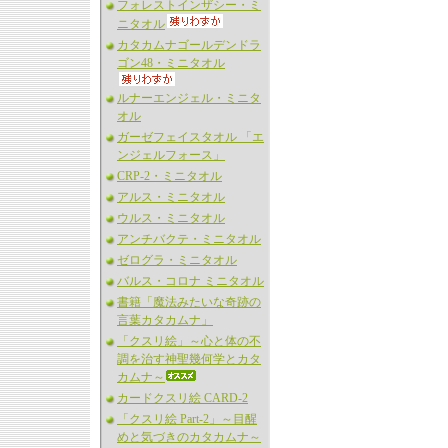
フォレストインザシー・ミ
ニタオル
カタカムナゴールデンドラ
ゴン48・ミニタオル
ルナーエンジェル・ミニタ
オル
ガーゼフェイスタオル 「エ
ンジェルフォース」
CRP-2・ミニタオル
アルス・ミニタオル
ウルス・ミニタオル
アンチバクテ・ミニタオル
ゼログラ・ミニタオル
バルス・コロナ ミニタオル
書籍「魔法みたいな奇跡の
言葉カタカムナ」
「クスリ絵」～心と体の不
調を治す神聖幾何学とカタ
カムナ～
カードクスリ絵 CARD-2
「クスリ絵 Part-2」～目醒
めと気づきのカタカムナ～