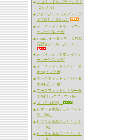
丸山式コイル ブラックアイ
(２個入り)
アクアヌース（スプレータ
イプ&ミニボトル）
ヌースフィットボディウォ
ーマー(グレー色)
e-touch イータッチ（天然鉱
石配合シール、ヌース）
ヌースフィットボディウォ
ーマー(ピンク色)
ヌースフィットシナジータ
オル(ピンク色)
ヌースフィットシナジータ
オル(ブルー色)
ヌースフィットシナジータ
オル(ミルクブラウン色)
マコモ（190g）
ヒマラヤ水晶シュリヤント
ラ（20g）
ヒマラヤ水晶シュリヤント
ラ（18g）
ヒマラヤ水晶シュリヤント
ラ（18g）