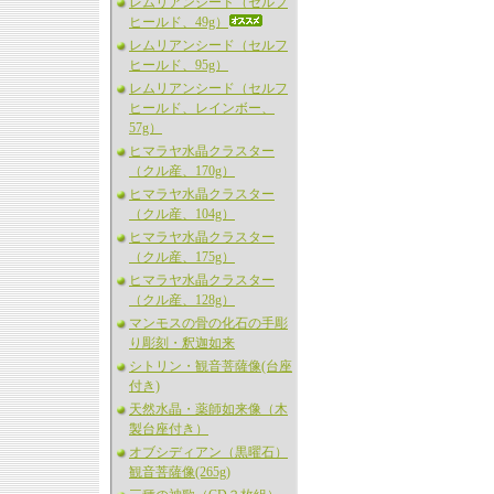
レムリアンシード（セルフ
ヒールド、49g）
レムリアンシード（セルフ
ヒールド、95g）
レムリアンシード（セルフ
ヒールド、レインボー、
57g）
ヒマラヤ水晶クラスター
（クル産、170g）
ヒマラヤ水晶クラスター
（クル産、104g）
ヒマラヤ水晶クラスター
（クル産、175g）
ヒマラヤ水晶クラスター
（クル産、128g）
マンモスの骨の化石の手彫
り彫刻・釈迦如来
シトリン・観音菩薩像(台座
付き)
天然水晶・薬師如来像（木
製台座付き）
オブシディアン（黒曜石）
観音菩薩像(265g)