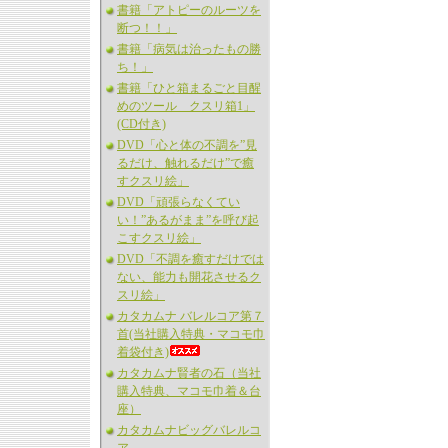
書籍「アトピーのルーツを
断つ！！」
書籍「病気は治ったもの勝
ち！」
書籍「ひと箱まるごと目醒
めのツール クスリ箱1」
(CD付き)
DVD「心と体の不調を”見
るだけ、触れるだけ”で癒
すクスリ絵」
DVD「頑張らなくてい
い！”あるがまま”を呼び起
こすクスリ絵」
DVD「不調を癒すだけでは
ない、能力も開花させるク
スリ絵」
カタカムナ バレルコア第７
首(当社購入特典・マコモ巾
着袋付き)
カタカムナ賢者の石（当社
購入特典、マコモ巾着＆台
座）
カタカムナビッグバレルコ