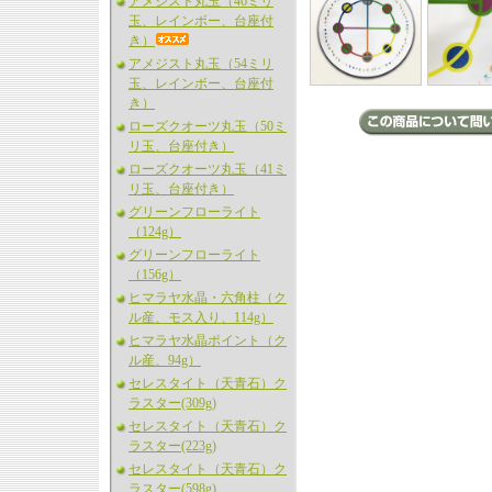
アメジスト丸玉（46ミリ
玉、レインボー、台座付
き）
アメジスト丸玉（54ミリ
玉、レインボー、台座付
き）
ローズクオーツ丸玉（50ミ
リ玉、台座付き）
ローズクオーツ丸玉（41ミ
リ玉、台座付き）
グリーンフローライト
（124g）
グリーンフローライト
（156g）
ヒマラヤ水晶・六角柱（ク
ル産、モス入り、114g）
ヒマラヤ水晶ポイント（ク
ル産、94g）
セレスタイト（天青石）ク
ラスター(309g)
セレスタイト（天青石）ク
ラスター(223g)
セレスタイト（天青石）ク
ラスター(598g)