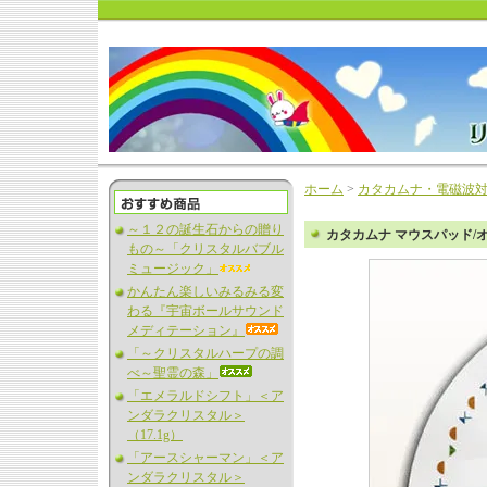
ホーム
>
カタカムナ・電磁波
～１２の誕生石からの贈り
カタカムナ マウスパッド/
もの～「クリスタルバブル
ミュージック」
かんたん楽しいみるみる変
わる『宇宙ボールサウンド
メディテーション』
「～クリスタルハープの調
べ～聖霊の森」
「エメラルドシフト」＜ア
ンダラクリスタル＞
（17.1g）
「アースシャーマン」＜ア
ンダラクリスタル＞