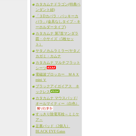
カタカムナドラゴン(特典ペ
ンダント紐)
「３Dカバラ・バッキーカ
バラ」(金具なしタイプ・キ
ーホルダータイプ)
カタカムナ 第7首マンダラ
図・小サイズ（5枚セッ
ト）
ヤタノカムラミラー/ヤタノ
カガミ・カムナ
カタカムナ マルチフラット
シーツ
電磁波ブロッカー ＭＡＸ
mini Ｖ
ブラックアイガイアス ネ
ックレス
カタカムナ マウスパッド/
オールマイティー（白色）
すっきり除電耳栓～ミミケ
ア～
足裏パッド（2個入）
BLACK EYE Gaius