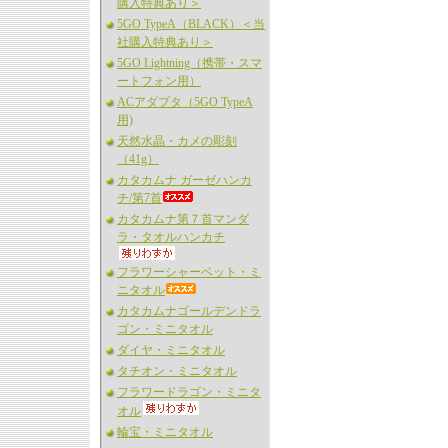
購入特典あり＞
5GO TypeA（BLACK）＜当
社購入特典あり＞
5GO Lightning（携帯・スマ
ートフォン用）
ACアダプタ（5GO TypeA
用)
天然水晶・カメの彫刻
（41g）
カタカムナ ガーゼハンカ
チ/第7首
カタカムナ第７首マンダ
ラ・タオルハンカチ
フラワーシャーベット・ミ
ニタオル
カタカムナゴールデンドラ
ゴン・ミニタオル
ダイヤ・ミニタオル
タチオン・ミニタオル
フラワードラゴン・ミニタ
オル
輪宝・ミニタオル