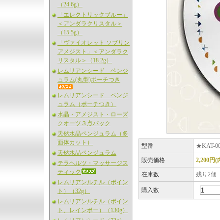
（24.6g）
「エレクトリックブルー」
＜アンダラクリスタル＞
（15.5g）
「ヴァイオレット ソブリン
アメジスト」＜アンダラク
リスタル＞（18.2g）
レムリアンシード ペンジ
ュラム(丸型)ポーチつき
レムリアンシード ペンジ
ュラム（ポーチつき）
水晶・アメジスト・ローズ
クオーツ３点パック
天然水晶ペンジュラム（多
面体カット）
型番
★KAT-0
天然水晶ペンジュラム
販売価格
2,200円
テラヘルツ・マッサージス
ティック
在庫数
残り2個
レムリアンルチル（ポイン
購入数
ト）（32g）
レムリアンルチル（ポイン
ト、レインボー）（130g）