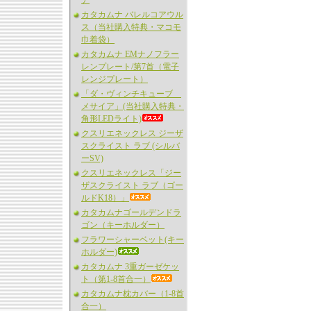
ア
カタカムナ バレルコアウル
ス（当社購入特典・マコモ
巾着袋）
カタカムナ EMナノフラー
レンプレート/第7首（電子
レンジプレート）
「ダ・ヴィンチキューブ
メサイア」(当社購入特典・
角形LEDライト)
クスリエネックレス ジーザ
スクライスト ラブ (シルバ
ーSV)
クスリエネックレス「ジー
ザスクライスト ラブ（ゴー
ルドK18）」
カタカムナゴールデンドラ
ゴン（キーホルダー）
フラワーシャーベット(キー
ホルダー)
カタカムナ 3重ガーゼケッ
ト（第1-8首合一）
カタカムナ枕カバー（1-8首
合一）