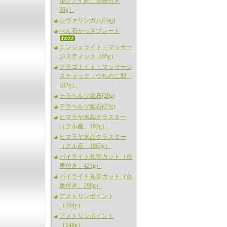
ルグアイ産、台座付き
50g）
シヴァリンガム(79g)
べん石かっさプレート
エンジェライト・マッサー
ジスティック（85g）
アラゴナイト・マッサージ
スティック（つちのこ型、
102g）
テラヘルツ鉱石(20g)
テラヘルツ鉱石(23g)
ヒマラヤ水晶クラスター
（クル産、194g）
ヒマラヤ水晶クラスター
（クル産、1063g）
パイライト丸型カット（台
座付き、421g）
パイライト丸型カット（台
座付き、268g）
アメトリンポイント
（204g）
アメトリンポイント
（148g）