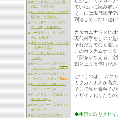
しかし、カタカムナ
オーソセラス（タマゴ型
ていねいに読み解い
252g、台座付き)
レッドジャスパー（タマゴ
そこには現代物理学
型108g、台座付き）
到達していない超科
ブラッドストーン（タマ
ゴ、148g、台座付き）
カタカムナウタヒは
ソーダライト（タマゴ型、
90g、台座付き）
現代科学をしのぐ超
水晶クリスタル・タマゴ型
それだけでなく驚い
（台座付き93g）
このカタカムナウタ
ゴールドカルサイト原石
『夢をかなえる』空
（50g）
創り上げる作用があ
ローズクオーツポイント
（レインボー158g）
ローズクオーツポイント
というのは、 カタ
（レインボー244g）
カタカムナ人が高次
ローズクオーツポイント
そこで見た素粒子の
（レインボー81g）
ローズクオーツ六角柱（レ
デザイン化したもの
インボー94g）
ローズクオーツ六角柱（レ
インボー32g）
◆生活に取り入れて
ローズクオーツ六角柱