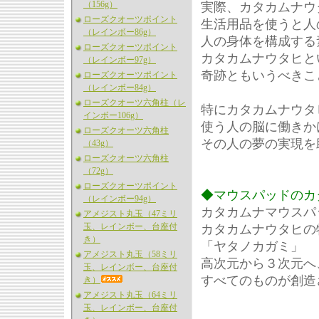
（156g）
実際、カタカムナウ
ローズクオーツポイント
生活用品を使うと人
（レインボー86g）
人の身体を構成する
ローズクオーツポイント
カタカムナウタヒと
（レインボー97g）
奇跡ともいうべきこ
ローズクオーツポイント
（レインボー84g）
ローズクオーツ六角柱（レ
特にカタカムナウタ
インボー106g）
使う人の脳に働きか
ローズクオーツ六角柱
その人の夢の実現を
（43g）
ローズクオーツ六角柱
（72g）
ローズクオーツポイント
◆マウスパッドのカ
（レインボー94g）
カタカムナマウスパ
アメジスト丸玉（47ミリ
玉、レインボー、台座付
カタカムナウタヒの
き）
「ヤタノカガミ」
アメジスト丸玉（58ミリ
高次元から３次元へ
玉、レインボー、台座付
すべてのものが創造
き）
アメジスト丸玉（64ミリ
玉、レインボー、台座付