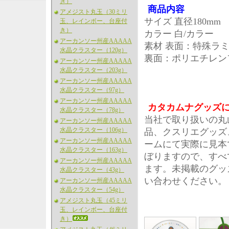
き）
商品内容
アメジスト丸玉（30ミリ
サイズ 直径180mm
玉、レインボー、台座付
き）
カラー 白/カラー
アーカンソー州産AAAAA
素材 表面：特殊ラ
水晶クラスター（120g）
裏面：ポリエチレン
アーカンソー州産AAAAA
水晶クラスター（203g）
アーカンソー州産AAAAA
水晶クラスター（97g）
アーカンソー州産AAAAA
カタカムナグッズ
水晶クラスター（78g）
当社で取り扱いの丸
アーカンソー州産AAAAA
水晶クラスター（106g）
品、クスリエグッズ
アーカンソー州産AAAAA
ームにて実際に見本
水晶クラスター（163g）
ぼりますので、すべ
アーカンソー州産AAAAA
ます。未掲載のグッ
水晶クラスター（43g）
い合わせください。
アーカンソー州産AAAAA
水晶クラスター（54g）
アメジスト丸玉（45ミリ
玉、レインボー、台座付
き）