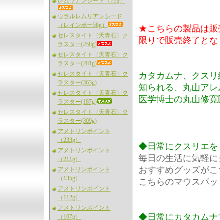
レムリアンシード（72g）
ウラルレムリアンシード
（レインボー58g）
★こちらの製品は販
セレスタイト（天青石）ク
限りで販売終了とな
ラスター(258g)
セレスタイト（天青石）ク
ラスター(281g)
セレスタイト（天青石）ク
カタカムナ、クスリ
ラスター(363g)
知られる、丸山アレ
セレスタイト（天青石）ク
医学博士の丸山修寛
ラスター(187g)
セレスタイト（天青石）ク
ラスター(309g)
アメトリンポイント
（233g）
◆日常にクスリエを
アメトリンポイント
毎日の生活に気軽に
（211g）
おすすめグッズがこ
アメトリンポイント
（135g）
こちらのマウスパッ
アメトリンポイント
（112g）
アメトリンポイント
◆日常にカタカムナ
（107g）