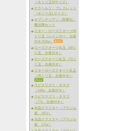
（８ミリ玉Mサイズ）
テラヘルツ・ブレスレット
（８ミリ玉Lサイズ）
オブシディアン（黒曜石）
魔法陣セット
スター・ローズクオーツ90
ミリ玉（レインボー、台座
付き1050g）
ローズクオーツ丸玉（60ミ
リ玉、台座付き）
ローズクオーツ丸玉（55ミ
リ玉、台座付き）
スターローズクオーツ丸玉
（30ミリ玉、台座付き）
ラピスラズリ・タマゴ
（100g、台座付き）
ラピスラズリ・タマゴ
（77g、台座付き）
水晶クラスター（ブラジル
産、197g）
水晶クラスター（ブラジル
産、121g）
水晶クラスター（ブラジル