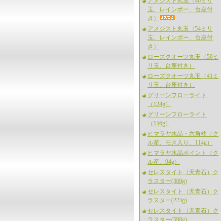
アメジスト丸玉（46ミリ
玉、レインボー、台座付
き）
アメジスト丸玉（54ミリ
玉、レインボー、台座付
き）
ローズクオーツ丸玉（50ミ
リ玉、台座付き）
ローズクオーツ丸玉（41ミ
リ玉、台座付き）
グリーンフローライト
（124g）
グリーンフローライト
（156g）
ヒマラヤ水晶・六角柱（ク
ル産、モス入り、114g）
ヒマラヤ水晶ポイント（ク
ル産、94g）
セレスタイト（天青石）ク
ラスター(309g)
セレスタイト（天青石）ク
ラスター(223g)
セレスタイト（天青石）ク
ラスター(598g)