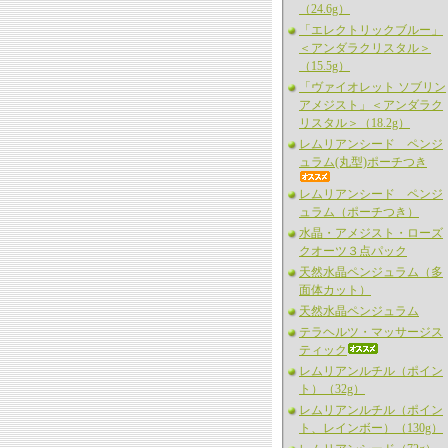
（24.6g）
「エレクトリックブルー」
＜アンダラクリスタル＞
（15.5g）
「ヴァイオレット ソブリン
アメジスト」＜アンダラク
リスタル＞（18.2g）
レムリアンシード ペンジ
ュラム(丸型)ポーチつき
レムリアンシード ペンジ
ュラム（ポーチつき）
水晶・アメジスト・ローズ
クオーツ３点パック
天然水晶ペンジュラム（多
面体カット）
天然水晶ペンジュラム
テラヘルツ・マッサージス
ティック
レムリアンルチル（ポイン
ト）（32g）
レムリアンルチル（ポイン
ト、レインボー）（130g）