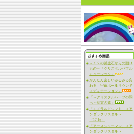
～１２の誕生石からの贈り
もの～「クリスタルバブル
ミュージック」
かんたん楽しいみるみる変
わる『宇宙ボールサウンド
メディテーション』
「～クリスタルハープの調
べ～聖霊の森」
「エメラルドシフト」＜ア
ンダラクリスタル＞
（17.1g）
「アースシャーマン」＜ア
ンダラクリスタル＞