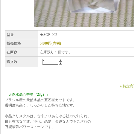
型番
★SGR-002
販売価格
5,800円(内税)
在庫数
在庫残り１個です。
購入数
» 特定
「天然水晶五芒星（23g）」
ブラジル産の天然水晶の五芒星カットです。
透明度も高く、しっかりした持ち心地です。
水晶クリスタルは、古来よりあらゆる効力で知られ、
最も有名な開運、浄化、恋愛、金運なんでもござれの
万能最強パワーストーンです。