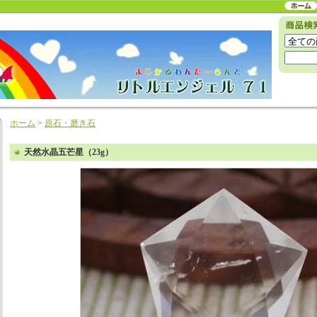
ホーム
>
原石・磨き石
天然水晶五芒星（23g）