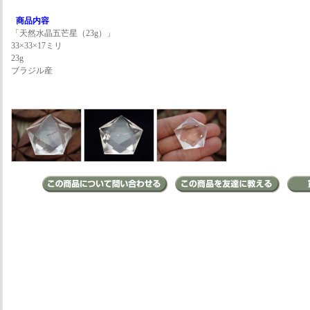
商品内容
「天然水晶五芒星（23g）」
33×33×17ミリ
23g
ブラジル産