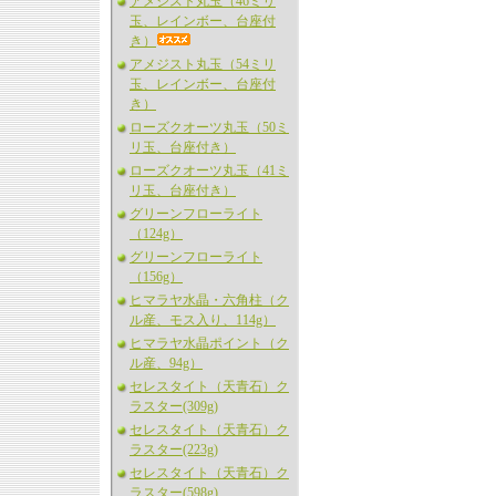
アメジスト丸玉（46ミリ
玉、レインボー、台座付
き）
アメジスト丸玉（54ミリ
玉、レインボー、台座付
き）
ローズクオーツ丸玉（50ミ
リ玉、台座付き）
ローズクオーツ丸玉（41ミ
リ玉、台座付き）
グリーンフローライト
（124g）
グリーンフローライト
（156g）
ヒマラヤ水晶・六角柱（ク
ル産、モス入り、114g）
ヒマラヤ水晶ポイント（ク
ル産、94g）
セレスタイト（天青石）ク
ラスター(309g)
セレスタイト（天青石）ク
ラスター(223g)
セレスタイト（天青石）ク
ラスター(598g)