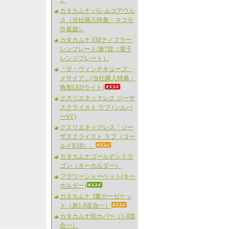
ア
カタカムナ バレルコアウル
ス（当社購入特典・マコモ
巾着袋）
カタカムナ EMナノフラー
レンプレート/第7首（電子
レンジプレート）
「ダ・ヴィンチキューブ
メサイア」(当社購入特典・
角形LEDライト)
クスリエネックレス ジーザ
スクライスト ラブ (シルバ
ーSV)
クスリエネックレス「ジー
ザスクライスト ラブ（ゴー
ルドK18）」
カタカムナゴールデンドラ
ゴン（キーホルダー）
フラワーシャーベット(キー
ホルダー)
カタカムナ 3重ガーゼケッ
ト（第1-8首合一）
カタカムナ枕カバー（1-8首
合一）