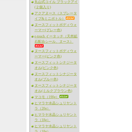
丸山式コイル ブラックアイ
(２個入り)
アクアヌース（スプレータ
イプ&ミニボトル）
ヌースフィットボディウォ
ーマー(グレー色)
e-touch イータッチ（天然鉱
石配合シール、ヌース）
ヌースフィットボディウォ
ーマー(ピンク色)
ヌースフィットシナジータ
オル(ピンク色)
ヌースフィットシナジータ
オル(ブルー色)
ヌースフィットシナジータ
オル(ミルクブラウン色)
マコモ（190g）
ヒマラヤ水晶シュリヤント
ラ（20g）
ヒマラヤ水晶シュリヤント
ラ（18g）
ヒマラヤ水晶シュリヤント
ラ（18g）