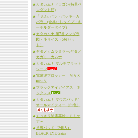
カタカムナドラゴン(特典ペ
ンダント紐)
「３Dカバラ・バッキーカ
バラ」(金具なしタイプ・キ
ーホルダータイプ)
カタカムナ 第7首マンダラ
図・小サイズ（5枚セッ
ト）
ヤタノカムラミラー/ヤタノ
カガミ・カムナ
カタカムナ マルチフラット
シーツ
電磁波ブロッカー ＭＡＸ
mini Ｖ
ブラックアイガイアス ネ
ックレス
カタカムナ マウスパッド/
オールマイティー（白色）
すっきり除電耳栓～ミミケ
ア～
足裏パッド（2個入）
BLACK EYE Gaius