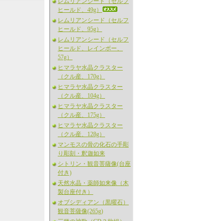
レムリアンシード（セルフ
ヒールド、49g）
レムリアンシード（セルフ
ヒールド、95g）
レムリアンシード（セルフ
ヒールド、レインボー、
57g）
ヒマラヤ水晶クラスター
（クル産、170g）
ヒマラヤ水晶クラスター
（クル産、104g）
ヒマラヤ水晶クラスター
（クル産、175g）
ヒマラヤ水晶クラスター
（クル産、128g）
マンモスの骨の化石の手彫
り彫刻・釈迦如来
シトリン・観音菩薩像(台座
付き)
天然水晶・薬師如来像（木
製台座付き）
オブシディアン（黒曜石）
観音菩薩像(265g)