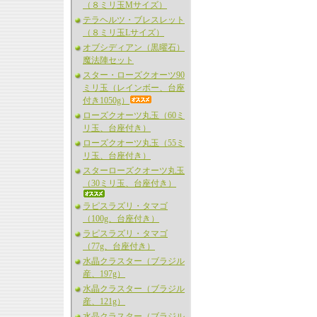
（８ミリ玉Mサイズ）
テラヘルツ・ブレスレット
（８ミリ玉Lサイズ）
オブシディアン（黒曜石）
魔法陣セット
スター・ローズクオーツ90
ミリ玉（レインボー、台座
付き1050g）
ローズクオーツ丸玉（60ミ
リ玉、台座付き）
ローズクオーツ丸玉（55ミ
リ玉、台座付き）
スターローズクオーツ丸玉
（30ミリ玉、台座付き）
ラピスラズリ・タマゴ
（100g、台座付き）
ラピスラズリ・タマゴ
（77g、台座付き）
水晶クラスター（ブラジル
産、197g）
水晶クラスター（ブラジル
産、121g）
水晶クラスター（ブラジル