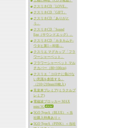
三種の神歌（CD３枚組）
クスリネCD「LOVE」
クスリネCD「GIFT」
クスリネCD「ありがと
う」
クスリネCD「Sound
Egg（サウンドエッグ）」
クスリネCD「カタカムナ-
ウタヒ第1～80首-」
クスリエ マグカップ「フラ
ワーシャーベット」
フラワーシャーベット マル
チカバー（80×100cm)
クスリエ「コロナに負けな
い意識を創造する」
（210×210mm10枚入)
見楽来プレミア(ミラクルプ
レミア)
電磁波ブロッカー MAX
mini 5G
5GO TypeA（BLUE）＜当
社購入特典あり＞
5GO TypeA（PINK）＜当社