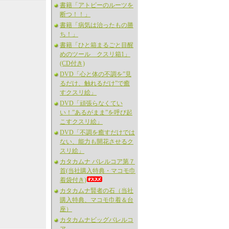
書籍「アトピーのルーツを
断つ！！」
書籍「病気は治ったもの勝
ち！」
書籍「ひと箱まるごと目醒
めのツール クスリ箱1」
(CD付き)
DVD「心と体の不調を”見
るだけ、触れるだけ”で癒
すクスリ絵」
DVD「頑張らなくてい
い！”あるがまま”を呼び起
こすクスリ絵」
DVD「不調を癒すだけでは
ない、能力も開花させるク
スリ絵」
カタカムナ バレルコア第７
首(当社購入特典・マコモ巾
着袋付き)
カタカムナ賢者の石（当社
購入特典、マコモ巾着＆台
座）
カタカムナビッグバレルコ