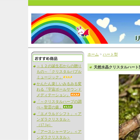
ホーム
>
ハート型
～１２の誕生石からの贈り
天然水晶クリスタルハート型
もの～「クリスタルバブル
ミュージック」
かんたん楽しいみるみる変
わる『宇宙ボールサウンド
メディテーション』
「～クリスタルハープの調
べ～聖霊の森」
「エメラルドシフト」＜ア
ンダラクリスタル＞
（17.1g）
「アースシャーマン」＜ア
ンダラクリスタル＞