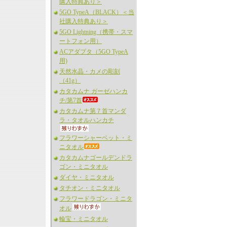
購入特典あり＞
5GO TypeA（BLACK）＜当
社購入特典あり＞
5GO Lightning（携帯・スマ
ートフォン用）
ACアダプタ（5GO TypeA
用)
天然水晶・カメの彫刻
（41g）
カタカムナ ガーゼハンカ
チ/第7首
カタカムナ第７首マンダ
ラ・タオルハンカチ
フラワーシャーベット・ミ
ニタオル
カタカムナゴールデンドラ
ゴン・ミニタオル
ダイヤ・ミニタオル
タチオン・ミニタオル
フラワードラゴン・ミニタ
オル
輪宝・ミニタオル