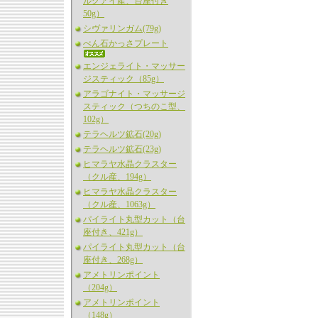
ルグアイ産、台座付き
50g）
シヴァリンガム(79g)
べん石かっさプレート
エンジェライト・マッサー
ジスティック（85g）
アラゴナイト・マッサージ
スティック（つちのこ型、
102g）
テラヘルツ鉱石(20g)
テラヘルツ鉱石(23g)
ヒマラヤ水晶クラスター
（クル産、194g）
ヒマラヤ水晶クラスター
（クル産、1063g）
パイライト丸型カット（台
座付き、421g）
パイライト丸型カット（台
座付き、268g）
アメトリンポイント
（204g）
アメトリンポイント
（148g）