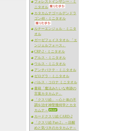
フォレストインザシー・ミ
ニタオル
カタカムナゴールデンドラ
ゴン48・ミニタオル
ルナーエンジェル・ミニタ
オル
ガーゼフェイスタオル 「エ
ンジェルフォース」
CRP-2・ミニタオル
アルス・ミニタオル
ウルス・ミニタオル
アンチバクテ・ミニタオル
ゼログラ・ミニタオル
バルス・コロナ ミニタオル
書籍「魔法みたいな奇跡の
言葉カタカムナ」
「クスリ絵」～心と体の不
調を治す神聖幾何学とカタ
カムナ～
カードクスリ絵 CARD-2
「クスリ絵 Part-2」～目醒
めと気づきのカタカムナ～