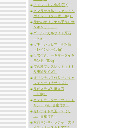
アメジスト六角柱(72g)
ヒマラヤ水晶・ファントム
ポイント（クル産、36g）
天使のオリジナル手作りサ
ンキャッチャー
ゴールドカルサイト原石
（66g）
ガネーシュヒマール水晶
（レインボー101g）
母岩付きハーキマーダイヤ
モンド（859g）
屋久杉ブレスレット（８ミ
リ玉Mサイズ）
オリジナル手作りサンキャ
ッチャー（大サイズ）
ラピスラズリ磨き石
（180g）
カテドラルクオーツ（シト
リン、88g、台座付き）
セレナイト丸玉（50ミリ
玉、台座付き）
水晶サンキャッチャー大サ
イズ（オーストリア製）