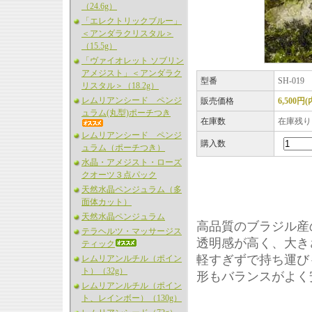
（24.6g）
「エレクトリックブルー」
＜アンダラクリスタル＞
（15.5g）
「ヴァイオレット ソブリン
アメジスト」＜アンダラク
型番
SH-019
リスタル＞（18.2g）
レムリアンシード ペンジ
販売価格
6,500円
ュラム(丸型)ポーチつき
在庫数
在庫残り
レムリアンシード ペンジ
購入数
ュラム（ポーチつき）
水晶・アメジスト・ローズ
クオーツ３点パック
天然水晶ペンジュラム（多
面体カット）
天然水晶ペンジュラム
高品質のブラジル産
テラヘルツ・マッサージス
透明感が高く、大き
ティック
軽すぎずで持ち運び
レムリアンルチル（ポイン
ト）（32g）
形もバランスがよく
レムリアンルチル（ポイン
ト、レインボー）（130g）