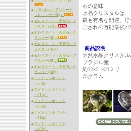
レムリアンシード（72g）
石の意味
ウラルレムリアンシード
水晶クリスタルは、
（レインボー58g）
最も有名な開運、浄
セレスタイト（天青石）ク
ラスター(258g)
ござれの万能最強パ
セレスタイト（天青石）ク
ラスター(281g)
セレスタイト（天青石）ク
商品説明
ラスター(363g)
天然水晶クリスタルハ
セレスタイト（天青石）ク
ラスター(187g)
ブラジル産
セレスタイト（天青石）ク
約52×51×23ミリ
ラスター(309g)
75グラム
アメトリンポイント
（233g）
アメトリンポイント
（211g）
アメトリンポイント
（135g）
アメトリンポイント
（112g）
アメトリンポイント
（107g）