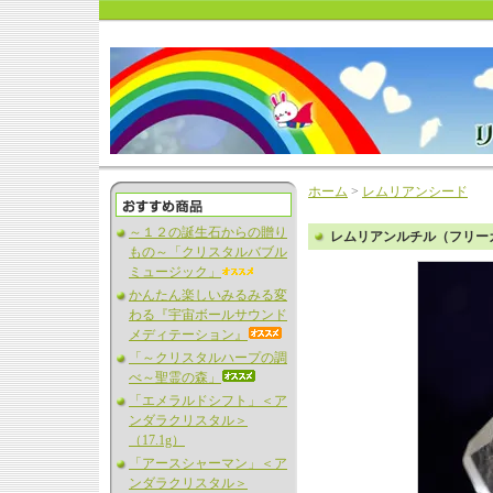
ホーム
>
レムリアンシード
～１２の誕生石からの贈り
レムリアンルチル（フリーカ
もの～「クリスタルバブル
ミュージック」
かんたん楽しいみるみる変
わる『宇宙ボールサウンド
メディテーション』
「～クリスタルハープの調
べ～聖霊の森」
「エメラルドシフト」＜ア
ンダラクリスタル＞
（17.1g）
「アースシャーマン」＜ア
ンダラクリスタル＞