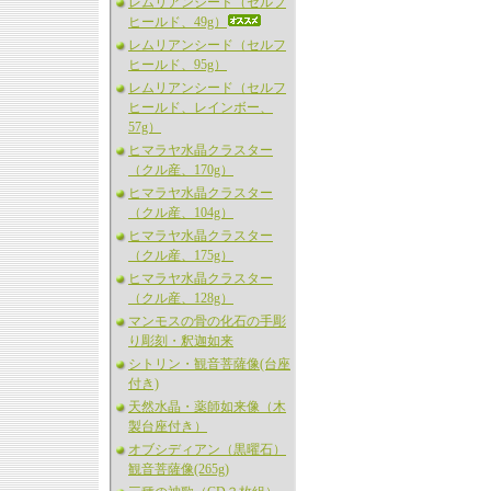
レムリアンシード（セルフ
ヒールド、49g）
レムリアンシード（セルフ
ヒールド、95g）
レムリアンシード（セルフ
ヒールド、レインボー、
57g）
ヒマラヤ水晶クラスター
（クル産、170g）
ヒマラヤ水晶クラスター
（クル産、104g）
ヒマラヤ水晶クラスター
（クル産、175g）
ヒマラヤ水晶クラスター
（クル産、128g）
マンモスの骨の化石の手彫
り彫刻・釈迦如来
シトリン・観音菩薩像(台座
付き)
天然水晶・薬師如来像（木
製台座付き）
オブシディアン（黒曜石）
観音菩薩像(265g)