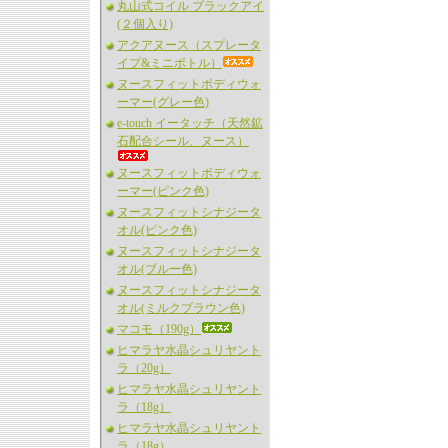
丸山式コイル ブラックアイ
(２個入り)
アクアヌース（スプレータ
イプ&ミニボトル）
ヌースフィットボディウォ
ーマー(グレー色)
e-touch イータッチ（天然鉱
石配合シール、ヌース）
ヌースフィットボディウォ
ーマー(ピンク色)
ヌースフィットシナジータ
オル(ピンク色)
ヌースフィットシナジータ
オル(ブルー色)
ヌースフィットシナジータ
オル(ミルクブラウン色)
マコモ（190g）
ヒマラヤ水晶シュリヤント
ラ（20g）
ヒマラヤ水晶シュリヤント
ラ（18g）
ヒマラヤ水晶シュリヤント
ラ（18g）