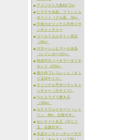
アメジスト六角柱(72g)
ヒマラヤ水晶・ファントム
ポイント（クル産、36g）
天使のオリジナル手作りサ
ンキャッチャー
ゴールドカルサイト原石
（66g）
ガネーシュヒマール水晶
（レインボー101g）
母岩付きハーキマーダイヤ
モンド（859g）
屋久杉ブレスレット（８ミ
リ玉Mサイズ）
オリジナル手作りサンキャ
ッチャー（大サイズ）
ラピスラズリ磨き石
（180g）
カテドラルクオーツ（シト
リン、88g、台座付き）
セレナイト丸玉（50ミリ
玉、台座付き）
水晶サンキャッチャー大サ
イズ（オーストリア製）