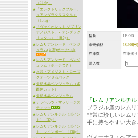
（24.6g）
「エレクトリックブルー」
＜アンダラクリスタル＞
（15.5g）
「ヴァイオレット ソブリン
アメジスト」＜アンダラク
型番
LE-065
リスタル＞（18.2g）
レムリアンシード ペンジ
販売価格
18,500円
ュラム(丸型)ポーチつき
在庫数
在庫残り
レムリアンシード ペンジ
購入数
ュラム（ポーチつき）
水晶・アメジスト・ローズ
クオーツ３点パック
天然水晶ペンジュラム（多
面体カット）
天然水晶ペンジュラム
「レムリアンルチル
テラヘルツ・マッサージス
ブラジル産のレムリ
ティック
非常に珍しいレムリ
レムリアンルチル（ポイン
ト）（32g）
手に持ちやすい大き
レムリアンルチル（ポイン
ト、レインボー）（130g）
ヴィーナス・ヘアー