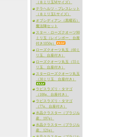
（８ミリ玉Mサイズ）
テラヘルツ・ブレスレット
（８ミリ玉Lサイズ）
オブシディアン（黒曜石）
魔法陣セット
スター・ローズクオーツ90
ミリ玉（レインボー、台座
付き1050g）
ローズクオーツ丸玉（60ミ
リ玉、台座付き）
ローズクオーツ丸玉（55ミ
リ玉、台座付き）
スターローズクオーツ丸玉
（30ミリ玉、台座付き）
ラピスラズリ・タマゴ
（100g、台座付き）
ラピスラズリ・タマゴ
（77g、台座付き）
水晶クラスター（ブラジル
産、197g）
水晶クラスター（ブラジル
産、121g）
水晶クラスター（ブラジル