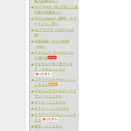
購入特典あり＞
5GO TypeA（BLACK）＜当
社購入特典あり＞
5GO Lightning（携帯・スマ
ートフォン用）
ACアダプタ（5GO TypeA
用)
天然水晶・カメの彫刻
（41g）
カタカムナ ガーゼハンカ
チ/第7首
カタカムナ第７首マンダ
ラ・タオルハンカチ
フラワーシャーベット・ミ
ニタオル
カタカムナゴールデンドラ
ゴン・ミニタオル
ダイヤ・ミニタオル
タチオン・ミニタオル
フラワードラゴン・ミニタ
オル
輪宝・ミニタオル