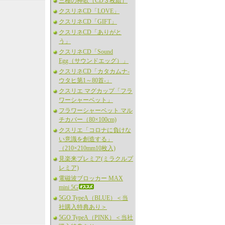
三種の神歌（CD３枚組）
クスリネCD「LOVE」
クスリネCD「GIFT」
クスリネCD「ありがと
う」
クスリネCD「Sound
Egg（サウンドエッグ）」
クスリネCD「カタカムナ-
ウタヒ第1～80首-」
クスリエ マグカップ「フラ
ワーシャーベット」
フラワーシャーベット マル
チカバー（80×100cm)
クスリエ「コロナに負けな
い意識を創造する」
（210×210mm10枚入)
見楽来プレミア(ミラクルプ
レミア)
電磁波ブロッカー MAX
mini 5G
5GO TypeA（BLUE）＜当
社購入特典あり＞
5GO TypeA（PINK）＜当社