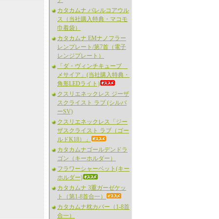
ア
カタカムナ バレルコアウル
ス（当社購入特典・マコモ
巾着袋）
カタカムナ EMナノフラー
レンプレート/第7首（電子
レンジプレート）
「ダ・ヴィンチキューブ
メサイア」(当社購入特典・
角形LEDライト)
クスリエネックレス ジーザ
スクライスト ラブ (シルバ
ーSV)
クスリエネックレス「ジー
ザスクライスト ラブ（ゴー
ルドK18）」
カタカムナゴールデンドラ
ゴン（キーホルダー）
フラワーシャーベット(キー
ホルダー)
カタカムナ 3重ガーゼケッ
ト（第1-8首合一）
カタカムナ枕カバー（1-8首
合一）