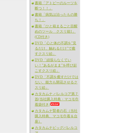
書籍「アトピーのルーツを
断つ！！」
書籍「病気は治ったもの勝
ち！」
書籍「ひと箱まるごと目醒
めのツール クスリ箱1」
(CD付き)
DVD「心と体の不調を”見
るだけ、触れるだけ”で癒
すクスリ絵」
DVD「頑張らなくてい
い！”あるがまま”を呼び起
こすクスリ絵」
DVD「不調を癒すだけでは
ない、能力も開花させるク
スリ絵」
カタカムナ バレルコア第７
首(当社購入特典・マコモ巾
着袋付き)
カタカムナ賢者の石（当社
購入特典、マコモ巾着＆台
座）
カタカムナビッグバレルコ