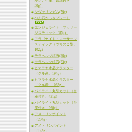
ルグアイ産、台座付き
50g）
シヴァリンガム(79g)
べん石かっさプレート
エンジェライト・マッサー
ジスティック（85g）
アラゴナイト・マッサージ
スティック（つちのこ型、
102g）
テラヘルツ鉱石(20g)
テラヘルツ鉱石(23g)
ヒマラヤ水晶クラスター
（クル産、194g）
ヒマラヤ水晶クラスター
（クル産、1063g）
パイライト丸型カット（台
座付き、421g）
パイライト丸型カット（台
座付き、268g）
アメトリンポイント
（204g）
アメトリンポイント
（148g）