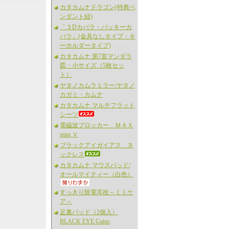
カタカムナドラゴン(特典ペ
ンダント紐)
「３Dカバラ・バッキーカ
バラ」(金具なしタイプ・キ
ーホルダータイプ)
カタカムナ 第7首マンダラ
図・小サイズ（5枚セッ
ト）
ヤタノカムラミラー/ヤタノ
カガミ・カムナ
カタカムナ マルチフラット
シーツ
電磁波ブロッカー ＭＡＸ
mini Ｖ
ブラックアイガイアス ネ
ックレス
カタカムナ マウスパッド/
オールマイティー（白色）
すっきり除電耳栓～ミミケ
ア～
足裏パッド（2個入）
BLACK EYE Gaius