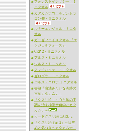
フォレストインザシー・ミ
ニタオル
カタカムナゴールデンドラ
ゴン48・ミニタオル
ルナーエンジェル・ミニタ
オル
ガーゼフェイスタオル 「エ
ンジェルフォース」
CRP-2・ミニタオル
アルス・ミニタオル
ウルス・ミニタオル
アンチバクテ・ミニタオル
ゼログラ・ミニタオル
バルス・コロナ ミニタオル
書籍「魔法みたいな奇跡の
言葉カタカムナ」
「クスリ絵」～心と体の不
調を治す神聖幾何学とカタ
カムナ～
カードクスリ絵 CARD-2
「クスリ絵 Part-2」～目醒
めと気づきのカタカムナ～