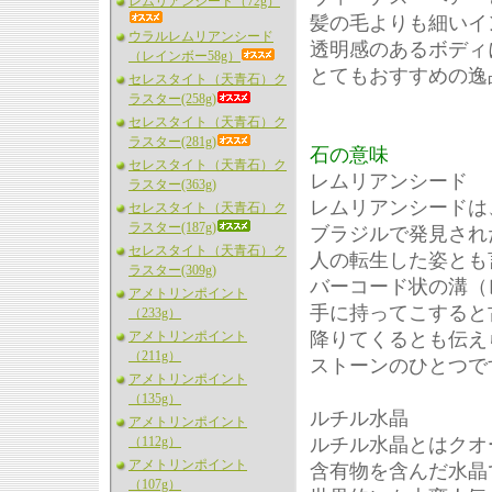
レムリアンシード（72g）
髪の毛よりも細いイ
ウラルレムリアンシード
透明感のあるボディ
（レインボー58g）
とてもおすすめの逸
セレスタイト（天青石）ク
ラスター(258g)
セレスタイト（天青石）ク
ラスター(281g)
石の意味
セレスタイト（天青石）ク
レムリアンシード
ラスター(363g)
レムリアンシードは、
セレスタイト（天青石）ク
ラスター(187g)
ブラジルで発見され
セレスタイト（天青石）ク
人の転生した姿とも
ラスター(309g)
バーコード状の溝（
アメトリンポイント
手に持ってこすると
（233g）
アメトリンポイント
降りてくるとも伝え
（211g）
ストーンのひとつで
アメトリンポイント
（135g）
ルチル水晶
アメトリンポイント
（112g）
ルチル水晶とはクオ
アメトリンポイント
含有物を含んだ水晶
（107g）