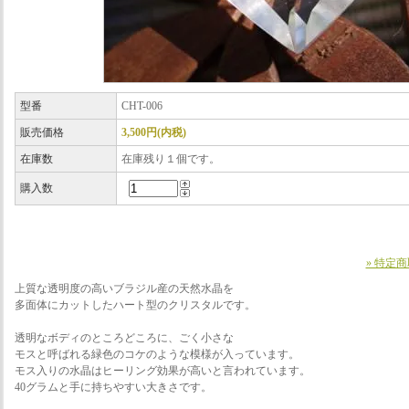
型番
CHT-006
販売価格
3,500円(内税)
在庫数
在庫残り１個です。
購入数
» 特定
上質な透明度の高いブラジル産の天然水晶を
多面体にカットしたハート型のクリスタルです。
透明なボディのところどころに、ごく小さな
モスと呼ばれる緑色のコケのような模様が入っています。
モス入りの水晶はヒーリング効果が高いと言われています。
40グラムと手に持ちやすい大きさです。