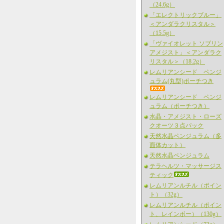
（24.6g）
「エレクトリックブルー」
＜アンダラクリスタル＞
（15.5g）
「ヴァイオレット ソブリン
アメジスト」＜アンダラク
リスタル＞（18.2g）
レムリアンシード ペンジ
ュラム(丸型)ポーチつき
レムリアンシード ペンジ
ュラム（ポーチつき）
水晶・アメジスト・ローズ
クオーツ３点パック
天然水晶ペンジュラム（多
面体カット）
天然水晶ペンジュラム
テラヘルツ・マッサージス
ティック
レムリアンルチル（ポイン
ト）（32g）
レムリアンルチル（ポイン
ト、レインボー）（130g）