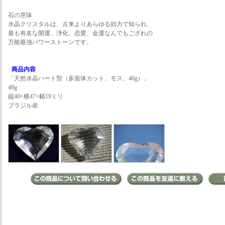
石の意味
水晶クリスタルは、古来よりあらゆる効力で知られ、
最も有名な開運、浄化、恋愛、金運なんでもござれの
万能最強パワーストーンです。
商品内容
「天然水晶ハート型（多面体カット、モス、40g）」
40g
縦40×横47×幅19ミリ
ブラジル産