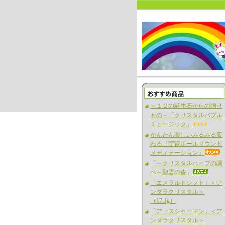
～１２の誕生石からの贈り
もの～「クリスタルバブル
ミュージック」
かんたん楽しいみるみる変
わる『宇宙ボールサウンド
メディテーション』
「～クリスタルハープの調
べ～聖霊の森」
「エメラルドシフト」＜ア
ンダラクリスタル＞
（17.1g）
「アースシャーマン」＜ア
ンダラクリスタル＞