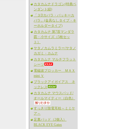
カタカムナドラゴン(特典ペ
ンダント紐)
「３Dカバラ・バッキーカ
バラ」(金具なしタイプ・キ
ーホルダータイプ)
カタカムナ 第7首マンダラ
図・小サイズ（5枚セッ
ト）
ヤタノカムラミラー/ヤタノ
カガミ・カムナ
カタカムナ マルチフラット
シーツ
電磁波ブロッカー ＭＡＸ
mini Ｖ
ブラックアイガイアス ネ
ックレス
カタカムナ マウスパッド/
オールマイティー（白色）
すっきり除電耳栓～ミミケ
ア～
足裏パッド（2個入）
BLACK EYE Gaius