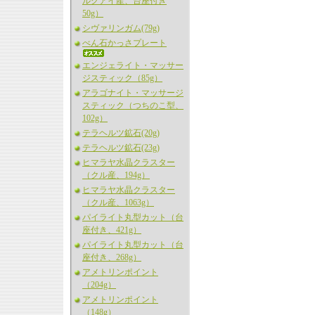
ルグアイ産、台座付き
50g）
シヴァリンガム(79g)
べん石かっさプレート
エンジェライト・マッサー
ジスティック（85g）
アラゴナイト・マッサージ
スティック（つちのこ型、
102g）
テラヘルツ鉱石(20g)
テラヘルツ鉱石(23g)
ヒマラヤ水晶クラスター
（クル産、194g）
ヒマラヤ水晶クラスター
（クル産、1063g）
パイライト丸型カット（台
座付き、421g）
パイライト丸型カット（台
座付き、268g）
アメトリンポイント
（204g）
アメトリンポイント
（148g）