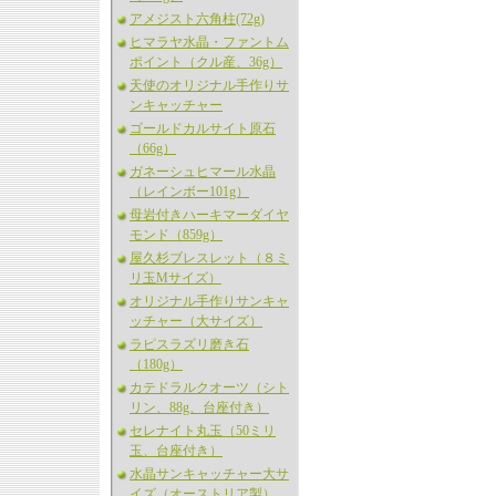
アメジスト六角柱(72g)
ヒマラヤ水晶・ファントム
ポイント（クル産、36g）
天使のオリジナル手作りサ
ンキャッチャー
ゴールドカルサイト原石
（66g）
ガネーシュヒマール水晶
（レインボー101g）
母岩付きハーキマーダイヤ
モンド（859g）
屋久杉ブレスレット（８ミ
リ玉Mサイズ）
オリジナル手作りサンキャ
ッチャー（大サイズ）
ラピスラズリ磨き石
（180g）
カテドラルクオーツ（シト
リン、88g、台座付き）
セレナイト丸玉（50ミリ
玉、台座付き）
水晶サンキャッチャー大サ
イズ（オーストリア製）