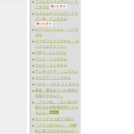
フォレストインザシー・ミ
ニタオル
カタカムナゴールデンドラ
ゴン48・ミニタオル
ルナーエンジェル・ミニタ
オル
ガーゼフェイスタオル 「エ
ンジェルフォース」
CRP-2・ミニタオル
アルス・ミニタオル
ウルス・ミニタオル
アンチバクテ・ミニタオル
ゼログラ・ミニタオル
バルス・コロナ ミニタオル
書籍「魔法みたいな奇跡の
言葉カタカムナ」
「クスリ絵」～心と体の不
調を治す神聖幾何学とカタ
カムナ～
カードクスリ絵 CARD-2
「クスリ絵 Part-2」～目醒
めと気づきのカタカムナ～