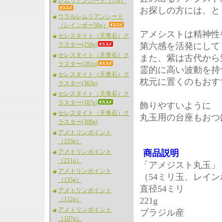
レムリアンシード（72g）
お探しの方には、と
ウラルレムリアンシード
（レインボー58g）
アメシストは精神性
セレスタイト（天青石）ク
ラスター(258g)
第六感を活発にして
セレスタイト（天青石）ク
また、紫は古代から
ラスター(281g)
霊的に高い波動を持
セレスタイト（天青石）ク
枕元に置くのもおす
ラスター(363g)
セレスタイト（天青石）ク
ラスター(187g)
飾りやすいように
セレスタイト（天青石）ク
丸玉用の台座もおつ
ラスター(309g)
アメトリンポイント
（233g）
アメトリンポイント
商品説明
（211g）
「アメジスト丸玉」
アメトリンポイント
（54ミリ玉、レイ
（135g）
直径54ミリ
アメトリンポイント
（112g）
221g
アメトリンポイント
ブラジル産
（107g）