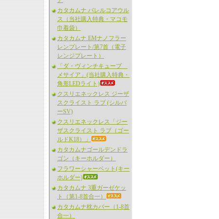
ア
カタカムナ バレルコアウル
ス（当社購入特典・マコモ
巾着袋）
カタカムナ EMナノフラー
レンプレート/第7首（電子
レンジプレート）
「ダ・ヴィンチキューブ
メサイア」(当社購入特典・
角形LEDライト)
クスリエネックレス ジーザ
スクライスト ラブ (シルバ
ーSV)
クスリエネックレス「ジー
ザスクライスト ラブ（ゴー
ルドK18）」
カタカムナゴールデンドラ
ゴン（キーホルダー）
フラワーシャーベット(キー
ホルダー)
カタカムナ 3重ガーゼケッ
ト（第1-8首合一）
カタカムナ枕カバー（1-8首
合一）