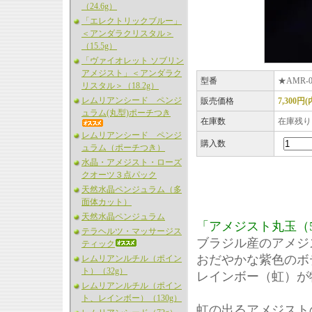
（24.6g）
「エレクトリックブルー」
＜アンダラクリスタル＞
（15.5g）
「ヴァイオレット ソブリン
アメジスト」＜アンダラク
型番
★AMR-0
リスタル＞（18.2g）
レムリアンシード ペンジ
販売価格
7,300円
ュラム(丸型)ポーチつき
在庫数
在庫残り
レムリアンシード ペンジ
購入数
ュラム（ポーチつき）
水晶・アメジスト・ローズ
クオーツ３点パック
天然水晶ペンジュラム（多
面体カット）
天然水晶ペンジュラム
「アメジスト丸玉（
テラヘルツ・マッサージス
ブラジル産のアメジ
ティック
おだやかな紫色のボ
レムリアンルチル（ポイン
ト）（32g）
レインボー（虹）が
レムリアンルチル（ポイン
ト、レインボー）（130g）
虹の出るアメジスト