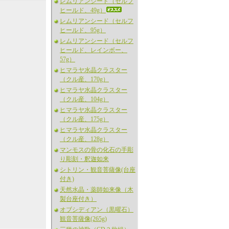
レムリアンシード（セルフ
ヒールド、49g）
レムリアンシード（セルフ
ヒールド、95g）
レムリアンシード（セルフ
ヒールド、レインボー、
57g）
ヒマラヤ水晶クラスター
（クル産、170g）
ヒマラヤ水晶クラスター
（クル産、104g）
ヒマラヤ水晶クラスター
（クル産、175g）
ヒマラヤ水晶クラスター
（クル産、128g）
マンモスの骨の化石の手彫
り彫刻・釈迦如来
シトリン・観音菩薩像(台座
付き)
天然水晶・薬師如来像（木
製台座付き）
オブシディアン（黒曜石）
観音菩薩像(265g)