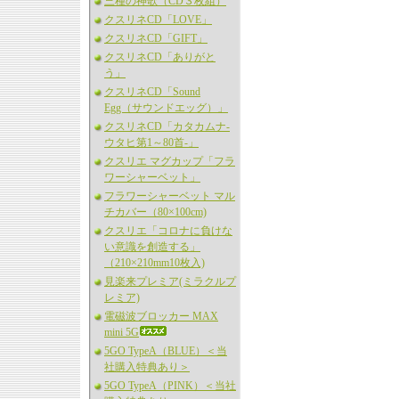
三種の神歌（CD３枚組）
クスリネCD「LOVE」
クスリネCD「GIFT」
クスリネCD「ありがと
う」
クスリネCD「Sound
Egg（サウンドエッグ）」
クスリネCD「カタカムナ-
ウタヒ第1～80首-」
クスリエ マグカップ「フラ
ワーシャーベット」
フラワーシャーベット マル
チカバー（80×100cm)
クスリエ「コロナに負けな
い意識を創造する」
（210×210mm10枚入)
見楽来プレミア(ミラクルプ
レミア)
電磁波ブロッカー MAX
mini 5G
5GO TypeA（BLUE）＜当
社購入特典あり＞
5GO TypeA（PINK）＜当社