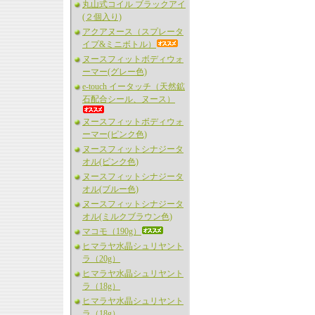
丸山式コイル ブラックアイ
(２個入り)
アクアヌース（スプレータ
イプ&ミニボトル）
ヌースフィットボディウォ
ーマー(グレー色)
e-touch イータッチ（天然鉱
石配合シール、ヌース）
ヌースフィットボディウォ
ーマー(ピンク色)
ヌースフィットシナジータ
オル(ピンク色)
ヌースフィットシナジータ
オル(ブルー色)
ヌースフィットシナジータ
オル(ミルクブラウン色)
マコモ（190g）
ヒマラヤ水晶シュリヤント
ラ（20g）
ヒマラヤ水晶シュリヤント
ラ（18g）
ヒマラヤ水晶シュリヤント
ラ（18g）