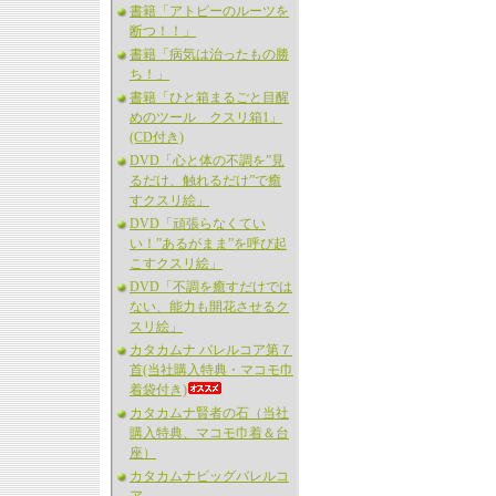
書籍「アトピーのルーツを
断つ！！」
書籍「病気は治ったもの勝
ち！」
書籍「ひと箱まるごと目醒
めのツール クスリ箱1」
(CD付き)
DVD「心と体の不調を”見
るだけ、触れるだけ”で癒
すクスリ絵」
DVD「頑張らなくてい
い！”あるがまま”を呼び起
こすクスリ絵」
DVD「不調を癒すだけでは
ない、能力も開花させるク
スリ絵」
カタカムナ バレルコア第７
首(当社購入特典・マコモ巾
着袋付き)
カタカムナ賢者の石（当社
購入特典、マコモ巾着＆台
座）
カタカムナビッグバレルコ