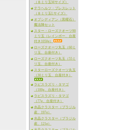
（８ミリ玉Mサイズ）
テラヘルツ・ブレスレット
（８ミリ玉Lサイズ）
オブシディアン（黒曜石）
魔法陣セット
スター・ローズクオーツ90
ミリ玉（レインボー、台座
付き1050g）
ローズクオーツ丸玉（60ミ
リ玉、台座付き）
ローズクオーツ丸玉（55ミ
リ玉、台座付き）
スターローズクオーツ丸玉
（30ミリ玉、台座付き）
ラピスラズリ・タマゴ
（100g、台座付き）
ラピスラズリ・タマゴ
（77g、台座付き）
水晶クラスター（ブラジル
産、197g）
水晶クラスター（ブラジル
産、121g）
水晶クラスター（ブラジル