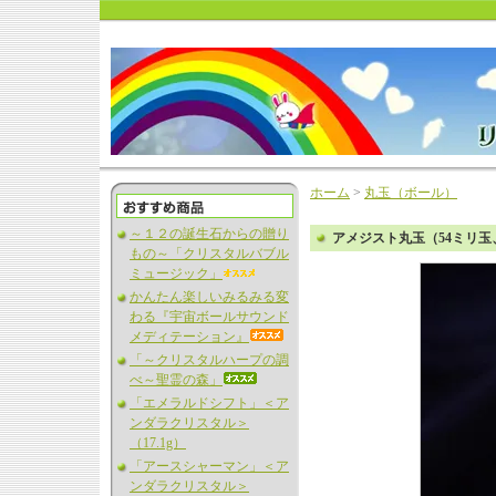
ホーム
>
丸玉（ボール）
～１２の誕生石からの贈り
アメジスト丸玉（54ミリ
もの～「クリスタルバブル
ミュージック」
かんたん楽しいみるみる変
わる『宇宙ボールサウンド
メディテーション』
「～クリスタルハープの調
べ～聖霊の森」
「エメラルドシフト」＜ア
ンダラクリスタル＞
（17.1g）
「アースシャーマン」＜ア
ンダラクリスタル＞