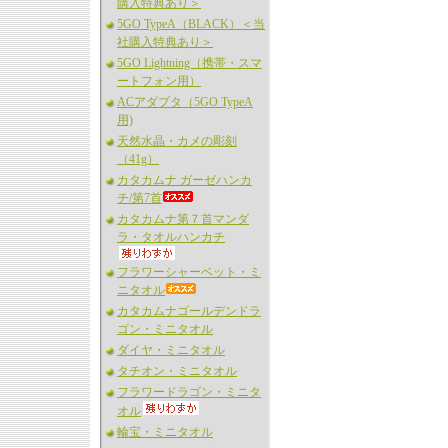
購入特典あり＞
5GO TypeA（BLACK）＜当
社購入特典あり＞
5GO Lightning（携帯・スマ
ートフォン用）
ACアダプタ（5GO TypeA
用)
天然水晶・カメの彫刻
（41g）
カタカムナ ガーゼハンカ
チ/第7首
カタカムナ第７首マンダ
ラ・タオルハンカチ
フラワーシャーベット・ミ
ニタオル
カタカムナゴールデンドラ
ゴン・ミニタオル
ダイヤ・ミニタオル
タチオン・ミニタオル
フラワードラゴン・ミニタ
オル
輪宝・ミニタオル