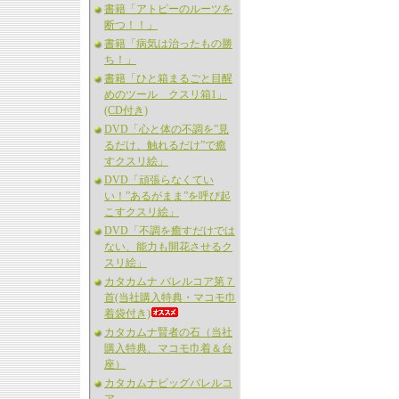
書籍「アトピーのルーツを
断つ！！」
書籍「病気は治ったもの勝
ち！」
書籍「ひと箱まるごと目醒
めのツール クスリ箱1」
(CD付き)
DVD「心と体の不調を”見
るだけ、触れるだけ”で癒
すクスリ絵」
DVD「頑張らなくてい
い！”あるがまま”を呼び起
こすクスリ絵」
DVD「不調を癒すだけでは
ない、能力も開花させるク
スリ絵」
カタカムナ バレルコア第７
首(当社購入特典・マコモ巾
着袋付き)
カタカムナ賢者の石（当社
購入特典、マコモ巾着＆台
座）
カタカムナビッグバレルコ