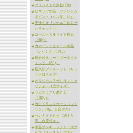
アメジスト六角柱(72g)
ヒマラヤ水晶・ファントム
ポイント（クル産、36g）
天使のオリジナル手作りサ
ンキャッチャー
ゴールドカルサイト原石
（66g）
ガネーシュヒマール水晶
（レインボー101g）
母岩付きハーキマーダイヤ
モンド（859g）
屋久杉ブレスレット（８ミ
リ玉Mサイズ）
オリジナル手作りサンキャ
ッチャー（大サイズ）
ラピスラズリ磨き石
（180g）
カテドラルクオーツ（シト
リン、88g、台座付き）
セレナイト丸玉（50ミリ
玉、台座付き）
水晶サンキャッチャー大サ
イズ（オーストリア製）