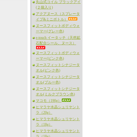
丸山式コイル ブラックアイ
(２個入り)
アクアヌース（スプレータ
イプ&ミニボトル）
ヌースフィットボディウォ
ーマー(グレー色)
e-touch イータッチ（天然鉱
石配合シール、ヌース）
ヌースフィットボディウォ
ーマー(ピンク色)
ヌースフィットシナジータ
オル(ピンク色)
ヌースフィットシナジータ
オル(ブルー色)
ヌースフィットシナジータ
オル(ミルクブラウン色)
マコモ（190g）
ヒマラヤ水晶シュリヤント
ラ（20g）
ヒマラヤ水晶シュリヤント
ラ（18g）
ヒマラヤ水晶シュリヤント
ラ（18g）