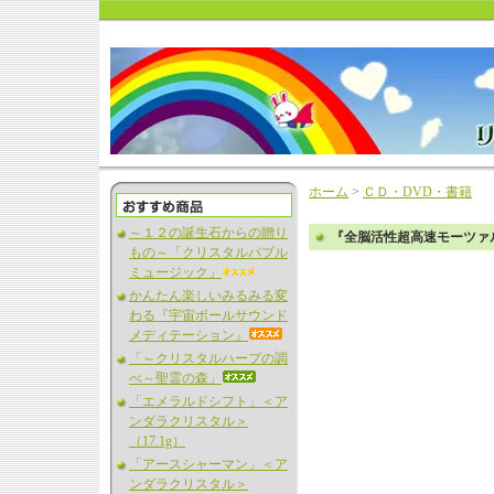
ホーム
>
ＣＤ・DVD・書籍
～１２の誕生石からの贈り
『全脳活性超高速モーツァ
もの～「クリスタルバブル
ミュージック」
かんたん楽しいみるみる変
わる『宇宙ボールサウンド
メディテーション』
「～クリスタルハープの調
べ～聖霊の森」
「エメラルドシフト」＜ア
ンダラクリスタル＞
（17.1g）
「アースシャーマン」＜ア
ンダラクリスタル＞