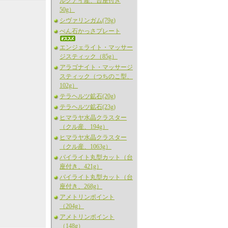
ルグアイ産、台座付き
50g）
シヴァリンガム(79g)
べん石かっさプレート
エンジェライト・マッサー
ジスティック（85g）
アラゴナイト・マッサージ
スティック（つちのこ型、
102g）
テラヘルツ鉱石(20g)
テラヘルツ鉱石(23g)
ヒマラヤ水晶クラスター
（クル産、194g）
ヒマラヤ水晶クラスター
（クル産、1063g）
パイライト丸型カット（台
座付き、421g）
パイライト丸型カット（台
座付き、268g）
アメトリンポイント
（204g）
アメトリンポイント
（148g）