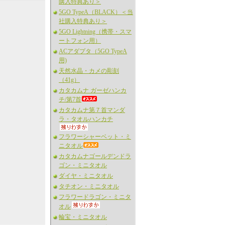
購入特典あり＞
5GO TypeA（BLACK）＜当
社購入特典あり＞
5GO Lightning（携帯・スマ
ートフォン用）
ACアダプタ（5GO TypeA
用)
天然水晶・カメの彫刻
（41g）
カタカムナ ガーゼハンカ
チ/第7首
カタカムナ第７首マンダ
ラ・タオルハンカチ
フラワーシャーベット・ミ
ニタオル
カタカムナゴールデンドラ
ゴン・ミニタオル
ダイヤ・ミニタオル
タチオン・ミニタオル
フラワードラゴン・ミニタ
オル
輪宝・ミニタオル