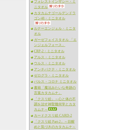
フォレストインザシー・ミ
ニタオル
カタカムナゴールデンドラ
ゴン48・ミニタオル
ルナーエンジェル・ミニタ
オル
ガーゼフェイスタオル 「エ
ンジェルフォース」
CRP-2・ミニタオル
アルス・ミニタオル
ウルス・ミニタオル
アンチバクテ・ミニタオル
ゼログラ・ミニタオル
バルス・コロナ ミニタオル
書籍「魔法みたいな奇跡の
言葉カタカムナ」
「クスリ絵」～心と体の不
調を治す神聖幾何学とカタ
カムナ～
カードクスリ絵 CARD-2
「クスリ絵 Part-2」～目醒
めと気づきのカタカムナ～