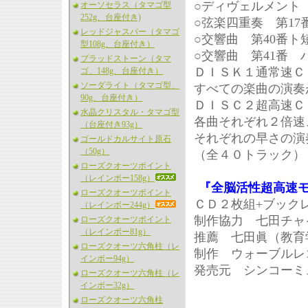
○ディヴェルメント ニ
オーソセラス（タマゴ型
252g、台座付き)
○弦楽四重奏 第17番
レッドジャスパー（タマゴ
○交響曲 第40番ト短
型108g、台座付き）
○交響曲 第41番 
ブラッドストーン（タマ
ＤＩＳＫ１通常速Ｃ
ゴ、148g、台座付き）
ソーダライト（タマゴ型、
すべての楽曲の演奏
90g、台座付き）
ＤＩＳＣ２超高速Ｃ
水晶クリスタル・タマゴ型
各曲それぞれ２倍速
（台座付き93g）
それぞれの早さの演
ゴールドカルサイト原石
（50g）
（全４０トラック）
ローズクオーツポイント
（レインボー158g）
『全脳活性超高速
ローズクオーツポイント
ＣＤ２枚組+ブックレ
（レインボー244g）
制作協力 七田チャ
ローズクオーツポイント
（レインボー81g）
推薦 七田眞（教育
ローズクオーツ六角柱（レ
制作 ウォーブルレ
インボー94g）
発売元 シンコーミ
ローズクオーツ六角柱（レ
インボー32g）
ローズクオーツ六角柱