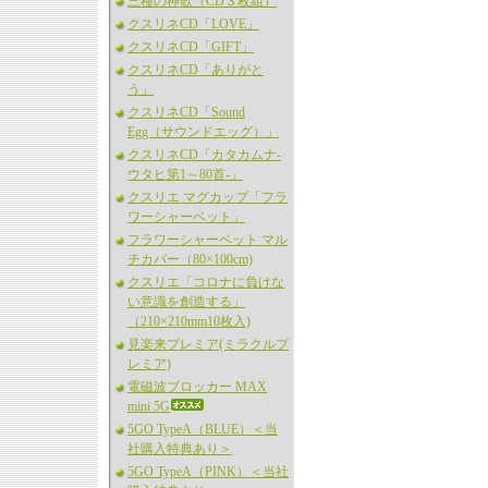
三種の神歌（CD３枚組）
クスリネCD「LOVE」
クスリネCD「GIFT」
クスリネCD「ありがと
う」
クスリネCD「Sound
Egg（サウンドエッグ）」
クスリネCD「カタカムナ-
ウタヒ第1～80首-」
クスリエ マグカップ「フラ
ワーシャーベット」
フラワーシャーベット マル
チカバー（80×100cm)
クスリエ「コロナに負けな
い意識を創造する」
（210×210mm10枚入)
見楽来プレミア(ミラクルプ
レミア)
電磁波ブロッカー MAX
mini 5G
5GO TypeA（BLUE）＜当
社購入特典あり＞
5GO TypeA（PINK）＜当社