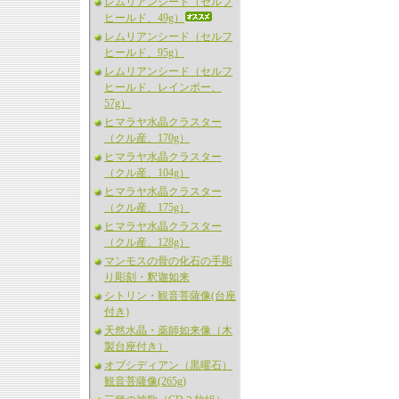
レムリアンシード（セルフ
ヒールド、49g）
レムリアンシード（セルフ
ヒールド、95g）
レムリアンシード（セルフ
ヒールド、レインボー、
57g）
ヒマラヤ水晶クラスター
（クル産、170g）
ヒマラヤ水晶クラスター
（クル産、104g）
ヒマラヤ水晶クラスター
（クル産、175g）
ヒマラヤ水晶クラスター
（クル産、128g）
マンモスの骨の化石の手彫
り彫刻・釈迦如来
シトリン・観音菩薩像(台座
付き)
天然水晶・薬師如来像（木
製台座付き）
オブシディアン（黒曜石）
観音菩薩像(265g)