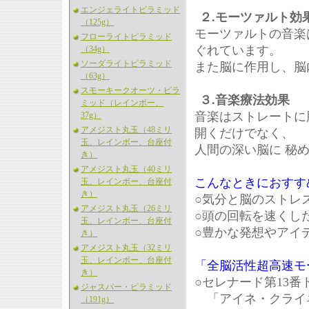
エンジェライトピラミッド
２.モーツァルト効
（125g）
モーツァルトの音楽
フローライトピラミッド
ぐれています。
（34g）
ソーダライトピラミッド
また脳に作用し、脳
（63g）
スモーキークオーツ・ピラ
３.音楽療法効果
ミッド（レインボー、
音楽はストレートに
37g）
アメジスト丸玉（48ミリ
開くだけでなく、
玉、レインボー、台座付
人間の深い脳に 秘
き）
アメジスト丸玉（40ミリ
こんなときにおすす
玉、レインボー、台座付
き）
○気分と脳のストレ
アメジスト丸玉（26ミリ
○頭の回転を速くし
玉、レインボー、台座付
○豊かな発想やアイ
き）
アメジスト丸玉（32ミリ
玉、レインボー、台座付
「全脳活性超高速モ
き）
○セレナード第13番ト
ジャスパー・ピラミッド
「アイネ・クライネ
（191g）