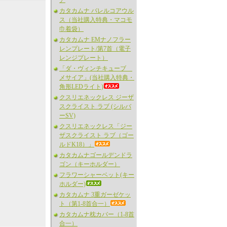
ア
カタカムナ バレルコアウル
ス（当社購入特典・マコモ
巾着袋）
カタカムナ EMナノフラー
レンプレート/第7首（電子
レンジプレート）
「ダ・ヴィンチキューブ
メサイア」(当社購入特典・
角形LEDライト)
クスリエネックレス ジーザ
スクライスト ラブ (シルバ
ーSV)
クスリエネックレス「ジー
ザスクライスト ラブ（ゴー
ルドK18）」
カタカムナゴールデンドラ
ゴン（キーホルダー）
フラワーシャーベット(キー
ホルダー)
カタカムナ 3重ガーゼケッ
ト（第1-8首合一）
カタカムナ枕カバー（1-8首
合一）