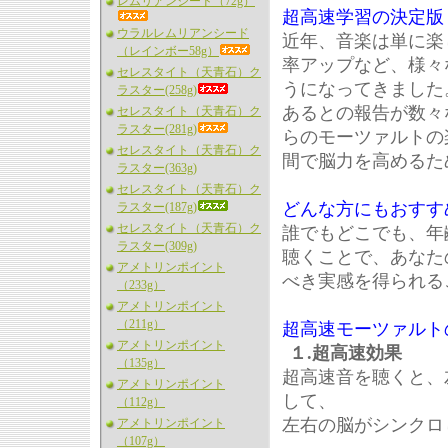
レムリアンシード（72g）
超高速学習の決定版
ウラルレムリアンシード
近年、音楽は単に楽
（レインボー58g）
率アップなど、様々
セレスタイト（天青石）ク
うになってきました
ラスター(258g)
あるとの報告が数々
セレスタイト（天青石）ク
ラスター(281g)
らのモーツァルトの
セレスタイト（天青石）ク
間で脳力を高めるた
ラスター(363g)
セレスタイト（天青石）ク
どんな方にもおすす
ラスター(187g)
セレスタイト（天青石）ク
誰でもどこでも、年
ラスター(309g)
聴くことで、あなた
アメトリンポイント
べき実感を得られる
（233g）
アメトリンポイント
（211g）
超高速モーツァルト
アメトリンポイント
１.超高速効果
（135g）
超高速音を聴くと、
アメトリンポイント
して、
（112g）
左右の脳がシンクロ
アメトリンポイント
（107g）