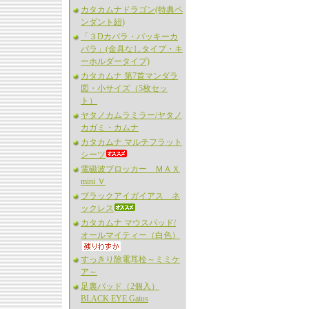
カタカムナドラゴン(特典ペ
ンダント紐)
「３Dカバラ・バッキーカ
バラ」(金具なしタイプ・キ
ーホルダータイプ)
カタカムナ 第7首マンダラ
図・小サイズ（5枚セッ
ト）
ヤタノカムラミラー/ヤタノ
カガミ・カムナ
カタカムナ マルチフラット
シーツ
電磁波ブロッカー ＭＡＸ
mini Ｖ
ブラックアイガイアス ネ
ックレス
カタカムナ マウスパッド/
オールマイティー（白色）
すっきり除電耳栓～ミミケ
ア～
足裏パッド（2個入）
BLACK EYE Gaius