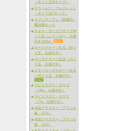
（８ミリ玉Mサイズ）
テラヘルツ・ブレスレット
（８ミリ玉Lサイズ）
オブシディアン（黒曜石）
魔法陣セット
スター・ローズクオーツ90
ミリ玉（レインボー、台座
付き1050g）
ローズクオーツ丸玉（60ミ
リ玉、台座付き）
ローズクオーツ丸玉（55ミ
リ玉、台座付き）
スターローズクオーツ丸玉
（30ミリ玉、台座付き）
ラピスラズリ・タマゴ
（100g、台座付き）
ラピスラズリ・タマゴ
（77g、台座付き）
水晶クラスター（ブラジル
産、197g）
水晶クラスター（ブラジル
産、121g）
水晶クラスター（ブラジル