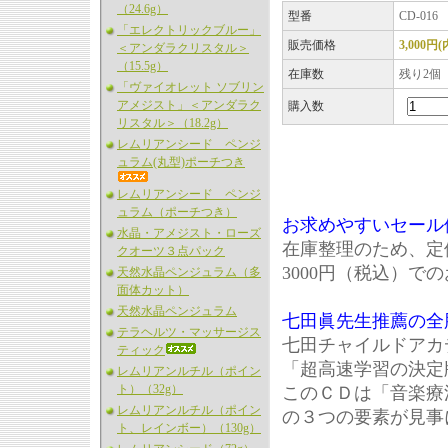
（24.6g）
型番
CD-016
「エレクトリックブルー」
販売価格
3,000円
＜アンダラクリスタル＞
（15.5g）
在庫数
残り2個
「ヴァイオレット ソブリン
アメジスト」＜アンダラク
購入数
リスタル＞（18.2g）
レムリアンシード ペンジ
ュラム(丸型)ポーチつき
レムリアンシード ペンジ
ュラム（ポーチつき）
お求めやすいセール
水晶・アメジスト・ローズ
在庫整理のため、定価
クオーツ３点パック
3000円（税込）
天然水晶ペンジュラム（多
面体カット）
天然水晶ペンジュラム
七田眞先生推薦の全
テラヘルツ・マッサージス
七田チャイルドアカ
ティック
「超高速学習の決定
レムリアンルチル（ポイン
ト）（32g）
このＣＤは「音楽療
レムリアンルチル（ポイン
の３つの要素が見事
ト、レインボー）（130g）