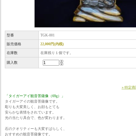
型番
TGK-001
販売価格
22,000円(内税)
在庫数
在庫残り１個です。
購入数
» 特定
「タイガーアイ観音菩薩像（69g）」
タイガーアイの観音菩薩像です。
彫りも大変美しく、お顔もとても
安らかな表情をされています。
光の当たり具合で、色が変わります。
石のクオリティーも大変すばらしく、
おすすめの観音菩薩像です。