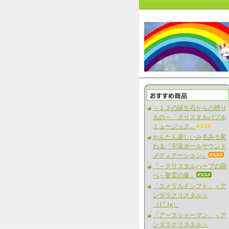
～１２の誕生石からの贈り
もの～「クリスタルバブル
ミュージック」
かんたん楽しいみるみる変
わる『宇宙ボールサウンド
メディテーション』
「～クリスタルハープの調
べ～聖霊の森」
「エメラルドシフト」＜ア
ンダラクリスタル＞
（17.1g）
「アースシャーマン」＜ア
ンダラクリスタル＞