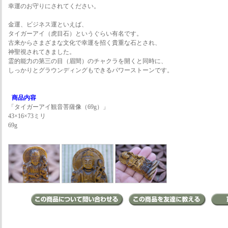
幸運のお守りにされてください。
金運、ビジネス運といえば、
タイガーアイ（虎目石）というぐらい有名です。
古来からさまざまな文化で幸運を招く貴重な石とされ、
神聖視されてきました。
霊的能力の第三の目（眉間）のチャクラを開くと同時に、
しっかりとグラウンディングもできるパワーストーンです。
商品内容
「タイガーアイ観音菩薩像（69g）」
43×16×73ミリ
69g