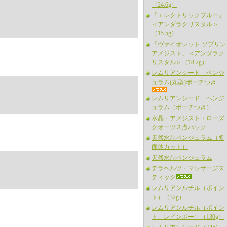
（24.6g）
「エレクトリックブルー」
＜アンダラクリスタル＞
（15.5g）
「ヴァイオレット ソブリン
アメジスト」＜アンダラク
リスタル＞（18.2g）
レムリアンシード ペンジ
ュラム(丸型)ポーチつき
レムリアンシード ペンジ
ュラム（ポーチつき）
水晶・アメジスト・ローズ
クオーツ３点パック
天然水晶ペンジュラム（多
面体カット）
天然水晶ペンジュラム
テラヘルツ・マッサージス
ティック
レムリアンルチル（ポイン
ト）（32g）
レムリアンルチル（ポイン
ト、レインボー）（130g）