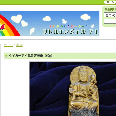
ホーム
>
彫刻
タイガーアイ観音菩薩像（69g）