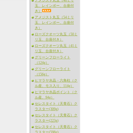
アメジスト丸玉（46ミリ
玉、レインボー、台座付
き）
アメジスト丸玉（54ミリ
玉、レインボー、台座付
き）
ローズクオーツ丸玉（50ミ
リ玉、台座付き）
ローズクオーツ丸玉（41ミ
リ玉、台座付き）
グリーンフローライト
（124g）
グリーンフローライト
（156g）
ヒマラヤ水晶・六角柱（ク
ル産、モス入り、114g）
ヒマラヤ水晶ポイント（ク
ル産、94g）
セレスタイト（天青石）ク
ラスター(309g)
セレスタイト（天青石）ク
ラスター(223g)
セレスタイト（天青石）ク
ラスター(598g)