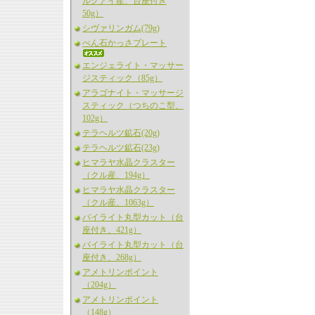
ルグアイ産、台座付き
50g）
シヴァリンガム(79g)
べん石かっさプレート
エンジェライト・マッサー
ジスティック（85g）
アラゴナイト・マッサージ
スティック（つちのこ型、
102g）
テラヘルツ鉱石(20g)
テラヘルツ鉱石(23g)
ヒマラヤ水晶クラスター
（クル産、194g）
ヒマラヤ水晶クラスター
（クル産、1063g）
パイライト丸型カット（台
座付き、421g）
パイライト丸型カット（台
座付き、268g）
アメトリンポイント
（204g）
アメトリンポイント
（148g）