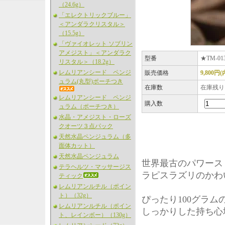
（24.6g）
「エレクトリックブルー」
＜アンダラクリスタル＞
（15.5g）
「ヴァイオレット ソブリン
アメジスト」＜アンダラク
型番
★TM-01
リスタル＞（18.2g）
レムリアンシード ペンジ
販売価格
9,800円
ュラム(丸型)ポーチつき
在庫数
在庫残り
レムリアンシード ペンジ
購入数
ュラム（ポーチつき）
水晶・アメジスト・ローズ
クオーツ３点パック
天然水晶ペンジュラム（多
面体カット）
天然水晶ペンジュラム
世界最古のパワース
テラヘルツ・マッサージス
ラピスラズリのかわ
ティック
レムリアンルチル（ポイン
ト）（32g）
ぴったり100グラム
レムリアンルチル（ポイン
しっかりした持ち心
ト、レインボー）（130g）