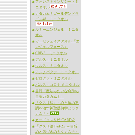
フォレストインザシー・ミ
ニタオル
カタカムナゴールデンドラ
ゴン48・ミニタオル
ルナーエンジェル・ミニタ
オル
ガーゼフェイスタオル 「エ
ンジェルフォース」
CRP-2・ミニタオル
アルス・ミニタオル
ウルス・ミニタオル
アンチバクテ・ミニタオル
ゼログラ・ミニタオル
バルス・コロナ ミニタオル
書籍「魔法みたいな奇跡の
言葉カタカムナ」
「クスリ絵」～心と体の不
調を治す神聖幾何学とカタ
カムナ～
カードクスリ絵 CARD-2
「クスリ絵 Part-2」～目醒
めと気づきのカタカムナ～