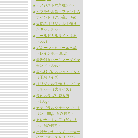
アメジスト六角柱(72g)
ヒマラヤ水晶・ファントム
ポイント（クル産、36g）
天使のオリジナル手作りサ
ンキャッチャー
ゴールドカルサイト原石
（66g）
ガネーシュヒマール水晶
（レインボー101g）
母岩付きハーキマーダイヤ
モンド（859g）
屋久杉ブレスレット（８ミ
リ玉Mサイズ）
オリジナル手作りサンキャ
ッチャー（大サイズ）
ラピスラズリ磨き石
（180g）
カテドラルクオーツ（シト
リン、88g、台座付き）
セレナイト丸玉（50ミリ
玉、台座付き）
水晶サンキャッチャー大サ
イズ（オーストリア製）