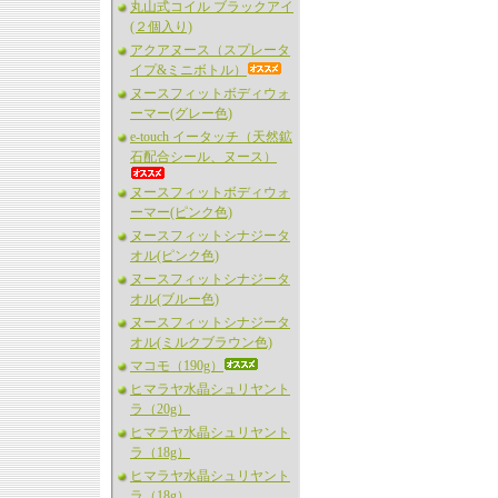
丸山式コイル ブラックアイ
(２個入り)
アクアヌース（スプレータ
イプ&ミニボトル）
ヌースフィットボディウォ
ーマー(グレー色)
e-touch イータッチ（天然鉱
石配合シール、ヌース）
ヌースフィットボディウォ
ーマー(ピンク色)
ヌースフィットシナジータ
オル(ピンク色)
ヌースフィットシナジータ
オル(ブルー色)
ヌースフィットシナジータ
オル(ミルクブラウン色)
マコモ（190g）
ヒマラヤ水晶シュリヤント
ラ（20g）
ヒマラヤ水晶シュリヤント
ラ（18g）
ヒマラヤ水晶シュリヤント
ラ（18g）