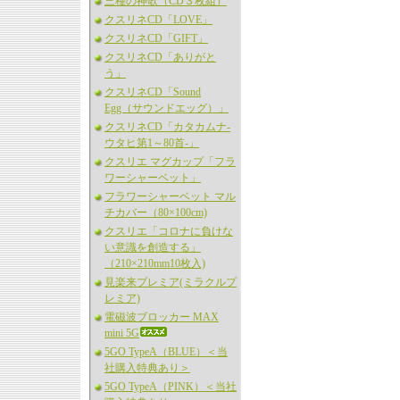
三種の神歌（CD３枚組）
クスリネCD「LOVE」
クスリネCD「GIFT」
クスリネCD「ありがと
う」
クスリネCD「Sound
Egg（サウンドエッグ）」
クスリネCD「カタカムナ-
ウタヒ第1～80首-」
クスリエ マグカップ「フラ
ワーシャーベット」
フラワーシャーベット マル
チカバー（80×100cm)
クスリエ「コロナに負けな
い意識を創造する」
（210×210mm10枚入)
見楽来プレミア(ミラクルプ
レミア)
電磁波ブロッカー MAX
mini 5G
5GO TypeA（BLUE）＜当
社購入特典あり＞
5GO TypeA（PINK）＜当社