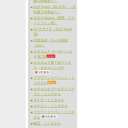
購入特典あり＞
5GO TypeA（BLACK）＜当
社購入特典あり＞
5GO Lightning（携帯・スマ
ートフォン用）
ACアダプタ（5GO TypeA
用)
天然水晶・カメの彫刻
（41g）
カタカムナ ガーゼハンカ
チ/第7首
カタカムナ第７首マンダ
ラ・タオルハンカチ
フラワーシャーベット・ミ
ニタオル
カタカムナゴールデンドラ
ゴン・ミニタオル
ダイヤ・ミニタオル
タチオン・ミニタオル
フラワードラゴン・ミニタ
オル
輪宝・ミニタオル