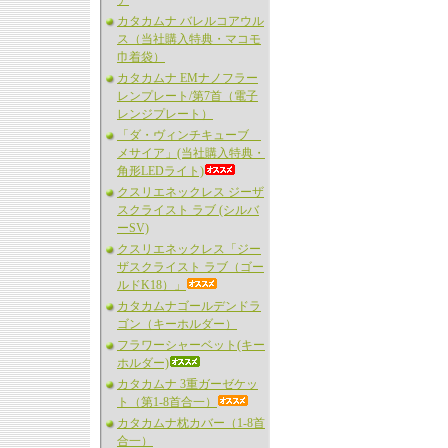
ア
カタカムナ バレルコアウル
ス（当社購入特典・マコモ
巾着袋）
カタカムナ EMナノフラー
レンプレート/第7首（電子
レンジプレート）
「ダ・ヴィンチキューブ
メサイア」(当社購入特典・
角形LEDライト)
クスリエネックレス ジーザ
スクライスト ラブ (シルバ
ーSV)
クスリエネックレス「ジー
ザスクライスト ラブ（ゴー
ルドK18）」
カタカムナゴールデンドラ
ゴン（キーホルダー）
フラワーシャーベット(キー
ホルダー)
カタカムナ 3重ガーゼケッ
ト（第1-8首合一）
カタカムナ枕カバー（1-8首
合一）