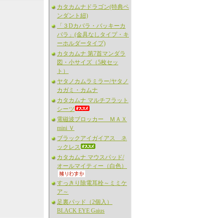
カタカムナドラゴン(特典ペ
ンダント紐)
「３Dカバラ・バッキーカ
バラ」(金具なしタイプ・キ
ーホルダータイプ)
カタカムナ 第7首マンダラ
図・小サイズ（5枚セッ
ト）
ヤタノカムラミラー/ヤタノ
カガミ・カムナ
カタカムナ マルチフラット
シーツ
電磁波ブロッカー ＭＡＸ
mini Ｖ
ブラックアイガイアス ネ
ックレス
カタカムナ マウスパッド/
オールマイティー（白色）
すっきり除電耳栓～ミミケ
ア～
足裏パッド（2個入）
BLACK EYE Gaius