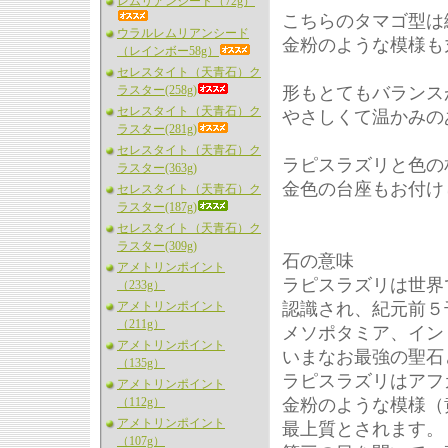
レムリアンシード（72g）
こちらのタマゴ型は
ウラルレムリアンシード
金粉のような模様も
（レインボー58g）
セレスタイト（天青石）ク
ラスター(258g)
形もとてもバランス
セレスタイト（天青石）ク
やさしくて温かみの
ラスター(281g)
セレスタイト（天青石）ク
ラピスラズリと色の
ラスター(363g)
金色の台座もお付け
セレスタイト（天青石）ク
ラスター(187g)
セレスタイト（天青石）ク
ラスター(309g)
石の意味
アメトリンポイント
ラピスラズリは世界
（233g）
アメトリンポイント
認識され、紀元前５
（211g）
メソポタミア、イン
アメトリンポイント
いまなお最強の聖石
（135g）
ラピスラズリはアフ
アメトリンポイント
（112g）
金粉のような模様（
アメトリンポイント
最上質とされます。
（107g）