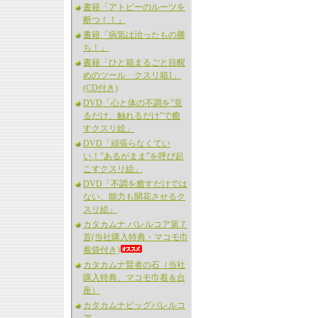
書籍「アトピーのルーツを
断つ！！」
書籍「病気は治ったもの勝
ち！」
書籍「ひと箱まるごと目醒
めのツール クスリ箱1」
(CD付き)
DVD「心と体の不調を”見
るだけ、触れるだけ”で癒
すクスリ絵」
DVD「頑張らなくてい
い！”あるがまま”を呼び起
こすクスリ絵」
DVD「不調を癒すだけでは
ない、能力も開花させるク
スリ絵」
カタカムナ バレルコア第７
首(当社購入特典・マコモ巾
着袋付き)
カタカムナ賢者の石（当社
購入特典、マコモ巾着＆台
座）
カタカムナビッグバレルコ