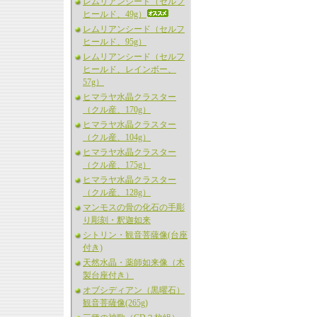
レムリアンシード（セルフ
ヒールド、49g）
レムリアンシード（セルフ
ヒールド、95g）
レムリアンシード（セルフ
ヒールド、レインボー、
57g）
ヒマラヤ水晶クラスター
（クル産、170g）
ヒマラヤ水晶クラスター
（クル産、104g）
ヒマラヤ水晶クラスター
（クル産、175g）
ヒマラヤ水晶クラスター
（クル産、128g）
マンモスの骨の化石の手彫
り彫刻・釈迦如来
シトリン・観音菩薩像(台座
付き)
天然水晶・薬師如来像（木
製台座付き）
オブシディアン（黒曜石）
観音菩薩像(265g)