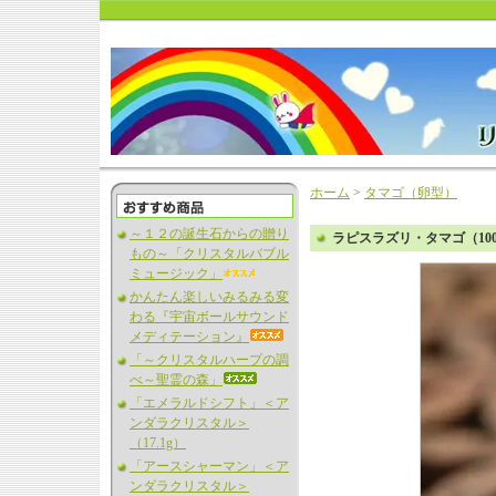
ホーム
>
タマゴ（卵型）
～１２の誕生石からの贈り
ラピスラズリ・タマゴ（10
もの～「クリスタルバブル
ミュージック」
かんたん楽しいみるみる変
わる『宇宙ボールサウンド
メディテーション』
「～クリスタルハープの調
べ～聖霊の森」
「エメラルドシフト」＜ア
ンダラクリスタル＞
（17.1g）
「アースシャーマン」＜ア
ンダラクリスタル＞