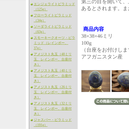
第三の目を開いて、
エンジェライトピラミッド
あるとされます。ま
（125g）
フローライトピラミッド
（34g）
ソーダライトピラミッド
商品内容
（63g）
38×38×46ミリ
スモーキークオーツ・ピラ
100g
ミッド（レインボー、
37g）
（台座をお付けしま
アメジスト丸玉（48ミリ
アフガニスタン産
玉、レインボー、台座付
き）
アメジスト丸玉（40ミリ
玉、レインボー、台座付
き）
アメジスト丸玉（26ミリ
玉、レインボー、台座付
き）
アメジスト丸玉（32ミリ
玉、レインボー、台座付
き）
ジャスパー・ピラミッド
（191g）