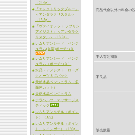
（24.6g）
「エレクトリックブルー」
商品代金以外の料金の
＜アンダラクリスタル＞
（15.5g）
「ヴァイオレット ソブリン
アメジスト」＜アンダラク
リスタル＞（18.2g）
レムリアンシード ペンジ
ュラム(丸型)ポーチつき
申込有効期限
レムリアンシード ペンジ
ュラム（ポーチつき）
水晶・アメジスト・ローズ
クオーツ３点パック
不良品
天然水晶ペンジュラム（多
面体カット）
天然水晶ペンジュラム
テラヘルツ・マッサージス
ティック
レムリアンルチル（ポイン
ト）（32g）
レムリアンルチル（ポイン
ト、レインボー）（130g）
販売数量