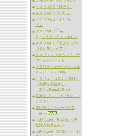
三種の神歌（CD３枚組）
クスリネCD「LOVE」
クスリネCD「GIFT」
クスリネCD「ありがと
う」
クスリネCD「Sound
Egg（サウンドエッグ）」
クスリネCD「カタカムナ-
ウタヒ第1～80首-」
クスリエ マグカップ「フラ
ワーシャーベット」
フラワーシャーベット マル
チカバー（80×100cm)
クスリエ「コロナに負けな
い意識を創造する」
（210×210mm10枚入)
見楽来プレミア(ミラクルプ
レミア)
電磁波ブロッカー MAX
mini 5G
5GO TypeA（BLUE）＜当
社購入特典あり＞
5GO TypeA（PINK）＜当社