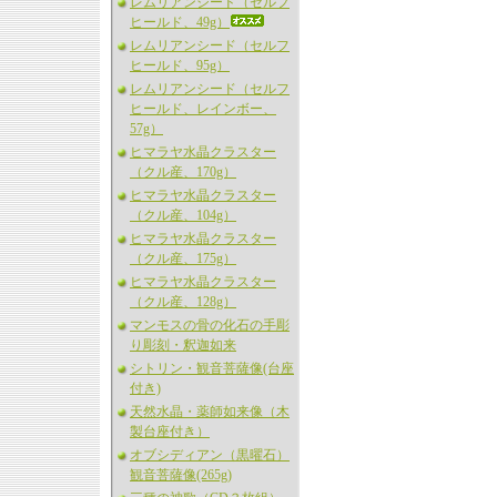
レムリアンシード（セルフ
ヒールド、49g）
レムリアンシード（セルフ
ヒールド、95g）
レムリアンシード（セルフ
ヒールド、レインボー、
57g）
ヒマラヤ水晶クラスター
（クル産、170g）
ヒマラヤ水晶クラスター
（クル産、104g）
ヒマラヤ水晶クラスター
（クル産、175g）
ヒマラヤ水晶クラスター
（クル産、128g）
マンモスの骨の化石の手彫
り彫刻・釈迦如来
シトリン・観音菩薩像(台座
付き)
天然水晶・薬師如来像（木
製台座付き）
オブシディアン（黒曜石）
観音菩薩像(265g)