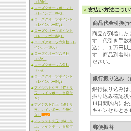
（156g）
ローズクオーツポイント
支払い方法につい
（レインボー86g）
ローズクオーツポイント
商品代金引換(ヤ
（レインボー97g）
ローズクオーツポイント
商品が到着した
（レインボー84g）
す。代引き手数
ローズクオーツ六角柱（レ
込）、１万円以
インボー106g）
ローズクオーツ六角柱
す。商品到着時
（43g）
ださい。
ローズクオーツ六角柱
（72g）
ローズクオーツポイント
銀行振り込み（
（レインボー94g）
アメジスト丸玉（47ミリ
銀行振り込みは
玉、レインボー、台座付
振り込み確認後
き）
14日間以内に
アメジスト丸玉（58ミリ
キャンセルとさ
玉、レインボー、台座付
き）
アメジスト丸玉（64ミリ
玉、レインボー、台座付
郵便振替