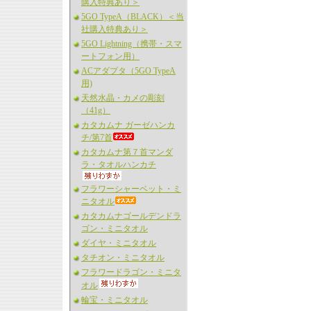
購入特典あり＞
5GO TypeA（BLACK）＜当
社購入特典あり＞
5GO Lightning（携帯・スマ
ートフォン用）
ACアダプタ（5GO TypeA
用)
天然水晶・カメの彫刻
（41g）
カタカムナ ガーゼハンカ
チ/第7首
カタカムナ第７首マンダ
ラ・タオルハンカチ
フラワーシャーベット・ミ
ニタオル
カタカムナゴールデンドラ
ゴン・ミニタオル
ダイヤ・ミニタオル
タチオン・ミニタオル
フラワードラゴン・ミニタ
オル
輪宝・ミニタオル