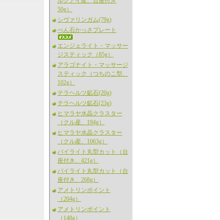
ルグアイ産、台座付き
50g）
シヴァリンガム(79g)
べん石かっさプレート
エンジェライト・マッサー
ジスティック（85g）
アラゴナイト・マッサージ
スティック（つちのこ型、
102g）
テラヘルツ鉱石(20g)
テラヘルツ鉱石(23g)
ヒマラヤ水晶クラスター
（クル産、194g）
ヒマラヤ水晶クラスター
（クル産、1063g）
パイライト丸型カット（台
座付き、421g）
パイライト丸型カット（台
座付き、268g）
アメトリンポイント
（204g）
アメトリンポイント
（148g）