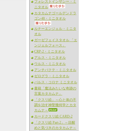
フォレストインザシー・ミ
ニタオル
カタカムナゴールデンドラ
ゴン48・ミニタオル
ルナーエンジェル・ミニタ
オル
ガーゼフェイスタオル 「エ
ンジェルフォース」
CRP-2・ミニタオル
アルス・ミニタオル
ウルス・ミニタオル
アンチバクテ・ミニタオル
ゼログラ・ミニタオル
バルス・コロナ ミニタオル
書籍「魔法みたいな奇跡の
言葉カタカムナ」
「クスリ絵」～心と体の不
調を治す神聖幾何学とカタ
カムナ～
カードクスリ絵 CARD-2
「クスリ絵 Part-2」～目醒
めと気づきのカタカムナ～