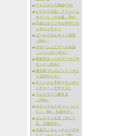
アメジスト六角柱(72g)
ヒマラヤ水晶・ファントム
ポイント（クル産、36g）
天使のオリジナル手作りサ
ンキャッチャー
ゴールドカルサイト原石
（66g）
ガネーシュヒマール水晶
（レインボー101g）
母岩付きハーキマーダイヤ
モンド（859g）
屋久杉ブレスレット（８ミ
リ玉Mサイズ）
オリジナル手作りサンキャ
ッチャー（大サイズ）
ラピスラズリ磨き石
（180g）
カテドラルクオーツ（シト
リン、88g、台座付き）
セレナイト丸玉（50ミリ
玉、台座付き）
水晶サンキャッチャー大サ
イズ（オーストリア製）