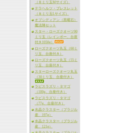
（８ミリ玉Mサイズ）
テラヘルツ・ブレスレット
（８ミリ玉Lサイズ）
オブシディアン（黒曜石）
魔法陣セット
スター・ローズクオーツ90
ミリ玉（レインボー、台座
付き1050g）
ローズクオーツ丸玉（60ミ
リ玉、台座付き）
ローズクオーツ丸玉（55ミ
リ玉、台座付き）
スターローズクオーツ丸玉
（30ミリ玉、台座付き）
ラピスラズリ・タマゴ
（100g、台座付き）
ラピスラズリ・タマゴ
（77g、台座付き）
水晶クラスター（ブラジル
産、197g）
水晶クラスター（ブラジル
産、121g）
水晶クラスター（ブラジル