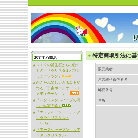
特定商取引法に基
～１２の誕生石からの贈り
販売業者
もの～「クリスタルバブル
ミュージック」
運営統括責任者名
かんたん楽しいみるみる変
わる『宇宙ボールサウンド
郵便番号
メディテーション』
「～クリスタルハープの調
住所
べ～聖霊の森」
「エメラルドシフト」＜ア
ンダラクリスタル＞
（17.1g）
「アースシャーマン」＜ア
ンダラクリスタル＞