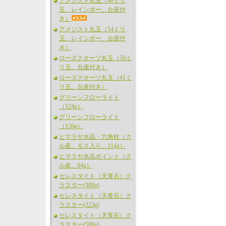
アメジスト丸玉（46ミリ
玉、レインボー、台座付
き）
アメジスト丸玉（54ミリ
玉、レインボー、台座付
き）
ローズクオーツ丸玉（50ミ
リ玉、台座付き）
ローズクオーツ丸玉（41ミ
リ玉、台座付き）
グリーンフローライト
（124g）
グリーンフローライト
（156g）
ヒマラヤ水晶・六角柱（ク
ル産、モス入り、114g）
ヒマラヤ水晶ポイント（ク
ル産、94g）
セレスタイト（天青石）ク
ラスター(309g)
セレスタイト（天青石）ク
ラスター(223g)
セレスタイト（天青石）ク
ラスター(598g)