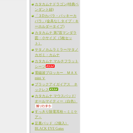
カタカムナドラゴン(特典ペ
ンダント紐)
「３Dカバラ・バッキーカ
バラ」(金具なしタイプ・キ
ーホルダータイプ)
カタカムナ 第7首マンダラ
図・小サイズ（5枚セッ
ト）
ヤタノカムラミラー/ヤタノ
カガミ・カムナ
カタカムナ マルチフラット
シーツ
電磁波ブロッカー ＭＡＸ
mini Ｖ
ブラックアイガイアス ネ
ックレス
カタカムナ マウスパッド/
オールマイティー（白色）
すっきり除電耳栓～ミミケ
ア～
足裏パッド（2個入）
BLACK EYE Gaius