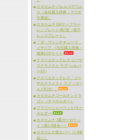
ア
カタカムナ バレルコアウル
ス（当社購入特典・マコモ
巾着袋）
カタカムナ EMナノフラー
レンプレート/第7首（電子
レンジプレート）
「ダ・ヴィンチキューブ
メサイア」(当社購入特典・
角形LEDライト)
クスリエネックレス ジーザ
スクライスト ラブ (シルバ
ーSV)
クスリエネックレス「ジー
ザスクライスト ラブ（ゴー
ルドK18）」
カタカムナゴールデンドラ
ゴン（キーホルダー）
フラワーシャーベット(キー
ホルダー)
カタカムナ 3重ガーゼケッ
ト（第1-8首合一）
カタカムナ枕カバー（1-8首
合一）