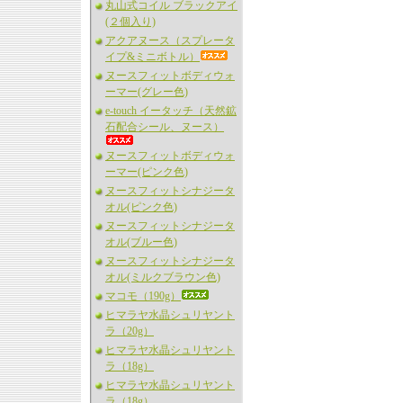
丸山式コイル ブラックアイ
(２個入り)
アクアヌース（スプレータ
イプ&ミニボトル）
ヌースフィットボディウォ
ーマー(グレー色)
e-touch イータッチ（天然鉱
石配合シール、ヌース）
ヌースフィットボディウォ
ーマー(ピンク色)
ヌースフィットシナジータ
オル(ピンク色)
ヌースフィットシナジータ
オル(ブルー色)
ヌースフィットシナジータ
オル(ミルクブラウン色)
マコモ（190g）
ヒマラヤ水晶シュリヤント
ラ（20g）
ヒマラヤ水晶シュリヤント
ラ（18g）
ヒマラヤ水晶シュリヤント
ラ（18g）