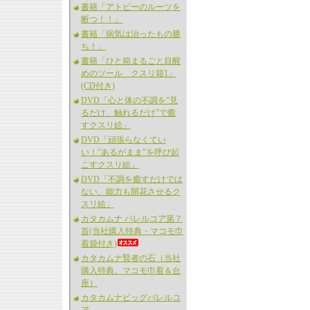
書籍「アトピーのルーツを
断つ！！」
書籍「病気は治ったもの勝
ち！」
書籍「ひと箱まるごと目醒
めのツール クスリ箱1」
(CD付き)
DVD「心と体の不調を”見
るだけ、触れるだけ”で癒
すクスリ絵」
DVD「頑張らなくてい
い！”あるがまま”を呼び起
こすクスリ絵」
DVD「不調を癒すだけでは
ない、能力も開花させるク
スリ絵」
カタカムナ バレルコア第７
首(当社購入特典・マコモ巾
着袋付き)
カタカムナ賢者の石（当社
購入特典、マコモ巾着＆台
座）
カタカムナビッグバレルコ