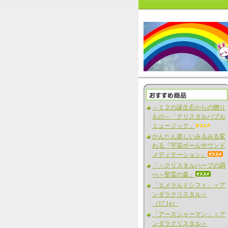
～１２の誕生石からの贈り
もの～「クリスタルバブル
ミュージック」
かんたん楽しいみるみる変
わる『宇宙ボールサウンド
メディテーション』
「～クリスタルハープの調
べ～聖霊の森」
「エメラルドシフト」＜ア
ンダラクリスタル＞
（17.1g）
「アースシャーマン」＜ア
ンダラクリスタル＞