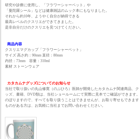
研究や診療に使用し、「フラワーシャーベット」や
「曼陀羅シール」などは健康雑誌のムック本にもなりました。
それから約10年、ようやく自分が納得できる
最高レベルのクスリエができてきました。
是非自分だけのクスリエを見つけてください。
商品内容
クスリエマグカップ「フラワーシャーベット」
サイズ 高さ約：90mm 直径：80mm
内径：73mm 容量：310ml
素材 ストーンウェア
カタカムナグッズについてのお知らせ
当社で取り扱いの丸山修寛（のぶひろ）医師が開発したカタカムナ関連商品、ク
ッズ、書籍、DVD類は、当社ショールームにて実際に見本でご確認ができます
のぼりますので、すべてを取り扱うことはできませんが、お取り寄せもできます
ものがある方は、お気軽に当社までお問い合わせください。