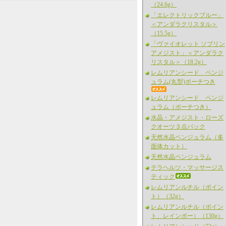
（24.6g）
「エレクトリックブルー」
＜アンダラクリスタル＞
（15.5g）
「ヴァイオレット ソブリン
アメジスト」＜アンダラク
リスタル＞（18.2g）
レムリアンシード ペンジ
ュラム(丸型)ポーチつき
レムリアンシード ペンジ
ュラム（ポーチつき）
水晶・アメジスト・ローズ
クオーツ３点パック
天然水晶ペンジュラム（多
面体カット）
天然水晶ペンジュラム
テラヘルツ・マッサージス
ティック
レムリアンルチル（ポイン
ト）（32g）
レムリアンルチル（ポイン
ト、レインボー）（130g）