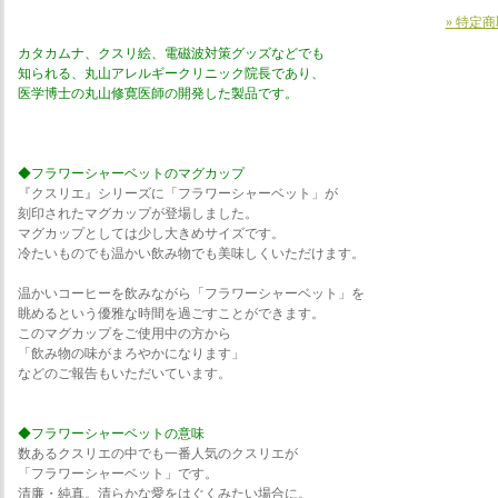
» 特定
カタカムナ、クスリ絵、電磁波対策グッズなどでも
知られる、丸山アレルギークリニック院長であり、
医学博士の丸山修寛医師の開発した製品です。
◆フラワーシャーベットのマグカップ
『クスリエ』シリーズに「フラワーシャーベット」が
刻印されたマグカップが登場しました。
マグカップとしては少し大きめサイズです。
冷たいものでも温かい飲み物でも美味しくいただけます。
温かいコーヒーを飲みながら「フラワーシャーベット」を
眺めるという優雅な時間を過ごすことができます。
このマグカップをご使用中の方から
「飲み物の味がまろやかになります」
などのご報告もいただいています。
◆フラワーシャーベットの意味
数あるクスリエの中でも一番人気のクスリエが
「フラワーシャーベット」です。
清廉・純真。清らかな愛をはぐくみたい場合に。