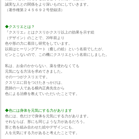
誠実な人との関係をより深いものにしていきます。
（著作権第２４５６９２号登録済）
◆クスリエとは？
『クスリエ』とはクスリかクスリ以上の効果を示す絵
（デザイン）のことで、20年前より
色や形の力に着目し研究をしています。
以前はヒーリングアート（癒しの絵）という名前でしたが、
ピンとこないので、この機にクスリエという名前にしました。
私は、お金のかからない、薬を使わなくても
元気になる方法を求めてきました。
その一つがクスリエです。
クスリエに目をつけたきっかけは、
恩師の一人である横内正典先生から
色による治療を教えていただいたことです。
◆色には身体を元気にする力があります
色には、色だけで身体を元気にする力があります。
それならば、形にも同じような力があるだろう。
形と色を組み合わせた絵やデザインにも、
人を元気にする力があると考えたことです。