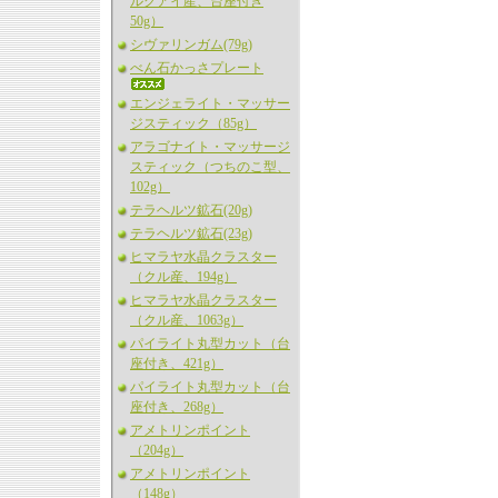
ルグアイ産、台座付き
50g）
シヴァリンガム(79g)
べん石かっさプレート
エンジェライト・マッサー
ジスティック（85g）
アラゴナイト・マッサージ
スティック（つちのこ型、
102g）
テラヘルツ鉱石(20g)
テラヘルツ鉱石(23g)
ヒマラヤ水晶クラスター
（クル産、194g）
ヒマラヤ水晶クラスター
（クル産、1063g）
パイライト丸型カット（台
座付き、421g）
パイライト丸型カット（台
座付き、268g）
アメトリンポイント
（204g）
アメトリンポイント
（148g）