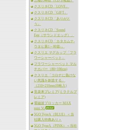
三種の神歌（CD３枚組）
クスリネCD「LOVE」
クスリネCD「GIFT」
クスリネCD「ありがと
う」
クスリネCD「Sound
Egg（サウンドエッグ）」
クスリネCD「カタカムナ-
ウタヒ第1～80首-」
クスリエ マグカップ「フラ
ワーシャーベット」
フラワーシャーベット マル
チカバー（80×100cm)
クスリエ「コロナに負けな
い意識を創造する」
（210×210mm10枚入)
見楽来プレミア(ミラクルプ
レミア)
電磁波ブロッカー MAX
mini 5G
5GO TypeA（BLUE）＜当
社購入特典あり＞
5GO TypeA（PINK）＜当社