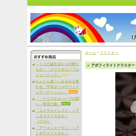
ホーム
>
クラスター
～１２の誕生石からの贈り
アポフィライトクラスター（
もの～「クリスタルバブル
ミュージック」
かんたん楽しいみるみる変
わる『宇宙ボールサウンド
メディテーション』
「～クリスタルハープの調
べ～聖霊の森」
「エメラルドシフト」＜ア
ンダラクリスタル＞
（17.1g）
「アースシャーマン」＜ア
ンダラクリスタル＞