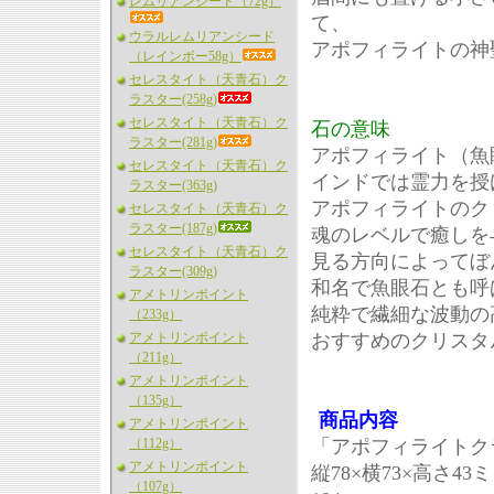
レムリアンシード（72g）
て、
ウラルレムリアンシード
アポフィライトの神
（レインボー58g）
セレスタイト（天青石）ク
ラスター(258g)
セレスタイト（天青石）ク
石の意味
ラスター(281g)
アポフィライト（魚
セレスタイト（天青石）ク
インドでは霊力を授
ラスター(363g)
アポフィライトのク
セレスタイト（天青石）ク
ラスター(187g)
魂のレベルで癒しを
セレスタイト（天青石）ク
見る方向によってぼ
ラスター(309g)
和名で魚眼石とも呼
アメトリンポイント
純粋で繊細な波動の
（233g）
アメトリンポイント
おすすめのクリスタ
（211g）
アメトリンポイント
（135g）
商品内容
アメトリンポイント
（112g）
「アポフィライトク
アメトリンポイント
縦78×横73×高さ43
（107g）