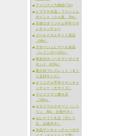
アメジスト六角柱(72g)
ヒマラヤ水晶・ファントム
ポイント（クル産、36g）
天使のオリジナル手作りサ
ンキャッチャー
ゴールドカルサイト原石
（66g）
ガネーシュヒマール水晶
（レインボー101g）
母岩付きハーキマーダイヤ
モンド（859g）
屋久杉ブレスレット（８ミ
リ玉Mサイズ）
オリジナル手作りサンキャ
ッチャー（大サイズ）
ラピスラズリ磨き石
（180g）
カテドラルクオーツ（シト
リン、88g、台座付き）
セレナイト丸玉（50ミリ
玉、台座付き）
水晶サンキャッチャー大サ
イズ（オーストリア製）