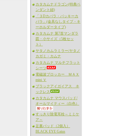
カタカムナドラゴン(特典ペ
ンダント紐)
「３Dカバラ・バッキーカ
バラ」(金具なしタイプ・キ
ーホルダータイプ)
カタカムナ 第7首マンダラ
図・小サイズ（5枚セッ
ト）
ヤタノカムラミラー/ヤタノ
カガミ・カムナ
カタカムナ マルチフラット
シーツ
電磁波ブロッカー ＭＡＸ
mini Ｖ
ブラックアイガイアス ネ
ックレス
カタカムナ マウスパッド/
オールマイティー（白色）
すっきり除電耳栓～ミミケ
ア～
足裏パッド（2個入）
BLACK EYE Gaius