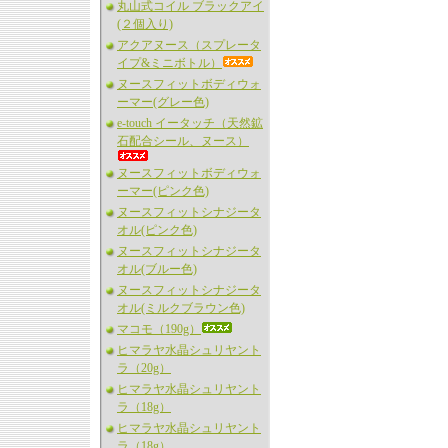
丸山式コイル ブラックアイ
(２個入り)
アクアヌース（スプレータ
イプ&ミニボトル）
ヌースフィットボディウォ
ーマー(グレー色)
e-touch イータッチ（天然鉱
石配合シール、ヌース）
ヌースフィットボディウォ
ーマー(ピンク色)
ヌースフィットシナジータ
オル(ピンク色)
ヌースフィットシナジータ
オル(ブルー色)
ヌースフィットシナジータ
オル(ミルクブラウン色)
マコモ（190g）
ヒマラヤ水晶シュリヤント
ラ（20g）
ヒマラヤ水晶シュリヤント
ラ（18g）
ヒマラヤ水晶シュリヤント
ラ（18g）