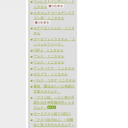
フォレストインザシー・ミ
ニタオル
カタカムナゴールデンドラ
ゴン48・ミニタオル
ルナーエンジェル・ミニタ
オル
ガーゼフェイスタオル 「エ
ンジェルフォース」
CRP-2・ミニタオル
アルス・ミニタオル
ウルス・ミニタオル
アンチバクテ・ミニタオル
ゼログラ・ミニタオル
バルス・コロナ ミニタオル
書籍「魔法みたいな奇跡の
言葉カタカムナ」
「クスリ絵」～心と体の不
調を治す神聖幾何学とカタ
カムナ～
カードクスリ絵 CARD-2
「クスリ絵 Part-2」～目醒
めと気づきのカタカムナ～