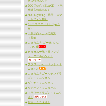
購入特典あり＞
5GO TypeA（BLACK）＜当
社購入特典あり＞
5GO Lightning（携帯・スマ
ートフォン用）
ACアダプタ（5GO TypeA
用)
天然水晶・カメの彫刻
（41g）
カタカムナ ガーゼハンカ
チ/第7首
カタカムナ第７首マンダ
ラ・タオルハンカチ
フラワーシャーベット・ミ
ニタオル
カタカムナゴールデンドラ
ゴン・ミニタオル
ダイヤ・ミニタオル
タチオン・ミニタオル
フラワードラゴン・ミニタ
オル
輪宝・ミニタオル