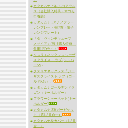
ア
カタカムナ バレルコアウル
ス（当社購入特典・マコモ
巾着袋）
カタカムナ EMナノフラー
レンプレート/第7首（電子
レンジプレート）
「ダ・ヴィンチキューブ
メサイア」(当社購入特典・
角形LEDライト)
クスリエネックレス ジーザ
スクライスト ラブ (シルバ
ーSV)
クスリエネックレス「ジー
ザスクライスト ラブ（ゴー
ルドK18）」
カタカムナゴールデンドラ
ゴン（キーホルダー）
フラワーシャーベット(キー
ホルダー)
カタカムナ 3重ガーゼケッ
ト（第1-8首合一）
カタカムナ枕カバー（1-8首
合一）