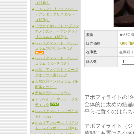
（24.6g）
「エレクトリックブルー」
＜アンダラクリスタル＞
（15.5g）
「ヴァイオレット ソブリン
アメジスト」＜アンダラク
型番
★APC-0
リスタル＞（18.2g）
レムリアンシード ペンジ
販売価格
7,800円
ュラム(丸型)ポーチつき
在庫数
在庫残り
レムリアンシード ペンジ
購入数
ュラム（ポーチつき）
水晶・アメジスト・ローズ
クオーツ３点パック
天然水晶ペンジュラム（多
面体カット）
天然水晶ペンジュラム
アポフィライトの1
テラヘルツ・マッサージス
全体的に太めの結晶
ティック
平らに置くのはもち
レムリアンルチル（ポイン
ト）（32g）
レムリアンルチル（ポイン
アポフィライト（ジ
ト、レインボー）（130g）
眉間にも置ける小さ