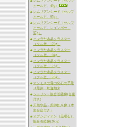
レムリアンシード（セルフ
ヒールド、49g）
レムリアンシード（セルフ
ヒールド、95g）
レムリアンシード（セルフ
ヒールド、レインボー、
57g）
ヒマラヤ水晶クラスター
（クル産、170g）
ヒマラヤ水晶クラスター
（クル産、104g）
ヒマラヤ水晶クラスター
（クル産、175g）
ヒマラヤ水晶クラスター
（クル産、128g）
マンモスの骨の化石の手彫
り彫刻・釈迦如来
シトリン・観音菩薩像(台座
付き)
天然水晶・薬師如来像（木
製台座付き）
オブシディアン（黒曜石）
観音菩薩像(265g)