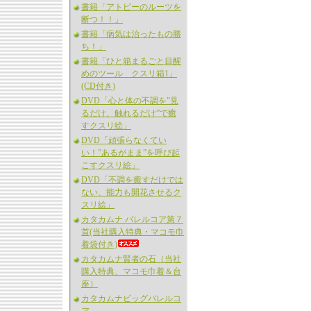
書籍「アトピーのルーツを
断つ！！」
書籍「病気は治ったもの勝
ち！」
書籍「ひと箱まるごと目醒
めのツール クスリ箱1」
(CD付き)
DVD「心と体の不調を”見
るだけ、触れるだけ”で癒
すクスリ絵」
DVD「頑張らなくてい
い！”あるがまま”を呼び起
こすクスリ絵」
DVD「不調を癒すだけでは
ない、能力も開花させるク
スリ絵」
カタカムナ バレルコア第７
首(当社購入特典・マコモ巾
着袋付き)
カタカムナ賢者の石（当社
購入特典、マコモ巾着＆台
座）
カタカムナビッグバレルコ