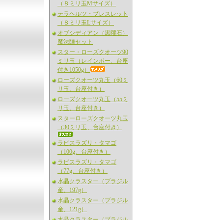
（８ミリ玉Mサイズ）
テラヘルツ・ブレスレット
（８ミリ玉Lサイズ）
オブシディアン（黒曜石）
魔法陣セット
スター・ローズクオーツ90
ミリ玉（レインボー、台座
付き1050g）
ローズクオーツ丸玉（60ミ
リ玉、台座付き）
ローズクオーツ丸玉（55ミ
リ玉、台座付き）
スターローズクオーツ丸玉
（30ミリ玉、台座付き）
ラピスラズリ・タマゴ
（100g、台座付き）
ラピスラズリ・タマゴ
（77g、台座付き）
水晶クラスター（ブラジル
産、197g）
水晶クラスター（ブラジル
産、121g）
水晶クラスター（ブラジル