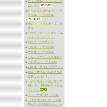
フォレストインザシー・ミ
ニタオル
カタカムナゴールデンドラ
ゴン48・ミニタオル
ルナーエンジェル・ミニタ
オル
ガーゼフェイスタオル 「エ
ンジェルフォース」
CRP-2・ミニタオル
アルス・ミニタオル
ウルス・ミニタオル
アンチバクテ・ミニタオル
ゼログラ・ミニタオル
バルス・コロナ ミニタオル
書籍「魔法みたいな奇跡の
言葉カタカムナ」
「クスリ絵」～心と体の不
調を治す神聖幾何学とカタ
カムナ～
カードクスリ絵 CARD-2
「クスリ絵 Part-2」～目醒
めと気づきのカタカムナ～