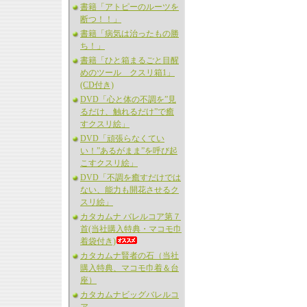
書籍「アトピーのルーツを
断つ！！」
書籍「病気は治ったもの勝
ち！」
書籍「ひと箱まるごと目醒
めのツール クスリ箱1」
(CD付き)
DVD「心と体の不調を”見
るだけ、触れるだけ”で癒
すクスリ絵」
DVD「頑張らなくてい
い！”あるがまま”を呼び起
こすクスリ絵」
DVD「不調を癒すだけでは
ない、能力も開花させるク
スリ絵」
カタカムナ バレルコア第７
首(当社購入特典・マコモ巾
着袋付き)
カタカムナ賢者の石（当社
購入特典、マコモ巾着＆台
座）
カタカムナビッグバレルコ