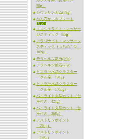
ルグアイ産、台座付き
50g）
シヴァリンガム(79g)
べん石かっさプレート
エンジェライト・マッサー
ジスティック（85g）
アラゴナイト・マッサージ
スティック（つちのこ型、
102g）
テラヘルツ鉱石(20g)
テラヘルツ鉱石(23g)
ヒマラヤ水晶クラスター
（クル産、194g）
ヒマラヤ水晶クラスター
（クル産、1063g）
パイライト丸型カット（台
座付き、421g）
パイライト丸型カット（台
座付き、268g）
アメトリンポイント
（204g）
アメトリンポイント
（148g）