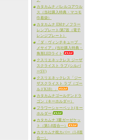
ア
カタカムナ バレルコアウル
ス（当社購入特典・マコモ
巾着袋）
カタカムナ EMナノフラー
レンプレート/第7首（電子
レンジプレート）
「ダ・ヴィンチキューブ
メサイア」(当社購入特典・
角形LEDライト)
クスリエネックレス ジーザ
スクライスト ラブ (シルバ
ーSV)
クスリエネックレス「ジー
ザスクライスト ラブ（ゴー
ルドK18）」
カタカムナゴールデンドラ
ゴン（キーホルダー）
フラワーシャーベット(キー
ホルダー)
カタカムナ 3重ガーゼケッ
ト（第1-8首合一）
カタカムナ枕カバー（1-8首
合一）