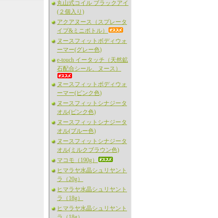
丸山式コイル ブラックアイ
(２個入り)
アクアヌース（スプレータ
イプ&ミニボトル）
ヌースフィットボディウォ
ーマー(グレー色)
e-touch イータッチ（天然鉱
石配合シール、ヌース）
ヌースフィットボディウォ
ーマー(ピンク色)
ヌースフィットシナジータ
オル(ピンク色)
ヌースフィットシナジータ
オル(ブルー色)
ヌースフィットシナジータ
オル(ミルクブラウン色)
マコモ（190g）
ヒマラヤ水晶シュリヤント
ラ（20g）
ヒマラヤ水晶シュリヤント
ラ（18g）
ヒマラヤ水晶シュリヤント
ラ（18g）