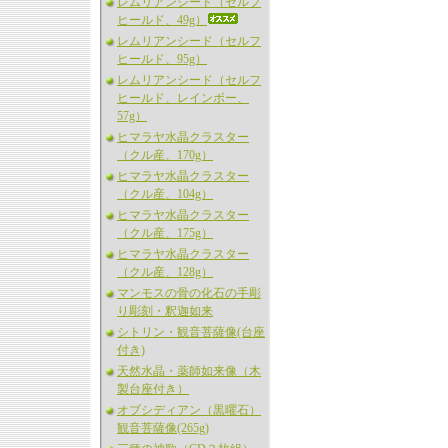
レムリアンシード（セルフ
ヒールド、49g）
レムリアンシード（セルフ
ヒールド、95g）
レムリアンシード（セルフ
ヒールド、レインボー、
57g）
ヒマラヤ水晶クラスター
（クル産、170g）
ヒマラヤ水晶クラスター
（クル産、104g）
ヒマラヤ水晶クラスター
（クル産、175g）
ヒマラヤ水晶クラスター
（クル産、128g）
マンモスの骨の化石の手彫
り彫刻・釈迦如来
シトリン・観音菩薩像(台座
付き)
天然水晶・薬師如来像（木
製台座付き）
オブシディアン（黒曜石）
観音菩薩像(265g)