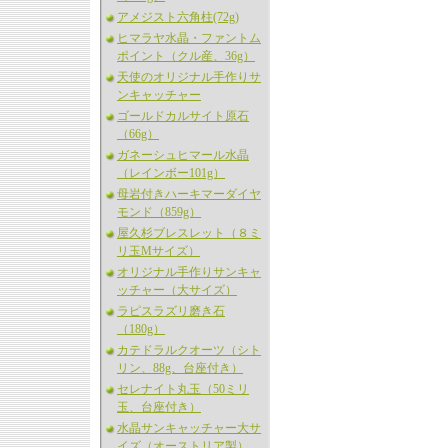
アメジスト六角柱(72g)
ヒマラヤ水晶・ファントム
ポイント（クル産、36g）
天使のオリジナル手作りサ
ンキャッチャー
ゴールドカルサイト原石
（66g）
ガネーシュヒマール水晶
（レインボー101g）
母岩付きハーキマーダイヤ
モンド（859g）
屋久杉ブレスレット（８ミ
リ玉Mサイズ）
オリジナル手作りサンキャ
ッチャー（大サイズ）
ラピスラズリ磨き石
（180g）
カテドラルクオーツ（シト
リン、88g、台座付き）
セレナイト丸玉（50ミリ
玉、台座付き）
水晶サンキャッチャー大サ
イズ（オーストリア製）