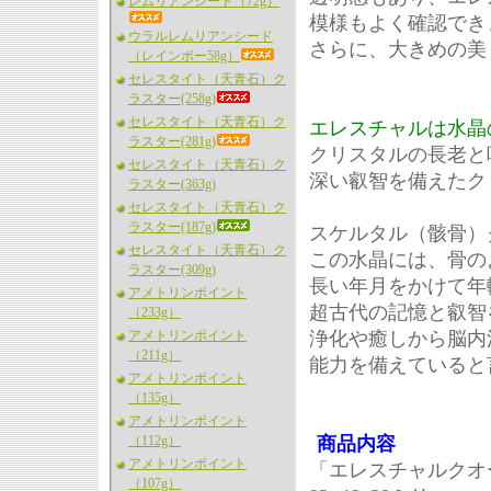
レムリアンシード（72g）
模様もよく確認でき
ウラルレムリアンシード
さらに、大きめの美
（レインボー58g）
セレスタイト（天青石）ク
ラスター(258g)
セレスタイト（天青石）ク
エレスチャルは水晶
ラスター(281g)
クリスタルの長老と
セレスタイト（天青石）ク
深い叡智を備えたク
ラスター(363g)
セレスタイト（天青石）ク
ラスター(187g)
スケルタル（骸骨）
セレスタイト（天青石）ク
この水晶には、骨の
ラスター(309g)
長い年月をかけて年
アメトリンポイント
超古代の記憶と叡智
（233g）
アメトリンポイント
浄化や癒しから脳内
（211g）
能力を備えていると
アメトリンポイント
（135g）
アメトリンポイント
（112g）
商品内容
アメトリンポイント
「エレスチャルクオー
（107g）