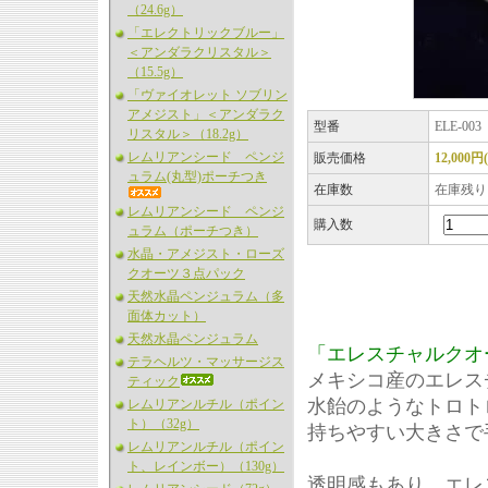
（24.6g）
「エレクトリックブルー」
＜アンダラクリスタル＞
（15.5g）
「ヴァイオレット ソブリン
アメジスト」＜アンダラク
型番
ELE-003
リスタル＞（18.2g）
レムリアンシード ペンジ
販売価格
12,000円
ュラム(丸型)ポーチつき
在庫数
在庫残り
レムリアンシード ペンジ
購入数
ュラム（ポーチつき）
水晶・アメジスト・ローズ
クオーツ３点パック
天然水晶ペンジュラム（多
面体カット）
天然水晶ペンジュラム
「エレスチャルクオー
テラヘルツ・マッサージス
メキシコ産のエレス
ティック
水飴のようなトロト
レムリアンルチル（ポイン
ト）（32g）
持ちやすい大きさで
レムリアンルチル（ポイン
ト、レインボー）（130g）
透明感もあり、エレ