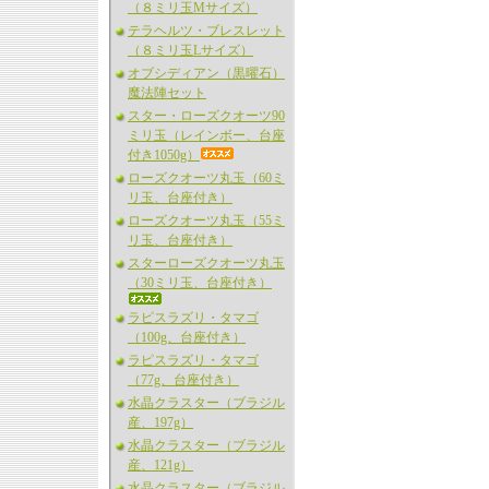
（８ミリ玉Mサイズ）
テラヘルツ・ブレスレット
（８ミリ玉Lサイズ）
オブシディアン（黒曜石）
魔法陣セット
スター・ローズクオーツ90
ミリ玉（レインボー、台座
付き1050g）
ローズクオーツ丸玉（60ミ
リ玉、台座付き）
ローズクオーツ丸玉（55ミ
リ玉、台座付き）
スターローズクオーツ丸玉
（30ミリ玉、台座付き）
ラピスラズリ・タマゴ
（100g、台座付き）
ラピスラズリ・タマゴ
（77g、台座付き）
水晶クラスター（ブラジル
産、197g）
水晶クラスター（ブラジル
産、121g）
水晶クラスター（ブラジル