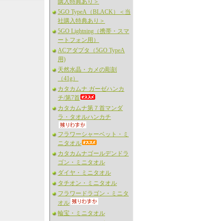
購入特典あり＞
5GO TypeA（BLACK）＜当
社購入特典あり＞
5GO Lightning（携帯・スマ
ートフォン用）
ACアダプタ（5GO TypeA
用)
天然水晶・カメの彫刻
（41g）
カタカムナ ガーゼハンカ
チ/第7首
カタカムナ第７首マンダ
ラ・タオルハンカチ
フラワーシャーベット・ミ
ニタオル
カタカムナゴールデンドラ
ゴン・ミニタオル
ダイヤ・ミニタオル
タチオン・ミニタオル
フラワードラゴン・ミニタ
オル
輪宝・ミニタオル