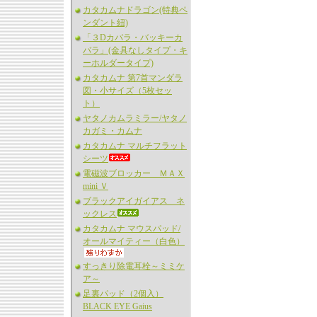
カタカムナドラゴン(特典ペ
ンダント紐)
「３Dカバラ・バッキーカ
バラ」(金具なしタイプ・キ
ーホルダータイプ)
カタカムナ 第7首マンダラ
図・小サイズ（5枚セッ
ト）
ヤタノカムラミラー/ヤタノ
カガミ・カムナ
カタカムナ マルチフラット
シーツ
電磁波ブロッカー ＭＡＸ
mini Ｖ
ブラックアイガイアス ネ
ックレス
カタカムナ マウスパッド/
オールマイティー（白色）
すっきり除電耳栓～ミミケ
ア～
足裏パッド（2個入）
BLACK EYE Gaius