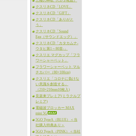
三種の神歌（CD３枚組）
クスリネCD「LOVE」
クスリネCD「GIFT」
クスリネCD「ありがと
う」
クスリネCD「Sound
Egg（サウンドエッグ）」
クスリネCD「カタカムナ-
ウタヒ第1～80首-」
クスリエ マグカップ「フラ
ワーシャーベット」
フラワーシャーベット マル
チカバー（80×100cm)
クスリエ「コロナに負けな
い意識を創造する」
（210×210mm10枚入)
見楽来プレミア(ミラクルプ
レミア)
電磁波ブロッカー MAX
mini 5G
5GO TypeA（BLUE）＜当
社購入特典あり＞
5GO TypeA（PINK）＜当社