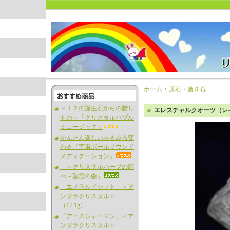
ホーム
>
原石・磨き石
～１２の誕生石からの贈り
エレスチャルクオーツ（レイ
もの～「クリスタルバブル
ミュージック」
かんたん楽しいみるみる変
わる『宇宙ボールサウンド
メディテーション』
「～クリスタルハープの調
べ～聖霊の森」
「エメラルドシフト」＜ア
ンダラクリスタル＞
（17.1g）
「アースシャーマン」＜ア
ンダラクリスタル＞