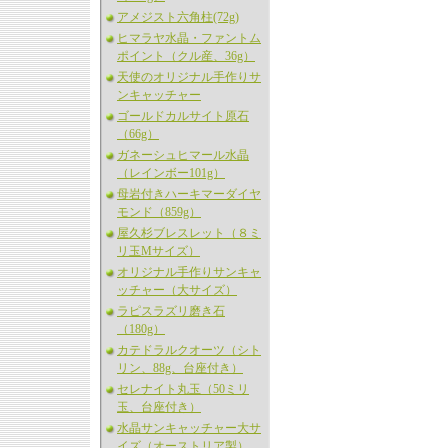
アメジスト六角柱(72g)
ヒマラヤ水晶・ファントム
ポイント（クル産、36g）
天使のオリジナル手作りサ
ンキャッチャー
ゴールドカルサイト原石
（66g）
ガネーシュヒマール水晶
（レインボー101g）
母岩付きハーキマーダイヤ
モンド（859g）
屋久杉ブレスレット（８ミ
リ玉Mサイズ）
オリジナル手作りサンキャ
ッチャー（大サイズ）
ラピスラズリ磨き石
（180g）
カテドラルクオーツ（シト
リン、88g、台座付き）
セレナイト丸玉（50ミリ
玉、台座付き）
水晶サンキャッチャー大サ
イズ（オーストリア製）