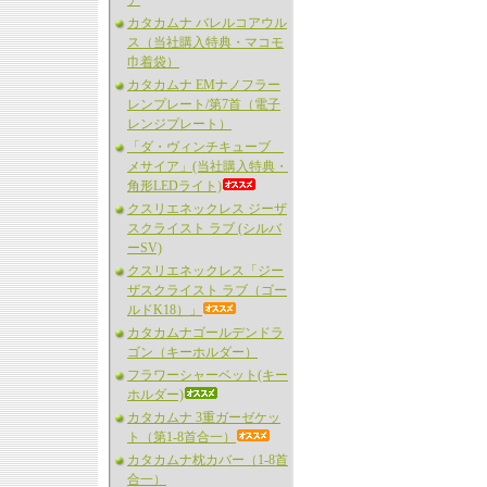
ア
カタカムナ バレルコアウル
ス（当社購入特典・マコモ
巾着袋）
カタカムナ EMナノフラー
レンプレート/第7首（電子
レンジプレート）
「ダ・ヴィンチキューブ
メサイア」(当社購入特典・
角形LEDライト)
クスリエネックレス ジーザ
スクライスト ラブ (シルバ
ーSV)
クスリエネックレス「ジー
ザスクライスト ラブ（ゴー
ルドK18）」
カタカムナゴールデンドラ
ゴン（キーホルダー）
フラワーシャーベット(キー
ホルダー)
カタカムナ 3重ガーゼケッ
ト（第1-8首合一）
カタカムナ枕カバー（1-8首
合一）