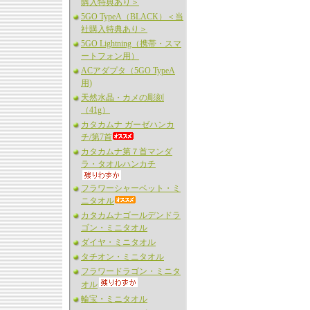
購入特典あり＞
5GO TypeA（BLACK）＜当
社購入特典あり＞
5GO Lightning（携帯・スマ
ートフォン用）
ACアダプタ（5GO TypeA
用)
天然水晶・カメの彫刻
（41g）
カタカムナ ガーゼハンカ
チ/第7首
カタカムナ第７首マンダ
ラ・タオルハンカチ
フラワーシャーベット・ミ
ニタオル
カタカムナゴールデンドラ
ゴン・ミニタオル
ダイヤ・ミニタオル
タチオン・ミニタオル
フラワードラゴン・ミニタ
オル
輪宝・ミニタオル