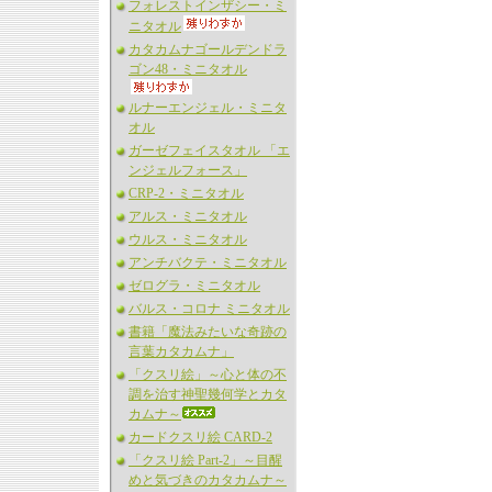
フォレストインザシー・ミ
ニタオル
カタカムナゴールデンドラ
ゴン48・ミニタオル
ルナーエンジェル・ミニタ
オル
ガーゼフェイスタオル 「エ
ンジェルフォース」
CRP-2・ミニタオル
アルス・ミニタオル
ウルス・ミニタオル
アンチバクテ・ミニタオル
ゼログラ・ミニタオル
バルス・コロナ ミニタオル
書籍「魔法みたいな奇跡の
言葉カタカムナ」
「クスリ絵」～心と体の不
調を治す神聖幾何学とカタ
カムナ～
カードクスリ絵 CARD-2
「クスリ絵 Part-2」～目醒
めと気づきのカタカムナ～