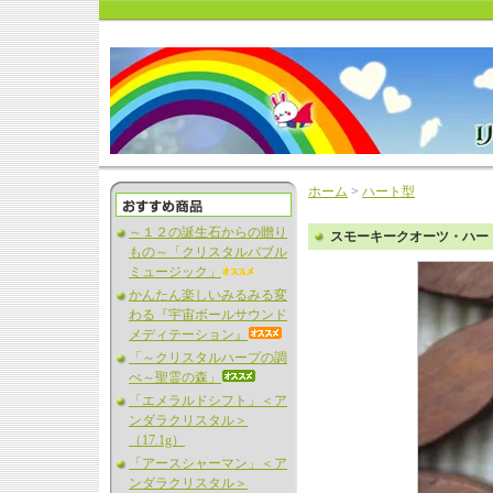
ホーム
>
ハート型
～１２の誕生石からの贈り
スモーキークオーツ・ハート
もの～「クリスタルバブル
ミュージック」
かんたん楽しいみるみる変
わる『宇宙ボールサウンド
メディテーション』
「～クリスタルハープの調
べ～聖霊の森」
「エメラルドシフト」＜ア
ンダラクリスタル＞
（17.1g）
「アースシャーマン」＜ア
ンダラクリスタル＞