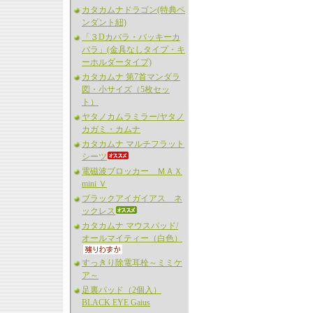
カタカムナドラゴン(特典ペ
ンダント紐)
「３Dカバラ・バッキーカ
バラ」(金具なしタイプ・キ
ーホルダータイプ)
カタカムナ 第7首マンダラ
図・小サイズ（5枚セッ
ト）
ヤタノカムラミラー/ヤタノ
カガミ・カムナ
カタカムナ マルチフラット
シーツ
電磁波ブロッカー ＭＡＸ
mini Ｖ
ブラックアイガイアス ネ
ックレス
カタカムナ マウスパッド/
オールマイティー（白色）
すっきり除電耳栓～ミミケ
ア～
足裏パッド（2個入）
BLACK EYE Gaius