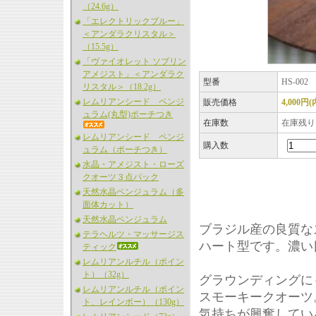
（24.6g）
「エレクトリックブルー」
＜アンダラクリスタル＞
（15.5g）
「ヴァイオレット ソブリン
アメジスト」＜アンダラク
型番
HS-002
リスタル＞（18.2g）
レムリアンシード ペンジ
販売価格
4,000円
ュラム(丸型)ポーチつき
在庫数
在庫残り
レムリアンシード ペンジ
購入数
ュラム（ポーチつき）
水晶・アメジスト・ローズ
クオーツ３点パック
天然水晶ペンジュラム（多
面体カット）
天然水晶ペンジュラム
ブラジル産の良質な
テラヘルツ・マッサージス
ハート型です。濃い
ティック
レムリアンルチル（ポイン
ト）（32g）
グラウンディングに
レムリアンルチル（ポイン
スモーキークオーツ
ト、レインボー）（130g）
気持ちが興奮してい