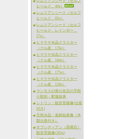
レムリアンシード（セルフ
ヒールド、49g）
レムリアンシード（セルフ
ヒールド、95g）
レムリアンシード（セルフ
ヒールド、レインボー、
57g）
ヒマラヤ水晶クラスター
（クル産、170g）
ヒマラヤ水晶クラスター
（クル産、104g）
ヒマラヤ水晶クラスター
（クル産、175g）
ヒマラヤ水晶クラスター
（クル産、128g）
マンモスの骨の化石の手彫
り彫刻・釈迦如来
シトリン・観音菩薩像(台座
付き)
天然水晶・薬師如来像（木
製台座付き）
オブシディアン（黒曜石）
観音菩薩像(265g)