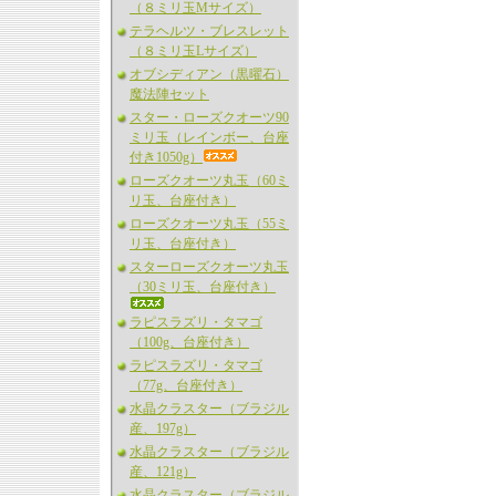
（８ミリ玉Mサイズ）
テラヘルツ・ブレスレット
（８ミリ玉Lサイズ）
オブシディアン（黒曜石）
魔法陣セット
スター・ローズクオーツ90
ミリ玉（レインボー、台座
付き1050g）
ローズクオーツ丸玉（60ミ
リ玉、台座付き）
ローズクオーツ丸玉（55ミ
リ玉、台座付き）
スターローズクオーツ丸玉
（30ミリ玉、台座付き）
ラピスラズリ・タマゴ
（100g、台座付き）
ラピスラズリ・タマゴ
（77g、台座付き）
水晶クラスター（ブラジル
産、197g）
水晶クラスター（ブラジル
産、121g）
水晶クラスター（ブラジル