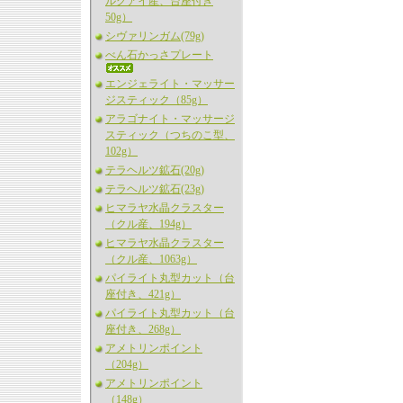
ルグアイ産、台座付き
50g）
シヴァリンガム(79g)
べん石かっさプレート
エンジェライト・マッサー
ジスティック（85g）
アラゴナイト・マッサージ
スティック（つちのこ型、
102g）
テラヘルツ鉱石(20g)
テラヘルツ鉱石(23g)
ヒマラヤ水晶クラスター
（クル産、194g）
ヒマラヤ水晶クラスター
（クル産、1063g）
パイライト丸型カット（台
座付き、421g）
パイライト丸型カット（台
座付き、268g）
アメトリンポイント
（204g）
アメトリンポイント
（148g）