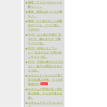
書籍「アトピーのルーツを
断つ！！」
書籍「病気は治ったもの勝
ち！」
書籍「ひと箱まるごと目醒
めのツール クスリ箱1」
(CD付き)
DVD「心と体の不調を”見
るだけ、触れるだけ”で癒
すクスリ絵」
DVD「頑張らなくてい
い！”あるがまま”を呼び起
こすクスリ絵」
DVD「不調を癒すだけでは
ない、能力も開花させるク
スリ絵」
カタカムナ バレルコア第７
首(当社購入特典・マコモ巾
着袋付き)
カタカムナ賢者の石（当社
購入特典、マコモ巾着＆台
座）
カタカムナビッグバレルコ