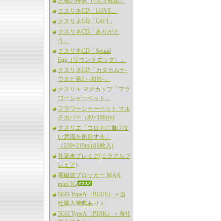
三種の神歌（CD３枚組）
クスリネCD「LOVE」
クスリネCD「GIFT」
クスリネCD「ありがと
う」
クスリネCD「Sound
Egg（サウンドエッグ）」
クスリネCD「カタカムナ-
ウタヒ第1～80首-」
クスリエ マグカップ「フラ
ワーシャーベット」
フラワーシャーベット マル
チカバー（80×100cm)
クスリエ「コロナに負けな
い意識を創造する」
（210×210mm10枚入)
見楽来プレミア(ミラクルプ
レミア)
電磁波ブロッカー MAX
mini 5G
5GO TypeA（BLUE）＜当
社購入特典あり＞
5GO TypeA（PINK）＜当社