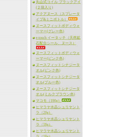
丸山式コイル ブラックアイ
(２個入り)
アクアヌース（スプレータ
イプ&ミニボトル）
ヌースフィットボディウォ
ーマー(グレー色)
e-touch イータッチ（天然鉱
石配合シール、ヌース）
ヌースフィットボディウォ
ーマー(ピンク色)
ヌースフィットシナジータ
オル(ピンク色)
ヌースフィットシナジータ
オル(ブルー色)
ヌースフィットシナジータ
オル(ミルクブラウン色)
マコモ（190g）
ヒマラヤ水晶シュリヤント
ラ（20g）
ヒマラヤ水晶シュリヤント
ラ（18g）
ヒマラヤ水晶シュリヤント
ラ（18g）