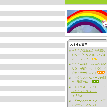
～１２の誕生石からの贈り
もの～「クリスタルバブル
ミュージック」
かんたん楽しいみるみる変
わる『宇宙ボールサウンド
メディテーション』
「～クリスタルハープの調
べ～聖霊の森」
「エメラルドシフト」＜ア
ンダラクリスタル＞
（17.1g）
「アースシャーマン」＜ア
ンダラクリスタル＞