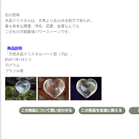
石の意味
水晶クリスタルは、古来よりあらゆる効力で知られ、
最も有名な開運、浄化、恋愛、金運なんでも
ござれの万能最強パワーストーンです。
商品説明
「天然水晶クリスタルハート型（35g）」
約43×38×14ミリ
35グラム
ブラジル産