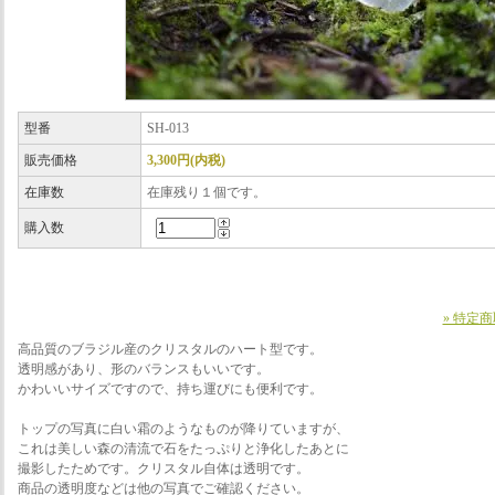
型番
SH-013
販売価格
3,300円(内税)
在庫数
在庫残り１個です。
購入数
» 特定
高品質のブラジル産のクリスタルのハート型です。
透明感があり、形のバランスもいいです。
かわいいサイズですので、持ち運びにも便利です。
トップの写真に白い霜のようなものが降りていますが、
これは美しい森の清流で石をたっぷりと浄化したあとに
撮影したためです。クリスタル自体は透明です。
商品の透明度などは他の写真でご確認ください。