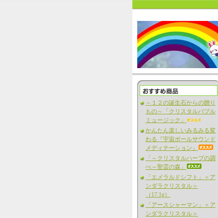
～１２の誕生石からの贈り
もの～「クリスタルバブル
ミュージック」
かんたん楽しいみるみる変
わる『宇宙ボールサウンド
メディテーション』
「～クリスタルハープの調
べ～聖霊の森」
「エメラルドシフト」＜ア
ンダラクリスタル＞
（17.1g）
「アースシャーマン」＜ア
ンダラクリスタル＞