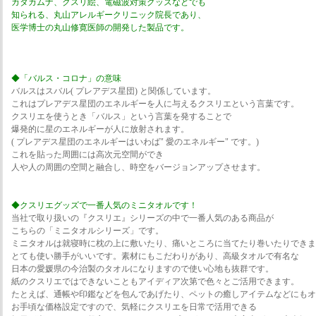
カタカムナ、クスリ絵、電磁波対策グッズなどでも
知られる、丸山アレルギークリニック院長であり、
医学博士の丸山修寛医師の開発した製品です。
◆「バルス・コロナ」の意味
バルスはスバル( プレアデス星団) と関係しています。
これはプレアデス星団のエネルギーを人に与えるクスリエという言葉です。
クスリエを使うとき「バルス」という言葉を発することで
爆発的に星のエネルギーが人に放射されます。
( プレアデス星団のエネルギーはいわば" 愛のエネルギー" です。)
これを貼った周囲には高次元空間ができ
人や人の周囲の空間と融合し、時空をバージョンアップさせます。
◆クスリエグッズで一番人気のミニタオルです！
当社で取り扱いの『クスリエ』シリーズの中で一番人気のある商品が
こちらの「ミニタオルシリーズ」です。
ミニタオルは就寝時に枕の上に敷いたり、痛いところに当てたり巻いたりできま
とても使い勝手がいいです。素材にもこだわりがあり、高級タオルで有名な
日本の愛媛県の今治製のタオルになりますので使い心地も抜群です。
紙のクスリエではできないこともアイディア次第で色々とご活用できます。
たとえば、通帳や印鑑などを包んであげたり、ペットの癒しアイテムなどにもオ
お手頃な価格設定ですので、気軽にクスリエを日常で活用できる