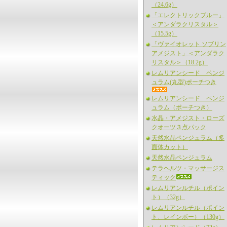
（24.6g）
「エレクトリックブルー」
＜アンダラクリスタル＞
（15.5g）
「ヴァイオレット ソブリン
アメジスト」＜アンダラク
リスタル＞（18.2g）
レムリアンシード ペンジ
ュラム(丸型)ポーチつき
レムリアンシード ペンジ
ュラム（ポーチつき）
水晶・アメジスト・ローズ
クオーツ３点パック
天然水晶ペンジュラム（多
面体カット）
天然水晶ペンジュラム
テラヘルツ・マッサージス
ティック
レムリアンルチル（ポイン
ト）（32g）
レムリアンルチル（ポイン
ト、レインボー）（130g）