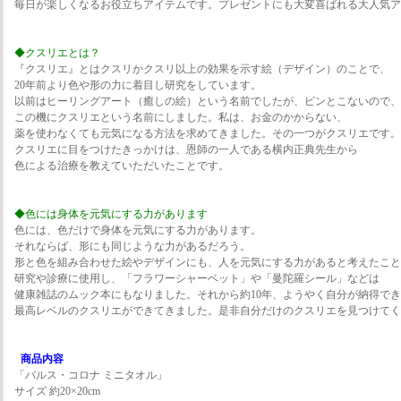
毎日が楽しくなるお役立ちアイテムです。プレゼントにも大変喜ばれる大人気ア
◆クスリエとは？
『クスリエ』とはクスリかクスリ以上の効果を示す絵（デザイン）のことで、
20年前より色や形の力に着目し研究をしています。
以前はヒーリングアート（癒しの絵）という名前でしたが、ピンとこないので、
この機にクスリエという名前にしました。私は、お金のかからない、
薬を使わなくても元気になる方法を求めてきました。その一つがクスリエです。
クスリエに目をつけたきっかけは、恩師の一人である横内正典先生から
色による治療を教えていただいたことです。
◆色には身体を元気にする力があります
色には、色だけで身体を元気にする力があります。
それならば、形にも同じような力があるだろう。
形と色を組み合わせた絵やデザインにも、人を元気にする力があると考えたこと
研究や診療に使用し、「フラワーシャーベット」や「曼陀羅シール」などは
健康雑誌のムック本にもなりました。それから約10年、ようやく自分が納得でき
最高レベルのクスリエができてきました。是非自分だけのクスリエを見つけてく
商品内容
「バルス・コロナ ミニタオル」
サイズ 約20×20cm