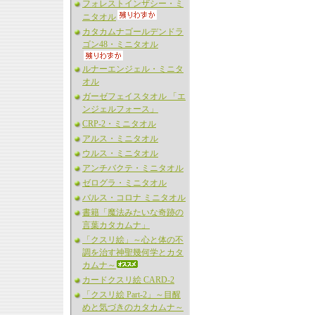
フォレストインザシー・ミ
ニタオル
カタカムナゴールデンドラ
ゴン48・ミニタオル
ルナーエンジェル・ミニタ
オル
ガーゼフェイスタオル 「エ
ンジェルフォース」
CRP-2・ミニタオル
アルス・ミニタオル
ウルス・ミニタオル
アンチバクテ・ミニタオル
ゼログラ・ミニタオル
バルス・コロナ ミニタオル
書籍「魔法みたいな奇跡の
言葉カタカムナ」
「クスリ絵」～心と体の不
調を治す神聖幾何学とカタ
カムナ～
カードクスリ絵 CARD-2
「クスリ絵 Part-2」～目醒
めと気づきのカタカムナ～