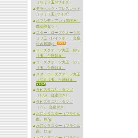
（８ミリ玉Mサイズ）
テラヘルツ・ブレスレット
（８ミリ玉Lサイズ）
オブシディアン（黒曜石）
魔法陣セット
スター・ローズクオーツ90
ミリ玉（レインボー、台座
付き1050g）
ローズクオーツ丸玉（60ミ
リ玉、台座付き）
ローズクオーツ丸玉（55ミ
リ玉、台座付き）
スターローズクオーツ丸玉
（30ミリ玉、台座付き）
ラピスラズリ・タマゴ
（100g、台座付き）
ラピスラズリ・タマゴ
（77g、台座付き）
水晶クラスター（ブラジル
産、197g）
水晶クラスター（ブラジル
産、121g）
水晶クラスター（ブラジル