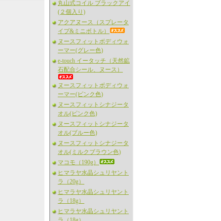
丸山式コイル ブラックアイ
(２個入り)
アクアヌース（スプレータ
イプ&ミニボトル）
ヌースフィットボディウォ
ーマー(グレー色)
e-touch イータッチ（天然鉱
石配合シール、ヌース）
ヌースフィットボディウォ
ーマー(ピンク色)
ヌースフィットシナジータ
オル(ピンク色)
ヌースフィットシナジータ
オル(ブルー色)
ヌースフィットシナジータ
オル(ミルクブラウン色)
マコモ（190g）
ヒマラヤ水晶シュリヤント
ラ（20g）
ヒマラヤ水晶シュリヤント
ラ（18g）
ヒマラヤ水晶シュリヤント
ラ（18g）