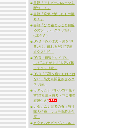
書籍「アトピーのルーツを
断つ！！」
書籍「病気は治ったもの勝
ち！」
書籍「ひと箱まるごと目醒
めのツール クスリ箱1」
(CD付き)
DVD「心と体の不調を”見
るだけ、触れるだけ”で癒
すクスリ絵」
DVD「頑張らなくてい
い！”あるがまま”を呼び起
こすクスリ絵」
DVD「不調を癒すだけでは
ない、能力も開花させるク
スリ絵」
カタカムナ バレルコア第７
首(当社購入特典・マコモ巾
着袋付き)
カタカムナ賢者の石（当社
購入特典、マコモ巾着＆台
座）
カタカムナビッグバレルコ