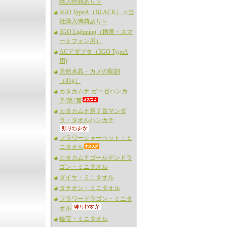
購入特典あり＞
5GO TypeA（BLACK）＜当
社購入特典あり＞
5GO Lightning（携帯・スマ
ートフォン用）
ACアダプタ（5GO TypeA
用)
天然水晶・カメの彫刻
（41g）
カタカムナ ガーゼハンカ
チ/第7首
カタカムナ第７首マンダ
ラ・タオルハンカチ
フラワーシャーベット・ミ
ニタオル
カタカムナゴールデンドラ
ゴン・ミニタオル
ダイヤ・ミニタオル
タチオン・ミニタオル
フラワードラゴン・ミニタ
オル
輪宝・ミニタオル