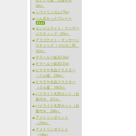
ルグアイ産、台座付き
50g）
シヴァリンガム(79g)
べん石かっさプレート
エンジェライト・マッサー
ジスティック（85g）
アラゴナイト・マッサージ
スティック（つちのこ型、
102g）
テラヘルツ鉱石(20g)
テラヘルツ鉱石(23g)
ヒマラヤ水晶クラスター
（クル産、194g）
ヒマラヤ水晶クラスター
（クル産、1063g）
パイライト丸型カット（台
座付き、421g）
パイライト丸型カット（台
座付き、268g）
アメトリンポイント
（204g）
アメトリンポイント
（148g）