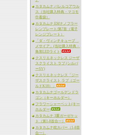
ア
カタカムナ バレルコアウル
ス（当社購入特典・マコモ
巾着袋）
カタカムナ EMナノフラー
レンプレート/第7首（電子
レンジプレート）
「ダ・ヴィンチキューブ
メサイア」(当社購入特典・
角形LEDライト)
クスリエネックレス ジーザ
スクライスト ラブ (シルバ
ーSV)
クスリエネックレス「ジー
ザスクライスト ラブ（ゴー
ルドK18）」
カタカムナゴールデンドラ
ゴン（キーホルダー）
フラワーシャーベット(キー
ホルダー)
カタカムナ 3重ガーゼケッ
ト（第1-8首合一）
カタカムナ枕カバー（1-8首
合一）