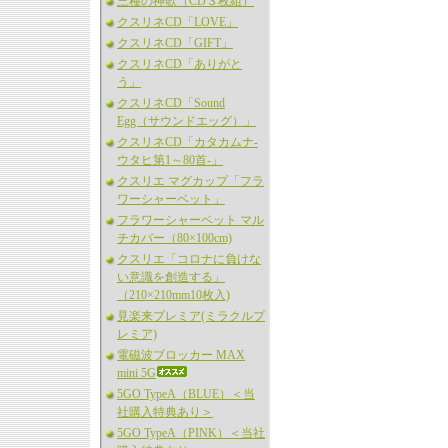
三種の神歌（CD３枚組）
クスリネCD「LOVE」
クスリネCD「GIFT」
クスリネCD「ありがと
う」
クスリネCD「Sound
Egg（サウンドエッグ）」
クスリネCD「カタカムナ-
ウタヒ第1～80首-」
クスリエ マグカップ「フラ
ワーシャーベット」
フラワーシャーベット マル
チカバー（80×100cm)
クスリエ「コロナに負けな
い意識を創造する」
（210×210mm10枚入)
見楽来プレミア(ミラクルプ
レミア)
電磁波ブロッカー MAX
mini 5G
5GO TypeA（BLUE）＜当
社購入特典あり＞
5GO TypeA（PINK）＜当社