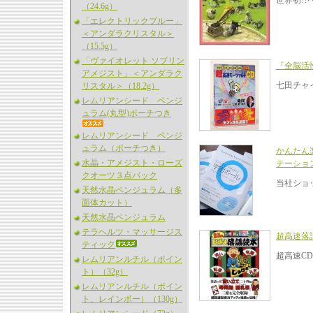
世界初!
（24.6g）
「エレクトリックブルー」
＜アンダラクリスタル＞
（15.5g）
「ヴァイオレット ソブリン
『全脳活
アメジスト」＜アンダラク
七田チャ
リスタル＞（18.2g）
レムリアンシード ペンジ
ュラム(丸型)ポーチつき
レムリアンシード ペンジ
ュラム（ポーチつき）
かんたん
水晶・アメジスト・ローズ
テーショ
クオーツ３点パック
当社ショ
天然水晶ペンジュラム（多
面体カット）
天然水晶ペンジュラム
テラヘルツ・マッサージス
超高速落
ティック
超高速C
レムリアンルチル（ポイン
ト）（32g）
レムリアンルチル（ポイン
ト、レインボー）（130g）