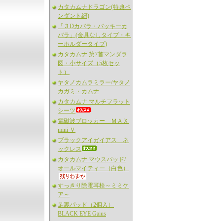
カタカムナドラゴン(特典ペ
ンダント紐)
「３Dカバラ・バッキーカ
バラ」(金具なしタイプ・キ
ーホルダータイプ)
カタカムナ 第7首マンダラ
図・小サイズ（5枚セッ
ト）
ヤタノカムラミラー/ヤタノ
カガミ・カムナ
カタカムナ マルチフラット
シーツ
電磁波ブロッカー ＭＡＸ
mini Ｖ
ブラックアイガイアス ネ
ックレス
カタカムナ マウスパッド/
オールマイティー（白色）
すっきり除電耳栓～ミミケ
ア～
足裏パッド（2個入）
BLACK EYE Gaius