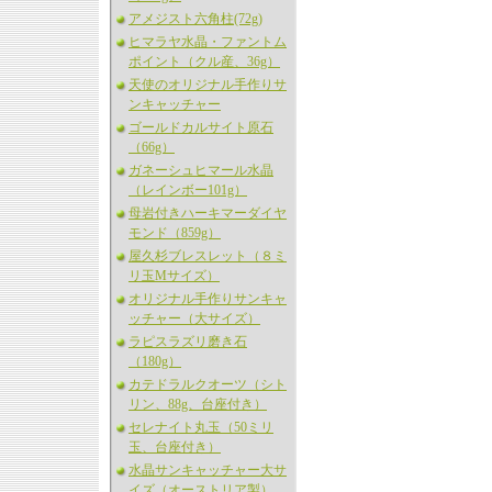
アメジスト六角柱(72g)
ヒマラヤ水晶・ファントム
ポイント（クル産、36g）
天使のオリジナル手作りサ
ンキャッチャー
ゴールドカルサイト原石
（66g）
ガネーシュヒマール水晶
（レインボー101g）
母岩付きハーキマーダイヤ
モンド（859g）
屋久杉ブレスレット（８ミ
リ玉Mサイズ）
オリジナル手作りサンキャ
ッチャー（大サイズ）
ラピスラズリ磨き石
（180g）
カテドラルクオーツ（シト
リン、88g、台座付き）
セレナイト丸玉（50ミリ
玉、台座付き）
水晶サンキャッチャー大サ
イズ（オーストリア製）