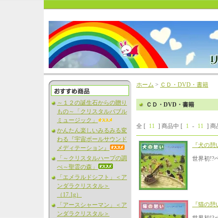
ホーム
>
ＣＤ・DVD・書籍
～１２の誕生石からの贈り
ＣＤ・DVD・書籍
もの～「クリスタルバブル
ミュージック」
全 [
11
] 商品中 [
1
-
11
] 
かんたん楽しいみるみる変
わる『宇宙ボールサウンド
『犬の憩
メディテーション』
「～クリスタルハープの調
世界初!
べ～聖霊の森」
「エメラルドシフト」＜ア
ンダラクリスタル＞
（17.1g）
『猫の憩
「アースシャーマン」＜ア
ンダラクリスタル＞