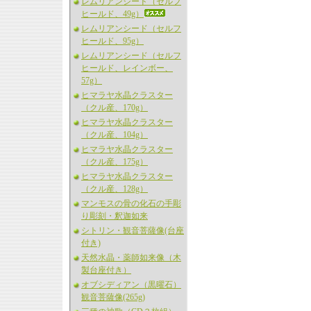
レムリアンシード（セルフ
ヒールド、49g）
レムリアンシード（セルフ
ヒールド、95g）
レムリアンシード（セルフ
ヒールド、レインボー、
57g）
ヒマラヤ水晶クラスター
（クル産、170g）
ヒマラヤ水晶クラスター
（クル産、104g）
ヒマラヤ水晶クラスター
（クル産、175g）
ヒマラヤ水晶クラスター
（クル産、128g）
マンモスの骨の化石の手彫
り彫刻・釈迦如来
シトリン・観音菩薩像(台座
付き)
天然水晶・薬師如来像（木
製台座付き）
オブシディアン（黒曜石）
観音菩薩像(265g)