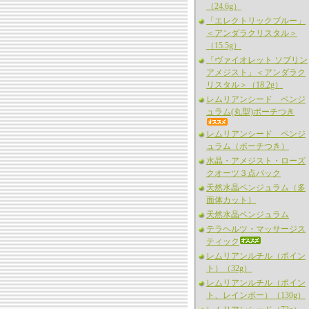
（24.6g）
「エレクトリックブルー」
＜アンダラクリスタル＞
（15.5g）
「ヴァイオレット ソブリン
アメジスト」＜アンダラク
リスタル＞（18.2g）
レムリアンシード ペンジ
ュラム(丸型)ポーチつき
レムリアンシード ペンジ
ュラム（ポーチつき）
水晶・アメジスト・ローズ
クオーツ３点パック
天然水晶ペンジュラム（多
面体カット）
天然水晶ペンジュラム
テラヘルツ・マッサージス
ティック
レムリアンルチル（ポイン
ト）（32g）
レムリアンルチル（ポイン
ト、レインボー）（130g）