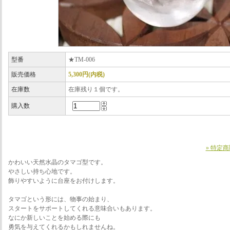
型番
★TM-006
販売価格
5,300円(内税)
在庫数
在庫残り１個です。
購入数
» 特定
かわいい天然水晶のタマゴ型です。
やさしい持ち心地です。
飾りやすいように台座をお付けします。
タマゴという形には、物事の始まり、
スタートをサポートしてくれる意味合いもあります。
なにか新しいことを始める際にも
勇気を与えてくれるかもしれませんね。