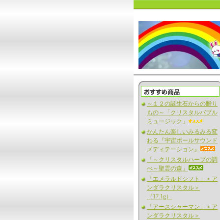
～１２の誕生石からの贈り
もの～「クリスタルバブル
ミュージック」
かんたん楽しいみるみる変
わる『宇宙ボールサウンド
メディテーション』
「～クリスタルハープの調
べ～聖霊の森」
「エメラルドシフト」＜ア
ンダラクリスタル＞
（17.1g）
「アースシャーマン」＜ア
ンダラクリスタル＞