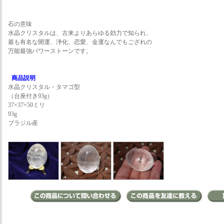
石の意味
水晶クリスタルは、古来よりあらゆる効力で知られ、
最も有名な開運、浄化、恋愛、金運なんでもござれの
万能最強パワーストーンです。
商品説明
水晶クリスタル・タマゴ型
（台座付き93g）
37×37×50ミリ
93g
ブラジル産