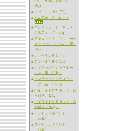
ルグアイ産、台座付き
50g）
シヴァリンガム(79g)
べん石かっさプレート
エンジェライト・マッサー
ジスティック（85g）
アラゴナイト・マッサージ
スティック（つちのこ型、
102g）
テラヘルツ鉱石(20g)
テラヘルツ鉱石(23g)
ヒマラヤ水晶クラスター
（クル産、194g）
ヒマラヤ水晶クラスター
（クル産、1063g）
パイライト丸型カット（台
座付き、421g）
パイライト丸型カット（台
座付き、268g）
アメトリンポイント
（204g）
アメトリンポイント
（148g）