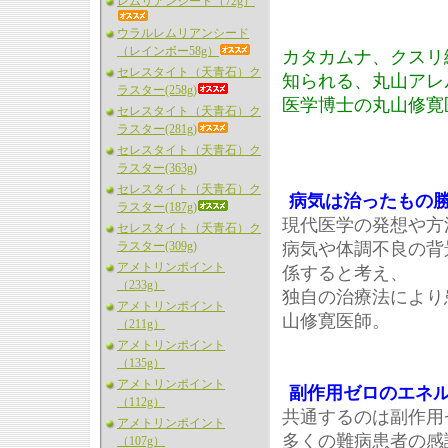
レムリアンシード（72g）
ウラルレムリアンシード
（レインボー58g）
カタカムナ、クスリ
セレスタイト（天青石）ク
知られる、丸山アレ
ラスター(258g)
医学博士の丸山修寛
セレスタイト（天青石）ク
ラスター(281g)
セレスタイト（天青石）ク
ラスター(363g)
セレスタイト（天青石）ク
病気は治ったもの
ラスター(187g)
現代医学の発想や方
セレスタイト（天青石）ク
ラスター(309g)
病気や体調不良の背
アメトリンポイント
係すると考え、
（233g）
独自の治療法により
アメトリンポイント
山修寛医師。
（211g）
アメトリンポイント
（135g）
アメトリンポイント
副作用ゼロのエネ
（112g）
共通するのは副作用
アメトリンポイント
多くの難病患者の感
（107g）