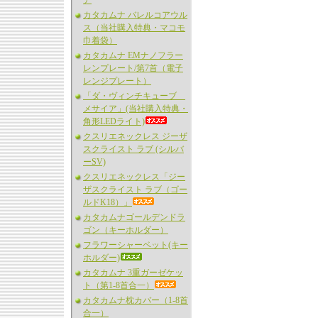
ア
カタカムナ バレルコアウル
ス（当社購入特典・マコモ
巾着袋）
カタカムナ EMナノフラー
レンプレート/第7首（電子
レンジプレート）
「ダ・ヴィンチキューブ
メサイア」(当社購入特典・
角形LEDライト)
クスリエネックレス ジーザ
スクライスト ラブ (シルバ
ーSV)
クスリエネックレス「ジー
ザスクライスト ラブ（ゴー
ルドK18）」
カタカムナゴールデンドラ
ゴン（キーホルダー）
フラワーシャーベット(キー
ホルダー)
カタカムナ 3重ガーゼケッ
ト（第1-8首合一）
カタカムナ枕カバー（1-8首
合一）