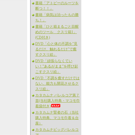
書籍「アトピーのルーツを
断つ！！」
書籍「病気は治ったもの勝
ち！」
書籍「ひと箱まるごと目醒
めのツール クスリ箱1」
(CD付き)
DVD「心と体の不調を”見
るだけ、触れるだけ”で癒
すクスリ絵」
DVD「頑張らなくてい
い！”あるがまま”を呼び起
こすクスリ絵」
DVD「不調を癒すだけでは
ない、能力も開花させるク
スリ絵」
カタカムナ バレルコア第７
首(当社購入特典・マコモ巾
着袋付き)
カタカムナ賢者の石（当社
購入特典、マコモ巾着＆台
座）
カタカムナビッグバレルコ