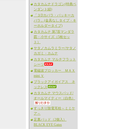
カタカムナドラゴン(特典ペ
ンダント紐)
「３Dカバラ・バッキーカ
バラ」(金具なしタイプ・キ
ーホルダータイプ)
カタカムナ 第7首マンダラ
図・小サイズ（5枚セッ
ト）
ヤタノカムラミラー/ヤタノ
カガミ・カムナ
カタカムナ マルチフラット
シーツ
電磁波ブロッカー ＭＡＸ
mini Ｖ
ブラックアイガイアス ネ
ックレス
カタカムナ マウスパッド/
オールマイティー（白色）
すっきり除電耳栓～ミミケ
ア～
足裏パッド（2個入）
BLACK EYE Gaius