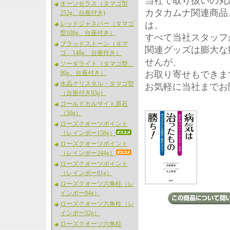
当社で取り扱いの丸
オーソセラス（タマゴ型
カタカムナ関連商品
252g、台座付き)
レッドジャスパー（タマゴ
は、
型108g、台座付き）
すべて当社スタッフ
ブラッドストーン（タマ
関連グッズは膨大な
ゴ、148g、台座付き）
せんが、
ソーダライト（タマゴ型、
90g、台座付き）
お取り寄せもできま
水晶クリスタル・タマゴ型
お気軽に当社までお
（台座付き93g）
ゴールドカルサイト原石
（50g）
ローズクオーツポイント
（レインボー158g）
ローズクオーツポイント
（レインボー244g）
ローズクオーツポイント
（レインボー81g）
ローズクオーツ六角柱（レ
インボー94g）
ローズクオーツ六角柱（レ
インボー32g）
ローズクオーツ六角柱