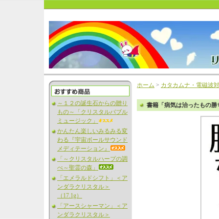
ホーム
>
カタカムナ・電磁波
～１２の誕生石からの贈り
書籍「病気は治ったもの勝
もの～「クリスタルバブル
ミュージック」
かんたん楽しいみるみる変
わる『宇宙ボールサウンド
メディテーション』
「～クリスタルハープの調
べ～聖霊の森」
「エメラルドシフト」＜ア
ンダラクリスタル＞
（17.1g）
「アースシャーマン」＜ア
ンダラクリスタル＞