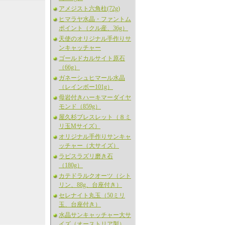
アメジスト六角柱(72g)
ヒマラヤ水晶・ファントム
ポイント（クル産、36g）
天使のオリジナル手作りサ
ンキャッチャー
ゴールドカルサイト原石
（66g）
ガネーシュヒマール水晶
（レインボー101g）
母岩付きハーキマーダイヤ
モンド（859g）
屋久杉ブレスレット（８ミ
リ玉Mサイズ）
オリジナル手作りサンキャ
ッチャー（大サイズ）
ラピスラズリ磨き石
（180g）
カテドラルクオーツ（シト
リン、88g、台座付き）
セレナイト丸玉（50ミリ
玉、台座付き）
水晶サンキャッチャー大サ
イズ（オーストリア製）