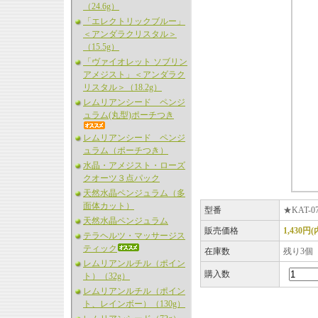
（24.6g）
「エレクトリックブルー」
＜アンダラクリスタル＞
（15.5g）
「ヴァイオレット ソブリン
アメジスト」＜アンダラク
リスタル＞（18.2g）
レムリアンシード ペンジ
ュラム(丸型)ポーチつき
レムリアンシード ペンジ
ュラム（ポーチつき）
水晶・アメジスト・ローズ
クオーツ３点パック
天然水晶ペンジュラム（多
面体カット）
型番
★KAT-0
天然水晶ペンジュラム
販売価格
1,430円
テラヘルツ・マッサージス
ティック
在庫数
残り3個
レムリアンルチル（ポイン
購入数
ト）（32g）
レムリアンルチル（ポイン
ト、レインボー）（130g）