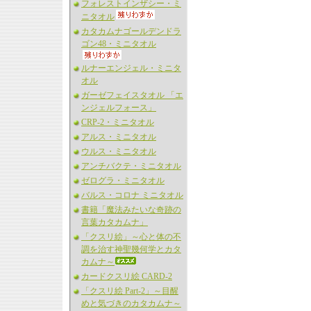
フォレストインザシー・ミ
ニタオル
カタカムナゴールデンドラ
ゴン48・ミニタオル
ルナーエンジェル・ミニタ
オル
ガーゼフェイスタオル 「エ
ンジェルフォース」
CRP-2・ミニタオル
アルス・ミニタオル
ウルス・ミニタオル
アンチバクテ・ミニタオル
ゼログラ・ミニタオル
バルス・コロナ ミニタオル
書籍「魔法みたいな奇跡の
言葉カタカムナ」
「クスリ絵」～心と体の不
調を治す神聖幾何学とカタ
カムナ～
カードクスリ絵 CARD-2
「クスリ絵 Part-2」～目醒
めと気づきのカタカムナ～