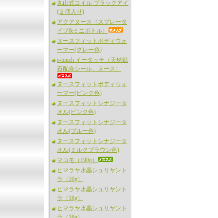
丸山式コイル ブラックアイ
(２個入り)
アクアヌース（スプレータ
イプ&ミニボトル）
ヌースフィットボディウォ
ーマー(グレー色)
e-touch イータッチ（天然鉱
石配合シール、ヌース）
ヌースフィットボディウォ
ーマー(ピンク色)
ヌースフィットシナジータ
オル(ピンク色)
ヌースフィットシナジータ
オル(ブルー色)
ヌースフィットシナジータ
オル(ミルクブラウン色)
マコモ（190g）
ヒマラヤ水晶シュリヤント
ラ（20g）
ヒマラヤ水晶シュリヤント
ラ（18g）
ヒマラヤ水晶シュリヤント
ラ（18g）