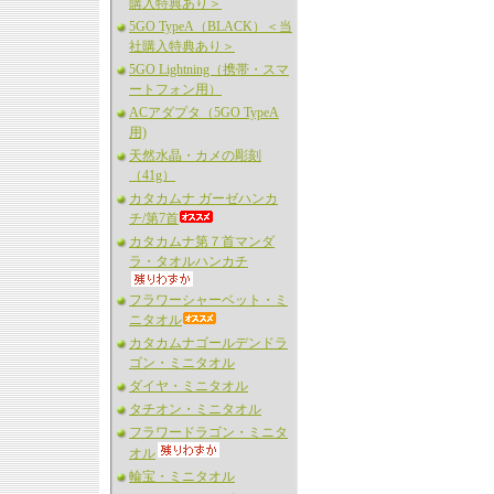
購入特典あり＞
5GO TypeA（BLACK）＜当
社購入特典あり＞
5GO Lightning（携帯・スマ
ートフォン用）
ACアダプタ（5GO TypeA
用)
天然水晶・カメの彫刻
（41g）
カタカムナ ガーゼハンカ
チ/第7首
カタカムナ第７首マンダ
ラ・タオルハンカチ
フラワーシャーベット・ミ
ニタオル
カタカムナゴールデンドラ
ゴン・ミニタオル
ダイヤ・ミニタオル
タチオン・ミニタオル
フラワードラゴン・ミニタ
オル
輪宝・ミニタオル