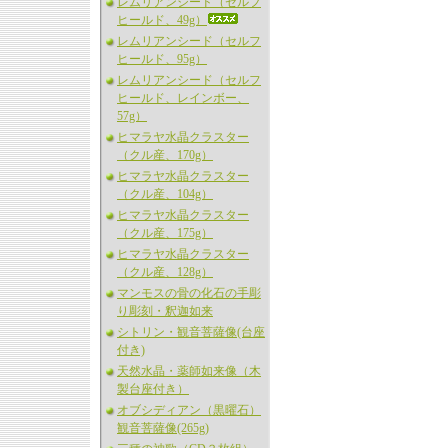
レムリアンシード（セルフ
ヒールド、49g）
レムリアンシード（セルフ
ヒールド、95g）
レムリアンシード（セルフ
ヒールド、レインボー、
57g）
ヒマラヤ水晶クラスター
（クル産、170g）
ヒマラヤ水晶クラスター
（クル産、104g）
ヒマラヤ水晶クラスター
（クル産、175g）
ヒマラヤ水晶クラスター
（クル産、128g）
マンモスの骨の化石の手彫
り彫刻・釈迦如来
シトリン・観音菩薩像(台座
付き)
天然水晶・薬師如来像（木
製台座付き）
オブシディアン（黒曜石）
観音菩薩像(265g)