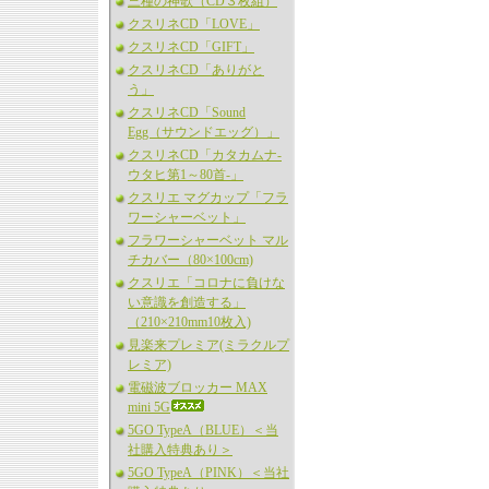
三種の神歌（CD３枚組）
クスリネCD「LOVE」
クスリネCD「GIFT」
クスリネCD「ありがと
う」
クスリネCD「Sound
Egg（サウンドエッグ）」
クスリネCD「カタカムナ-
ウタヒ第1～80首-」
クスリエ マグカップ「フラ
ワーシャーベット」
フラワーシャーベット マル
チカバー（80×100cm)
クスリエ「コロナに負けな
い意識を創造する」
（210×210mm10枚入)
見楽来プレミア(ミラクルプ
レミア)
電磁波ブロッカー MAX
mini 5G
5GO TypeA（BLUE）＜当
社購入特典あり＞
5GO TypeA（PINK）＜当社