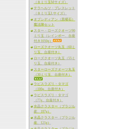
（８ミリ玉Mサイズ）
テラヘルツ・ブレスレット
（８ミリ玉Lサイズ）
オブシディアン（黒曜石）
魔法陣セット
スター・ローズクオーツ90
ミリ玉（レインボー、台座
付き1050g）
ローズクオーツ丸玉（60ミ
リ玉、台座付き）
ローズクオーツ丸玉（55ミ
リ玉、台座付き）
スターローズクオーツ丸玉
（30ミリ玉、台座付き）
ラピスラズリ・タマゴ
（100g、台座付き）
ラピスラズリ・タマゴ
（77g、台座付き）
水晶クラスター（ブラジル
産、197g）
水晶クラスター（ブラジル
産、121g）
水晶クラスター（ブラジル