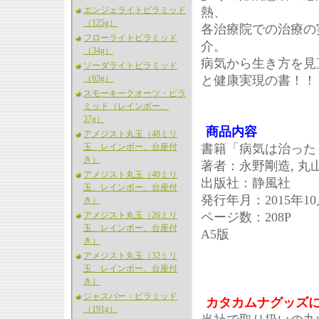
エンジェライトピラミッド
熱、
（125g）
各治療院での治療の
フローライトピラミッド
介。
（34g）
病気から生き方を見
ソーダライトピラミッド
（63g）
と健康実現の書！！
スモーキークオーツ・ピラ
ミッド（レインボー、
37g）
商品内容
アメジスト丸玉（48ミリ
玉、レインボー、台座付
書籍「病気は治った
き）
著者：永野剛造, 丸
アメジスト丸玉（40ミリ
出版社：静風社
玉、レインボー、台座付
発行年月：2015年10
き）
アメジスト丸玉（26ミリ
ページ数：208P
玉、レインボー、台座付
A5版
き）
アメジスト丸玉（32ミリ
玉、レインボー、台座付
き）
ジャスパー・ピラミッド
カタカムナグッズ
（191g）