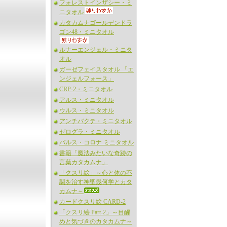
フォレストインザシー・ミ
ニタオル
カタカムナゴールデンドラ
ゴン48・ミニタオル
ルナーエンジェル・ミニタ
オル
ガーゼフェイスタオル 「エ
ンジェルフォース」
CRP-2・ミニタオル
アルス・ミニタオル
ウルス・ミニタオル
アンチバクテ・ミニタオル
ゼログラ・ミニタオル
バルス・コロナ ミニタオル
書籍「魔法みたいな奇跡の
言葉カタカムナ」
「クスリ絵」～心と体の不
調を治す神聖幾何学とカタ
カムナ～
カードクスリ絵 CARD-2
「クスリ絵 Part-2」～目醒
めと気づきのカタカムナ～