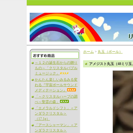
ホーム
>
丸玉（ボール）
～１２の誕生石からの贈り
アメジスト丸玉（48ミリ
もの～「クリスタルバブル
ミュージック」
かんたん楽しいみるみる変
わる『宇宙ボールサウンド
メディテーション』
「～クリスタルハープの調
べ～聖霊の森」
「エメラルドシフト」＜ア
ンダラクリスタル＞
（17.1g）
「アースシャーマン」＜ア
ンダラクリスタル＞