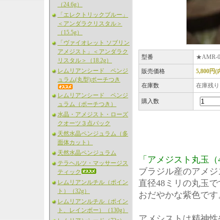
（24.6g）
「エレクトリックブルー」
＜アンダラクリスタル＞
（15.5g）
「ヴァイオレット ソブリン
アメジスト」＜アンダラク
型番
★AMR-0
リスタル＞（18.2g）
レムリアンシード ペンジ
販売価格
5,800円
ュラム(丸型)ポーチつき
在庫数
在庫残り
レムリアンシード ペンジ
購入数
ュラム（ポーチつき）
水晶・アメジスト・ローズ
クオーツ３点パック
天然水晶ペンジュラム（多
面体カット）
天然水晶ペンジュラム
「アメジスト丸玉（
テラヘルツ・マッサージス
ブラジル産のアメジ
ティック
直径48ミリの丸玉で
レムリアンルチル（ポイン
ト）（32g）
おだやかな紫色です
レムリアンルチル（ポイン
ト、レインボー）（130g）
アメシストは精神性