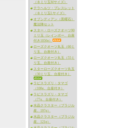
（８ミリ玉Mサイズ）
テラヘルツ・ブレスレット
（８ミリ玉Lサイズ）
オブシディアン（黒曜石）
魔法陣セット
スター・ローズクオーツ90
ミリ玉（レインボー、台座
付き1050g）
ローズクオーツ丸玉（60ミ
リ玉、台座付き）
ローズクオーツ丸玉（55ミ
リ玉、台座付き）
スターローズクオーツ丸玉
（30ミリ玉、台座付き）
ラピスラズリ・タマゴ
（100g、台座付き）
ラピスラズリ・タマゴ
（77g、台座付き）
水晶クラスター（ブラジル
産、197g）
水晶クラスター（ブラジル
産、121g）
水晶クラスター（ブラジル