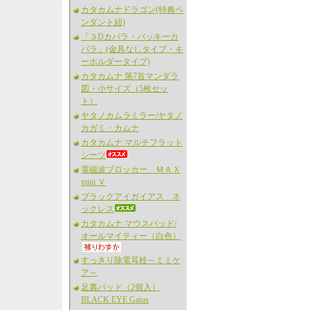
カタカムナドラゴン(特典ペ
ンダント紐)
「３Dカバラ・バッキーカ
バラ」(金具なしタイプ・キ
ーホルダータイプ)
カタカムナ 第7首マンダラ
図・小サイズ（5枚セッ
ト）
ヤタノカムラミラー/ヤタノ
カガミ・カムナ
カタカムナ マルチフラット
シーツ
電磁波ブロッカー ＭＡＸ
mini Ｖ
ブラックアイガイアス ネ
ックレス
カタカムナ マウスパッド/
オールマイティー（白色）
すっきり除電耳栓～ミミケ
ア～
足裏パッド（2個入）
BLACK EYE Gaius