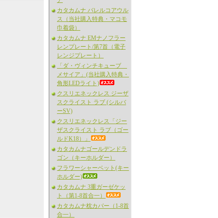
ア
カタカムナ バレルコアウル
ス（当社購入特典・マコモ
巾着袋）
カタカムナ EMナノフラー
レンプレート/第7首（電子
レンジプレート）
「ダ・ヴィンチキューブ
メサイア」(当社購入特典・
角形LEDライト)
クスリエネックレス ジーザ
スクライスト ラブ (シルバ
ーSV)
クスリエネックレス「ジー
ザスクライスト ラブ（ゴー
ルドK18）」
カタカムナゴールデンドラ
ゴン（キーホルダー）
フラワーシャーベット(キー
ホルダー)
カタカムナ 3重ガーゼケッ
ト（第1-8首合一）
カタカムナ枕カバー（1-8首
合一）