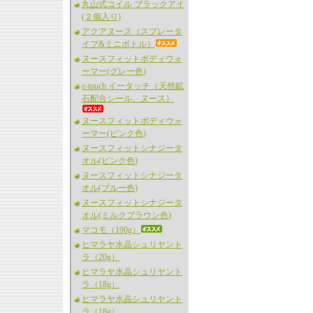
丸山式コイル ブラックアイ
(２個入り)
アクアヌース（スプレータ
イプ&ミニボトル）
ヌースフィットボディウォ
ーマー(グレー色)
e-touch イータッチ（天然鉱
石配合シール、ヌース）
ヌースフィットボディウォ
ーマー(ピンク色)
ヌースフィットシナジータ
オル(ピンク色)
ヌースフィットシナジータ
オル(ブルー色)
ヌースフィットシナジータ
オル(ミルクブラウン色)
マコモ（190g）
ヒマラヤ水晶シュリヤント
ラ（20g）
ヒマラヤ水晶シュリヤント
ラ（18g）
ヒマラヤ水晶シュリヤント
ラ（18g）