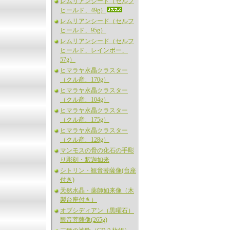
レムリアンシード（セルフ
ヒールド、49g）
レムリアンシード（セルフ
ヒールド、95g）
レムリアンシード（セルフ
ヒールド、レインボー、
57g）
ヒマラヤ水晶クラスター
（クル産、170g）
ヒマラヤ水晶クラスター
（クル産、104g）
ヒマラヤ水晶クラスター
（クル産、175g）
ヒマラヤ水晶クラスター
（クル産、128g）
マンモスの骨の化石の手彫
り彫刻・釈迦如来
シトリン・観音菩薩像(台座
付き)
天然水晶・薬師如来像（木
製台座付き）
オブシディアン（黒曜石）
観音菩薩像(265g)