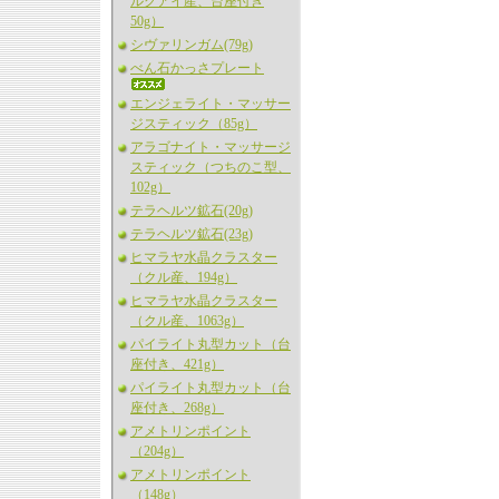
ルグアイ産、台座付き
50g）
シヴァリンガム(79g)
べん石かっさプレート
エンジェライト・マッサー
ジスティック（85g）
アラゴナイト・マッサージ
スティック（つちのこ型、
102g）
テラヘルツ鉱石(20g)
テラヘルツ鉱石(23g)
ヒマラヤ水晶クラスター
（クル産、194g）
ヒマラヤ水晶クラスター
（クル産、1063g）
パイライト丸型カット（台
座付き、421g）
パイライト丸型カット（台
座付き、268g）
アメトリンポイント
（204g）
アメトリンポイント
（148g）