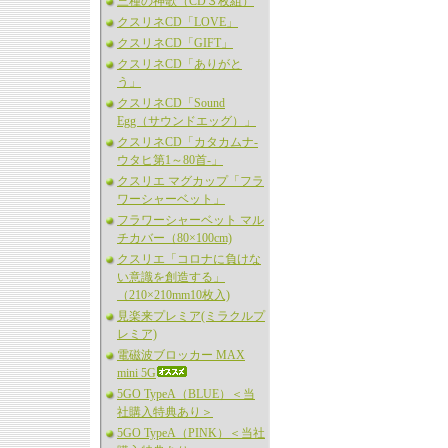
三種の神歌（CD３枚組）
クスリネCD「LOVE」
クスリネCD「GIFT」
クスリネCD「ありがと
う」
クスリネCD「Sound
Egg（サウンドエッグ）」
クスリネCD「カタカムナ-
ウタヒ第1～80首-」
クスリエ マグカップ「フラ
ワーシャーベット」
フラワーシャーベット マル
チカバー（80×100cm)
クスリエ「コロナに負けな
い意識を創造する」
（210×210mm10枚入)
見楽来プレミア(ミラクルプ
レミア)
電磁波ブロッカー MAX
mini 5G
5GO TypeA（BLUE）＜当
社購入特典あり＞
5GO TypeA（PINK）＜当社