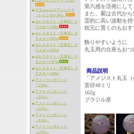
レムリアンシード（72g）
第六感を活発にして
ウラルレムリアンシード
また、紫は古代から
（レインボー58g）
霊的に高い波動を持
セレスタイト（天青石）ク
ラスター(258g)
枕元に置くのもおす
セレスタイト（天青石）ク
ラスター(281g)
飾りやすいように
セレスタイト（天青石）ク
丸玉用の台座もおつ
ラスター(363g)
セレスタイト（天青石）ク
ラスター(187g)
セレスタイト（天青石）ク
商品説明
ラスター(309g)
「アメジスト丸玉（
アメトリンポイント
直径48ミリ
（233g）
アメトリンポイント
162g
（211g）
ブラジル産
アメトリンポイント
（135g）
アメトリンポイント
（112g）
アメトリンポイント
（107g）