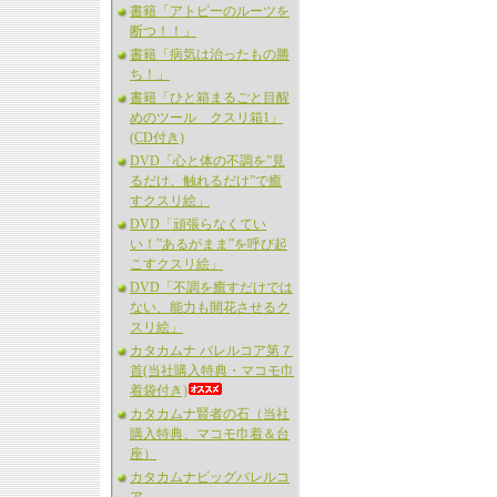
書籍「アトピーのルーツを
断つ！！」
書籍「病気は治ったもの勝
ち！」
書籍「ひと箱まるごと目醒
めのツール クスリ箱1」
(CD付き)
DVD「心と体の不調を”見
るだけ、触れるだけ”で癒
すクスリ絵」
DVD「頑張らなくてい
い！”あるがまま”を呼び起
こすクスリ絵」
DVD「不調を癒すだけでは
ない、能力も開花させるク
スリ絵」
カタカムナ バレルコア第７
首(当社購入特典・マコモ巾
着袋付き)
カタカムナ賢者の石（当社
購入特典、マコモ巾着＆台
座）
カタカムナビッグバレルコ