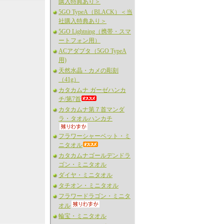
購入特典あり＞
5GO TypeA（BLACK）＜当
社購入特典あり＞
5GO Lightning（携帯・スマ
ートフォン用）
ACアダプタ（5GO TypeA
用)
天然水晶・カメの彫刻
（41g）
カタカムナ ガーゼハンカ
チ/第7首
カタカムナ第７首マンダ
ラ・タオルハンカチ
フラワーシャーベット・ミ
ニタオル
カタカムナゴールデンドラ
ゴン・ミニタオル
ダイヤ・ミニタオル
タチオン・ミニタオル
フラワードラゴン・ミニタ
オル
輪宝・ミニタオル