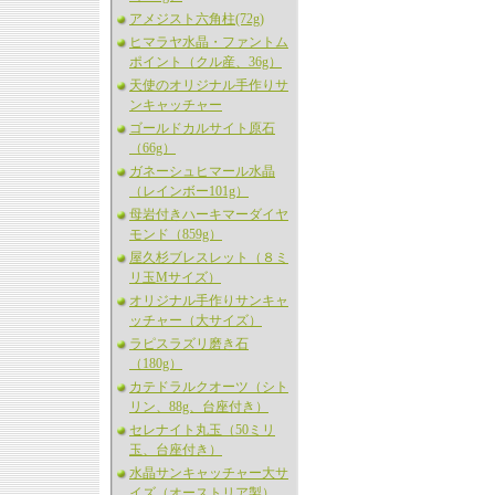
アメジスト六角柱(72g)
ヒマラヤ水晶・ファントム
ポイント（クル産、36g）
天使のオリジナル手作りサ
ンキャッチャー
ゴールドカルサイト原石
（66g）
ガネーシュヒマール水晶
（レインボー101g）
母岩付きハーキマーダイヤ
モンド（859g）
屋久杉ブレスレット（８ミ
リ玉Mサイズ）
オリジナル手作りサンキャ
ッチャー（大サイズ）
ラピスラズリ磨き石
（180g）
カテドラルクオーツ（シト
リン、88g、台座付き）
セレナイト丸玉（50ミリ
玉、台座付き）
水晶サンキャッチャー大サ
イズ（オーストリア製）