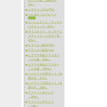
ルグアイ産、台座付き
50g）
シヴァリンガム(79g)
べん石かっさプレート
エンジェライト・マッサー
ジスティック（85g）
アラゴナイト・マッサージ
スティック（つちのこ型、
102g）
テラヘルツ鉱石(20g)
テラヘルツ鉱石(23g)
ヒマラヤ水晶クラスター
（クル産、194g）
ヒマラヤ水晶クラスター
（クル産、1063g）
パイライト丸型カット（台
座付き、421g）
パイライト丸型カット（台
座付き、268g）
アメトリンポイント
（204g）
アメトリンポイント
（148g）