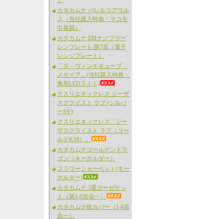
ア
カタカムナ バレルコアウル
ス（当社購入特典・マコモ
巾着袋）
カタカムナ EMナノフラー
レンプレート/第7首（電子
レンジプレート）
「ダ・ヴィンチキューブ
メサイア」(当社購入特典・
角形LEDライト)
クスリエネックレス ジーザ
スクライスト ラブ (シルバ
ーSV)
クスリエネックレス「ジー
ザスクライスト ラブ（ゴー
ルドK18）」
カタカムナゴールデンドラ
ゴン（キーホルダー）
フラワーシャーベット(キー
ホルダー)
カタカムナ 3重ガーゼケッ
ト（第1-8首合一）
カタカムナ枕カバー（1-8首
合一）