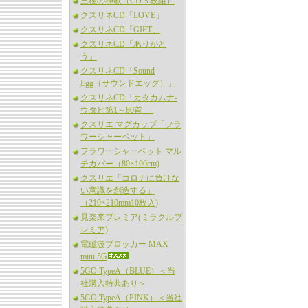
三種の神歌（CD３枚組）
クスリネCD「LOVE」
クスリネCD「GIFT」
クスリネCD「ありがと
う」
クスリネCD「Sound
Egg（サウンドエッグ）」
クスリネCD「カタカムナ-
ウタヒ第1～80首-」
クスリエ マグカップ「フラ
ワーシャーベット」
フラワーシャーベット マル
チカバー（80×100cm)
クスリエ「コロナに負けな
い意識を創造する」
（210×210mm10枚入)
見楽来プレミア(ミラクルプ
レミア)
電磁波ブロッカー MAX
mini 5G
5GO TypeA（BLUE）＜当
社購入特典あり＞
5GO TypeA（PINK）＜当社