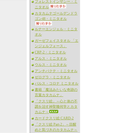
フォレストインザシー・ミ
ニタオル
カタカムナゴールデンドラ
ゴン48・ミニタオル
ルナーエンジェル・ミニタ
オル
ガーゼフェイスタオル 「エ
ンジェルフォース」
CRP-2・ミニタオル
アルス・ミニタオル
ウルス・ミニタオル
アンチバクテ・ミニタオル
ゼログラ・ミニタオル
バルス・コロナ ミニタオル
書籍「魔法みたいな奇跡の
言葉カタカムナ」
「クスリ絵」～心と体の不
調を治す神聖幾何学とカタ
カムナ～
カードクスリ絵 CARD-2
「クスリ絵 Part-2」～目醒
めと気づきのカタカムナ～