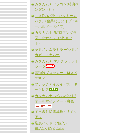
カタカムナドラゴン(特典ペ
ンダント紐)
「３Dカバラ・バッキーカ
バラ」(金具なしタイプ・キ
ーホルダータイプ)
カタカムナ 第7首マンダラ
図・小サイズ（5枚セッ
ト）
ヤタノカムラミラー/ヤタノ
カガミ・カムナ
カタカムナ マルチフラット
シーツ
電磁波ブロッカー ＭＡＸ
mini Ｖ
ブラックアイガイアス ネ
ックレス
カタカムナ マウスパッド/
オールマイティー（白色）
すっきり除電耳栓～ミミケ
ア～
足裏パッド（2個入）
BLACK EYE Gaius