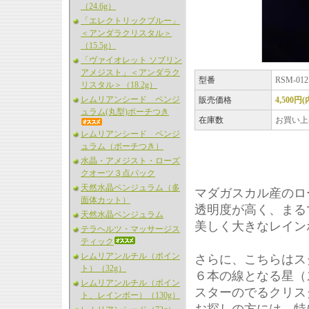
（24.6g）
「エレクトリックブルー」
＜アンダラクリスタル＞
（15.5g）
「ヴァイオレット ソブリン
アメジスト」＜アンダラク
型番
RSM-012
リスタル＞（18.2g）
レムリアンシード ペンジ
販売価格
4,500円
ュラム(丸型)ポーチつき
在庫数
お買い上
レムリアンシード ペンジ
ュラム（ポーチつき）
水晶・アメジスト・ローズ
クオーツ３点パック
天然水晶ペンジュラム（多
マダガスカル産のロ
面体カット）
透明度が高く、まる
天然水晶ペンジュラム
美しく大きなレイン
テラヘルツ・マッサージス
ティック
レムリアンルチル（ポイン
さらに、こちらはス
ト）（32g）
６本の線となる星（
レムリアンルチル（ポイン
スターのでるクリス
ト、レインボー）（130g）