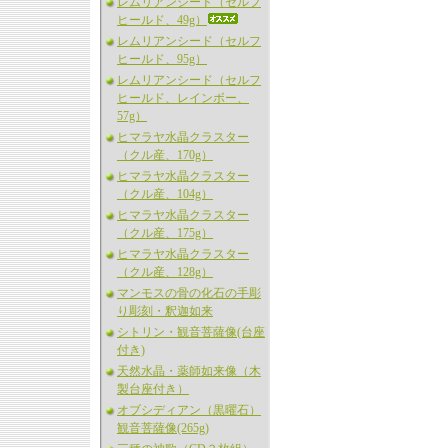
レムリアンシード（セルフ
ヒールド、49g）
レムリアンシード（セルフ
ヒールド、95g）
レムリアンシード（セルフ
ヒールド、レインボー、
57g）
ヒマラヤ水晶クラスター
（クル産、170g）
ヒマラヤ水晶クラスター
（クル産、104g）
ヒマラヤ水晶クラスター
（クル産、175g）
ヒマラヤ水晶クラスター
（クル産、128g）
マンモスの骨の化石の手彫
り彫刻・釈迦如来
シトリン・観音菩薩像(台座
付き)
天然水晶・薬師如来像（木
製台座付き）
オブシディアン（黒曜石）
観音菩薩像(265g)