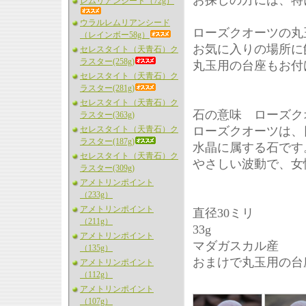
お探しの方には、特
レムリアンシード（72g）
ウラルレムリアンシード
ローズクオーツの丸
（レインボー58g）
お気に入りの場所に
セレスタイト（天青石）ク
ラスター(258g)
丸玉用の台座もお付
セレスタイト（天青石）ク
ラスター(281g)
セレスタイト（天青石）ク
石の意味 ローズク
ラスター(363g)
セレスタイト（天青石）ク
ローズクオーツは、
ラスター(187g)
水晶に属する石です
セレスタイト（天青石）ク
やさしい波動で、女
ラスター(309g)
アメトリンポイント
（233g）
アメトリンポイント
直径30ミリ
（211g）
33g
アメトリンポイント
マダガスカル産
（135g）
おまけで丸玉用の台
アメトリンポイント
（112g）
アメトリンポイント
（107g）