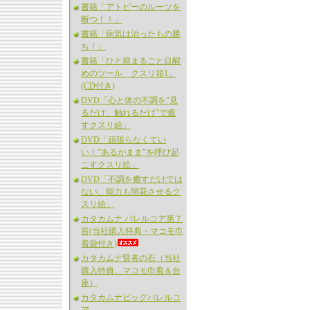
書籍「アトピーのルーツを
断つ！！」
書籍「病気は治ったもの勝
ち！」
書籍「ひと箱まるごと目醒
めのツール クスリ箱1」
(CD付き)
DVD「心と体の不調を”見
るだけ、触れるだけ”で癒
すクスリ絵」
DVD「頑張らなくてい
い！”あるがまま”を呼び起
こすクスリ絵」
DVD「不調を癒すだけでは
ない、能力も開花させるク
スリ絵」
カタカムナ バレルコア第７
首(当社購入特典・マコモ巾
着袋付き)
カタカムナ賢者の石（当社
購入特典、マコモ巾着＆台
座）
カタカムナビッグバレルコ