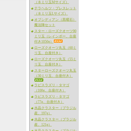
（８ミリ玉Mサイズ）
テラヘルツ・ブレスレット
（８ミリ玉Lサイズ）
オブシディアン（黒曜石）
魔法陣セット
スター・ローズクオーツ90
ミリ玉（レインボー、台座
付き1050g）
ローズクオーツ丸玉（60ミ
リ玉、台座付き）
ローズクオーツ丸玉（55ミ
リ玉、台座付き）
スターローズクオーツ丸玉
（30ミリ玉、台座付き）
ラピスラズリ・タマゴ
（100g、台座付き）
ラピスラズリ・タマゴ
（77g、台座付き）
水晶クラスター（ブラジル
産、197g）
水晶クラスター（ブラジル
産、121g）
水晶クラスター（ブラジル