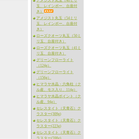
アメジスト丸玉（46ミリ
玉、レインボー、台座付
き）
アメジスト丸玉（54ミリ
玉、レインボー、台座付
き）
ローズクオーツ丸玉（50ミ
リ玉、台座付き）
ローズクオーツ丸玉（41ミ
リ玉、台座付き）
グリーンフローライト
（124g）
グリーンフローライト
（156g）
ヒマラヤ水晶・六角柱（ク
ル産、モス入り、114g）
ヒマラヤ水晶ポイント（ク
ル産、94g）
セレスタイト（天青石）ク
ラスター(309g)
セレスタイト（天青石）ク
ラスター(223g)
セレスタイト（天青石）ク
ラスター(598g)