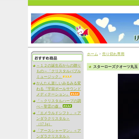
ホーム
>
売り切れ専用
～１２の誕生石からの贈り
スターローズクオーツ丸玉
もの～「クリスタルバブル
ミュージック」
かんたん楽しいみるみる変
わる『宇宙ボールサウンド
メディテーション』
「～クリスタルハープの調
べ～聖霊の森」
「エメラルドシフト」＜ア
ンダラクリスタル＞
（17.1g）
「アースシャーマン」＜ア
ンダラクリスタル＞