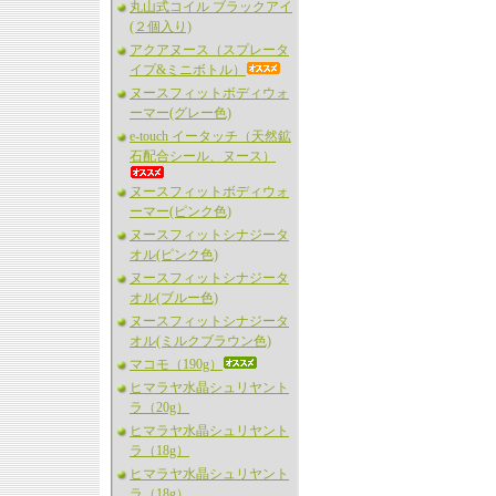
丸山式コイル ブラックアイ
(２個入り)
アクアヌース（スプレータ
イプ&ミニボトル）
ヌースフィットボディウォ
ーマー(グレー色)
e-touch イータッチ（天然鉱
石配合シール、ヌース）
ヌースフィットボディウォ
ーマー(ピンク色)
ヌースフィットシナジータ
オル(ピンク色)
ヌースフィットシナジータ
オル(ブルー色)
ヌースフィットシナジータ
オル(ミルクブラウン色)
マコモ（190g）
ヒマラヤ水晶シュリヤント
ラ（20g）
ヒマラヤ水晶シュリヤント
ラ（18g）
ヒマラヤ水晶シュリヤント
ラ（18g）