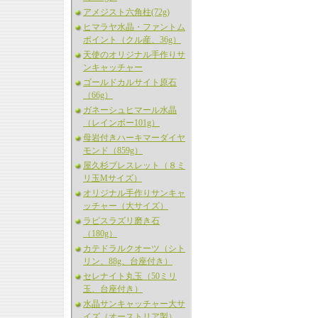
アメジスト六角柱(72g)
ヒマラヤ水晶・ファントム
ポイント（クル産、36g）
天使のオリジナル手作りサ
ンキャッチャー
ゴールドカルサイト原石
（66g）
ガネーシュヒマール水晶
（レインボー101g）
母岩付きハーキマーダイヤ
モンド（859g）
屋久杉ブレスレット（８ミ
リ玉Mサイズ）
オリジナル手作りサンキャ
ッチャー（大サイズ）
ラピスラズリ磨き石
（180g）
カテドラルクオーツ（シト
リン、88g、台座付き）
セレナイト丸玉（50ミリ
玉、台座付き）
水晶サンキャッチャー大サ
イズ（オーストリア製）