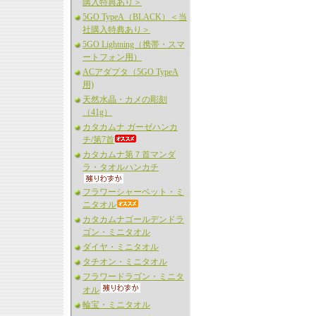
購入特典あり＞
5GO TypeA（BLACK）＜当
社購入特典あり＞
5GO Lightning（携帯・スマ
ートフォン用）
ACアダプタ（5GO TypeA
用)
天然水晶・カメの彫刻
（41g）
カタカムナ ガーゼハンカ
チ/第7首
カタカムナ第７首マンダ
ラ・タオルハンカチ
フラワーシャーベット・ミ
ニタオル
カタカムナゴールデンドラ
ゴン・ミニタオル
ダイヤ・ミニタオル
タチオン・ミニタオル
フラワードラゴン・ミニタ
オル
輪宝・ミニタオル