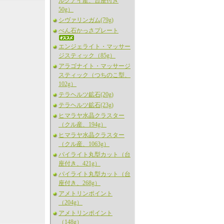
ルグアイ産、台座付き
50g）
シヴァリンガム(79g)
べん石かっさプレート
エンジェライト・マッサー
ジスティック（85g）
アラゴナイト・マッサージ
スティック（つちのこ型、
102g）
テラヘルツ鉱石(20g)
テラヘルツ鉱石(23g)
ヒマラヤ水晶クラスター
（クル産、194g）
ヒマラヤ水晶クラスター
（クル産、1063g）
パイライト丸型カット（台
座付き、421g）
パイライト丸型カット（台
座付き、268g）
アメトリンポイント
（204g）
アメトリンポイント
（148g）