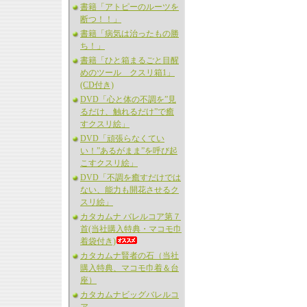
書籍「アトピーのルーツを
断つ！！」
書籍「病気は治ったもの勝
ち！」
書籍「ひと箱まるごと目醒
めのツール クスリ箱1」
(CD付き)
DVD「心と体の不調を”見
るだけ、触れるだけ”で癒
すクスリ絵」
DVD「頑張らなくてい
い！”あるがまま”を呼び起
こすクスリ絵」
DVD「不調を癒すだけでは
ない、能力も開花させるク
スリ絵」
カタカムナ バレルコア第７
首(当社購入特典・マコモ巾
着袋付き)
カタカムナ賢者の石（当社
購入特典、マコモ巾着＆台
座）
カタカムナビッグバレルコ