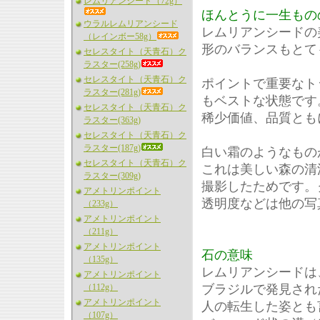
レムリアンシード（72g）
ほんとうに一生もの
ウラルレムリアンシード
レムリアンシードの
（レインボー58g）
形のバランスもとて
セレスタイト（天青石）ク
ラスター(258g)
セレスタイト（天青石）ク
ポイントで重要なト
ラスター(281g)
もベストな状態です
セレスタイト（天青石）ク
稀少価値、品質とも
ラスター(363g)
セレスタイト（天青石）ク
ラスター(187g)
白い霜のようなもの
セレスタイト（天青石）ク
これは美しい森の清
ラスター(309g)
撮影したためです。
アメトリンポイント
透明度などは他の写
（233g）
アメトリンポイント
（211g）
アメトリンポイント
石の意味
（135g）
レムリアンシードは、
アメトリンポイント
（112g）
ブラジルで発見され
アメトリンポイント
人の転生した姿とも
（107g）