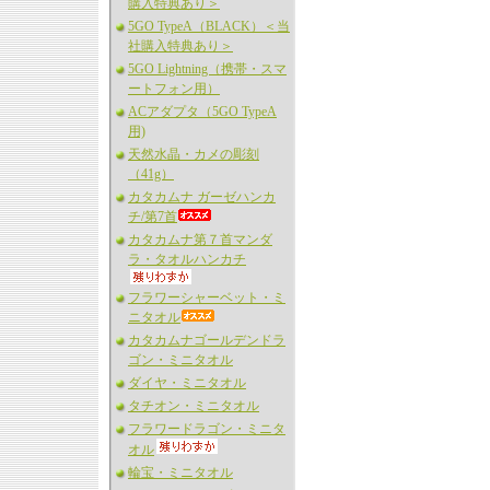
購入特典あり＞
5GO TypeA（BLACK）＜当
社購入特典あり＞
5GO Lightning（携帯・スマ
ートフォン用）
ACアダプタ（5GO TypeA
用)
天然水晶・カメの彫刻
（41g）
カタカムナ ガーゼハンカ
チ/第7首
カタカムナ第７首マンダ
ラ・タオルハンカチ
フラワーシャーベット・ミ
ニタオル
カタカムナゴールデンドラ
ゴン・ミニタオル
ダイヤ・ミニタオル
タチオン・ミニタオル
フラワードラゴン・ミニタ
オル
輪宝・ミニタオル