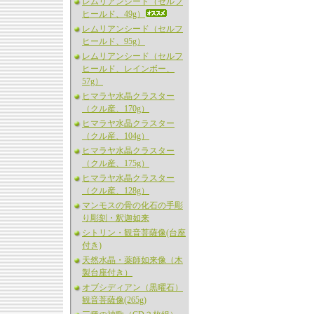
レムリアンシード（セルフ
ヒールド、49g）
レムリアンシード（セルフ
ヒールド、95g）
レムリアンシード（セルフ
ヒールド、レインボー、
57g）
ヒマラヤ水晶クラスター
（クル産、170g）
ヒマラヤ水晶クラスター
（クル産、104g）
ヒマラヤ水晶クラスター
（クル産、175g）
ヒマラヤ水晶クラスター
（クル産、128g）
マンモスの骨の化石の手彫
り彫刻・釈迦如来
シトリン・観音菩薩像(台座
付き)
天然水晶・薬師如来像（木
製台座付き）
オブシディアン（黒曜石）
観音菩薩像(265g)