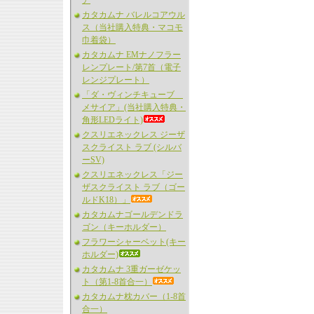
ア
カタカムナ バレルコアウル
ス（当社購入特典・マコモ
巾着袋）
カタカムナ EMナノフラー
レンプレート/第7首（電子
レンジプレート）
「ダ・ヴィンチキューブ
メサイア」(当社購入特典・
角形LEDライト)
クスリエネックレス ジーザ
スクライスト ラブ (シルバ
ーSV)
クスリエネックレス「ジー
ザスクライスト ラブ（ゴー
ルドK18）」
カタカムナゴールデンドラ
ゴン（キーホルダー）
フラワーシャーベット(キー
ホルダー)
カタカムナ 3重ガーゼケッ
ト（第1-8首合一）
カタカムナ枕カバー（1-8首
合一）