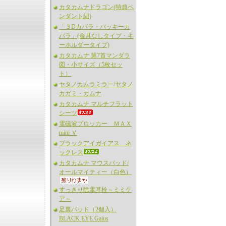
カタカムナドラゴン(特典ペ
ンダント紐)
「３Dカバラ・バッキーカ
バラ」(金具なしタイプ・キ
ーホルダータイプ)
カタカムナ 第7首マンダラ
図・小サイズ（5枚セッ
ト）
ヤタノカムラミラー/ヤタノ
カガミ・カムナ
カタカムナ マルチフラット
シーツ
電磁波ブロッカー ＭＡＸ
mini Ｖ
ブラックアイガイアス ネ
ックレス
カタカムナ マウスパッド/
オールマイティー（白色）
すっきり除電耳栓～ミミケ
ア～
足裏パッド（2個入）
BLACK EYE Gaius