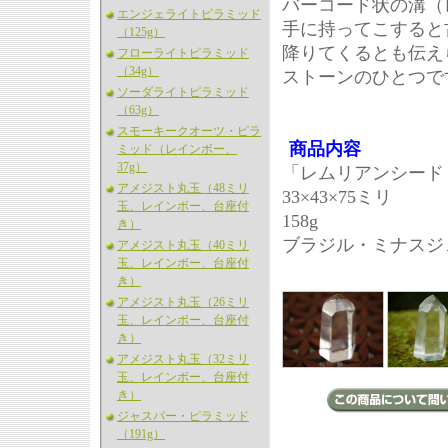
バーコード状の溝（
エンジェライトピラミッド
手に持ってこすると
（125g）
降りてくるとも伝え
フローライトピラミッド
（34g）
ストーンのひとつで
ソーダライトピラミッド
（63g）
スモーキークオーツ・ピラ
商品内容
ミッド（レインボー、
37g）
「レムリアンシード（
アメジスト丸玉（48ミリ
33×43×75ミリ
玉、レインボー、台座付
158g
き）
ブラジル・ミナスジ
アメジスト丸玉（40ミリ
玉、レインボー、台座付
き）
アメジスト丸玉（26ミリ
玉、レインボー、台座付
き）
アメジスト丸玉（32ミリ
玉、レインボー、台座付
き）
ジャスパー・ピラミッド
（191g）