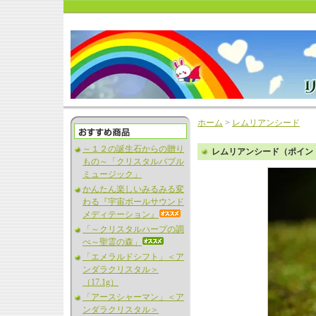
ホーム
>
レムリアンシード
～１２の誕生石からの贈り
レムリアンシード（ポイント
もの～「クリスタルバブル
ミュージック」
かんたん楽しいみるみる変
わる『宇宙ボールサウンド
メディテーション』
「～クリスタルハープの調
べ～聖霊の森」
「エメラルドシフト」＜ア
ンダラクリスタル＞
（17.1g）
「アースシャーマン」＜ア
ンダラクリスタル＞