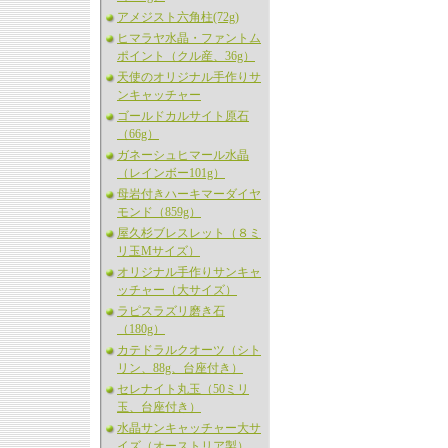
アメジスト六角柱(72g)
ヒマラヤ水晶・ファントム
ポイント（クル産、36g）
天使のオリジナル手作りサ
ンキャッチャー
ゴールドカルサイト原石
（66g）
ガネーシュヒマール水晶
（レインボー101g）
母岩付きハーキマーダイヤ
モンド（859g）
屋久杉ブレスレット（８ミ
リ玉Mサイズ）
オリジナル手作りサンキャ
ッチャー（大サイズ）
ラピスラズリ磨き石
（180g）
カテドラルクオーツ（シト
リン、88g、台座付き）
セレナイト丸玉（50ミリ
玉、台座付き）
水晶サンキャッチャー大サ
イズ（オーストリア製）