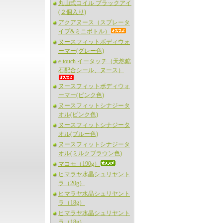
丸山式コイル ブラックアイ
(２個入り)
アクアヌース（スプレータ
イプ&ミニボトル）
ヌースフィットボディウォ
ーマー(グレー色)
e-touch イータッチ（天然鉱
石配合シール、ヌース）
ヌースフィットボディウォ
ーマー(ピンク色)
ヌースフィットシナジータ
オル(ピンク色)
ヌースフィットシナジータ
オル(ブルー色)
ヌースフィットシナジータ
オル(ミルクブラウン色)
マコモ（190g）
ヒマラヤ水晶シュリヤント
ラ（20g）
ヒマラヤ水晶シュリヤント
ラ（18g）
ヒマラヤ水晶シュリヤント
ラ（18g）