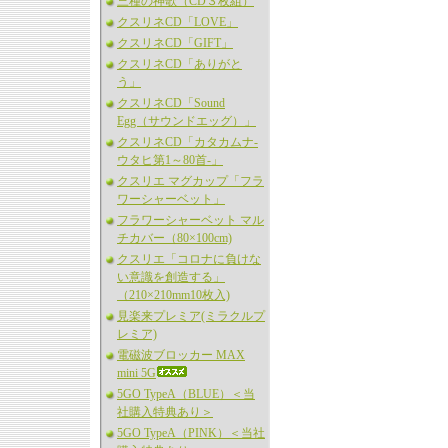
三種の神歌（CD３枚組）
クスリネCD「LOVE」
クスリネCD「GIFT」
クスリネCD「ありがと
う」
クスリネCD「Sound
Egg（サウンドエッグ）」
クスリネCD「カタカムナ-
ウタヒ第1～80首-」
クスリエ マグカップ「フラ
ワーシャーベット」
フラワーシャーベット マル
チカバー（80×100cm)
クスリエ「コロナに負けな
い意識を創造する」
（210×210mm10枚入)
見楽来プレミア(ミラクルプ
レミア)
電磁波ブロッカー MAX
mini 5G
5GO TypeA（BLUE）＜当
社購入特典あり＞
5GO TypeA（PINK）＜当社