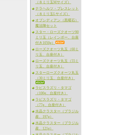
（８ミリ玉Mサイズ）
テラヘルツ・ブレスレット
（８ミリ玉Lサイズ）
オブシディアン（黒曜石）
魔法陣セット
スター・ローズクオーツ90
ミリ玉（レインボー、台座
付き1050g）
ローズクオーツ丸玉（60ミ
リ玉、台座付き）
ローズクオーツ丸玉（55ミ
リ玉、台座付き）
スターローズクオーツ丸玉
（30ミリ玉、台座付き）
ラピスラズリ・タマゴ
（100g、台座付き）
ラピスラズリ・タマゴ
（77g、台座付き）
水晶クラスター（ブラジル
産、197g）
水晶クラスター（ブラジル
産、121g）
水晶クラスター（ブラジル