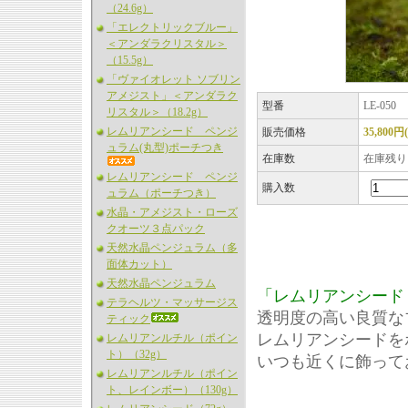
（24.6g）
「エレクトリックブルー」
＜アンダラクリスタル＞
（15.5g）
「ヴァイオレット ソブリン
アメジスト」＜アンダラク
型番
LE-050
リスタル＞（18.2g）
レムリアンシード ペンジ
販売価格
35,800円
ュラム(丸型)ポーチつき
在庫数
在庫残り
レムリアンシード ペンジ
購入数
ュラム（ポーチつき）
水晶・アメジスト・ローズ
クオーツ３点パック
天然水晶ペンジュラム（多
面体カット）
天然水晶ペンジュラム
「レムリアンシード（
テラヘルツ・マッサージス
透明度の高い良質な
ティック
レムリアンシードを
レムリアンルチル（ポイン
ト）（32g）
いつも近くに飾って
レムリアンルチル（ポイン
ト、レインボー）（130g）