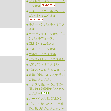
フォレストインザシー・ミ
ニタオル
カタカムナゴールデンドラ
ゴン48・ミニタオル
ルナーエンジェル・ミニタ
オル
ガーゼフェイスタオル 「エ
ンジェルフォース」
CRP-2・ミニタオル
アルス・ミニタオル
ウルス・ミニタオル
アンチバクテ・ミニタオル
ゼログラ・ミニタオル
バルス・コロナ ミニタオル
書籍「魔法みたいな奇跡の
言葉カタカムナ」
「クスリ絵」～心と体の不
調を治す神聖幾何学とカタ
カムナ～
カードクスリ絵 CARD-2
「クスリ絵 Part-2」～目醒
めと気づきのカタカムナ～